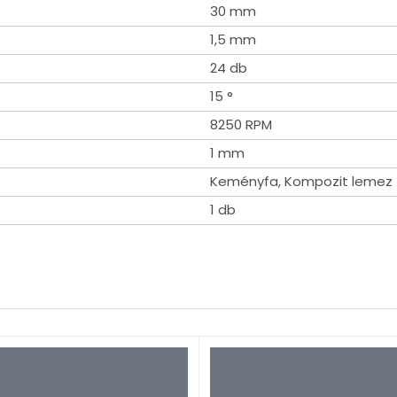
30 mm
1,5 mm
24 db
15 °
8250 RPM
1 mm
Keményfa, Kompozit lemez
1 db