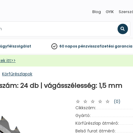
Blog
GYIK
Szersz
Kere
ügyfélszolgálat
60 napos
pénzvisszafizetési garancia
ek itt>>
Körfűrészlapok
gszám: 24 db | vágásszélesség: 1,5 mm
(0)
Cikkszám:
Gyártó:
Körfűrészlap átmérő:
Belső furat átmérő: