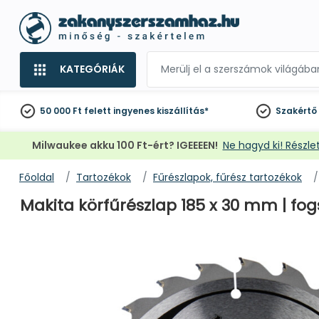
KATEGÓRIÁK
50 000 Ft felett
ingyenes kiszállítás*
Szakértő
Milwaukee akku 100 Ft-ért? IGEEEEN!
Ne hagyd ki! Részlet
Főoldal
Tartozékok
Fűrészlapok, fűrész tartozékok
Makita körfűrészlap 185 x 30 mm | fo