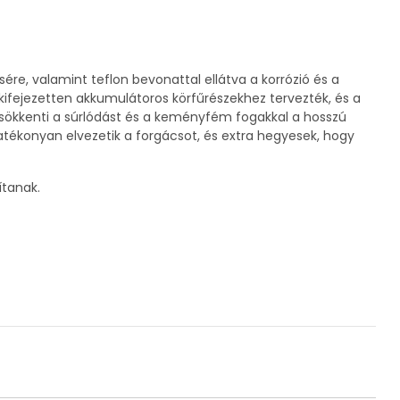
sére, valamint teflon bevonattal ellátva a korrózió és a
 kifejezetten akkumulátoros körfűrészekhez tervezték, és a
 csökkenti a súrlódást és a keményfém fogakkal a hosszú
atékonyan elvezetik a forgácsot, és extra hegyesek, hogy
ítanak.