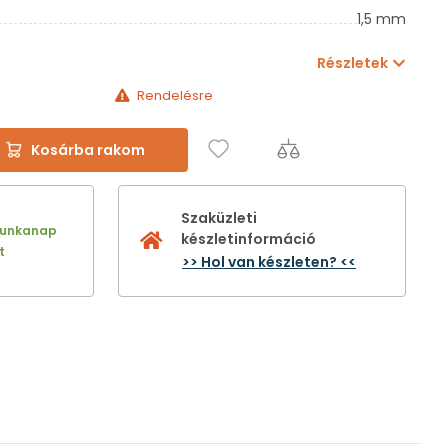
1,5 mm
Részletek
Rendelésre
Kosárba rakom
Szaküzleti
munkanap
készletinformáció
t
>> Hol van készleten? <<