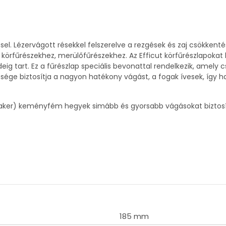
sel.
Lézervágott résekkel felszerelve a rezgések és zaj csökkenté
 körfűrészekhez, merülőfűrészekhez.
Az Efficut körfűrészlapokat
ig tart.
Ez a fűrészlap speciális bevonattal rendelkezik, amely
ége biztosítja a nagyon hatékony vágást, a fogak ívesek, így h
/Raker) keményfém hegyek simább és gyorsabb vágásokat biztos
185 mm