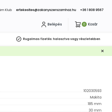
ám Klub
ertekesites@zakanyszerszamhaz.hu
+36 1 808 9567
Belépés
Kosár
0
sés
Rugalmas fizetés:
halasztva vagy részletekben
102030593
Makita
185 mm
30 mm