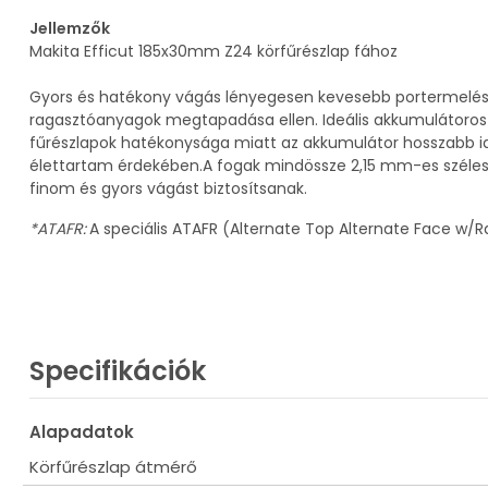
Jellemzők
Makita Efficut 185x30mm Z24 körfűrészlap fához
Gyors és hatékony vágás lényegesen kevesebb portermelés
ragasztóanyagok megtapadása ellen.
Ideális akkumulátoros
fűrészlapok hatékonysága miatt az akkumulátor hosszabb ide
élettartam érdekében.
A fogak mindössze 2,15 mm-es széless
finom és gyors vágást biztosítsanak.
*ATAFR:
A speciális ATAFR (Alternate Top Alternate Face w
Specifikációk
Alapadatok
Körfűrészlap átmérő