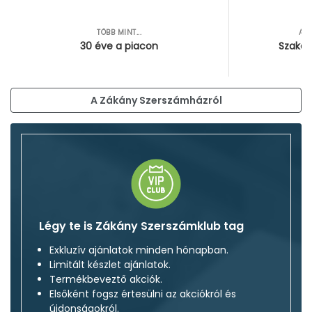
TÖBB MINT...
AZ
30 éve a piacon
Szakér
A Zákány Szerszámházról
Légy te is Zákány Szerszámklub tag
Exkluzív ajánlatok minden hónapban.
Limitált készlet ajánlatok.
Termékbeveztő akciók.
Elsőként fogsz értesülni az akciókról és
újdonságokról.