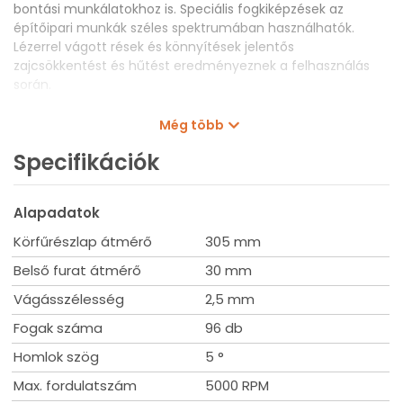
bontási munkálatokhoz is. Speciális fogkiképzések az
építőipari munkák széles spektrumában használhatók.
Lézerrel vágott rések és könnyítések jelentős
zajcsökkentést és hűtést eredményeznek a felhasználás
során.
• Speciális laminált anyagok vágásához, precíz vágásokhoz
Még több
• Extrém és kemény felhasználásra
• Alacsony elhasználódás, magas termelékenység
Specifikációk
Alapadatok
Körfűrészlap átmérő
305 mm
Belső furat átmérő
30 mm
Vágásszélesség
2,5 mm
Fogak száma
96 db
Homlok szög
5 °
Max. fordulatszám
5000 RPM