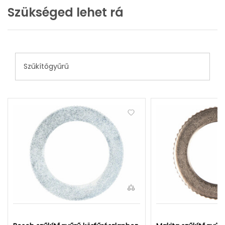
Szükséged lehet rá
Szűkítőgyűrű