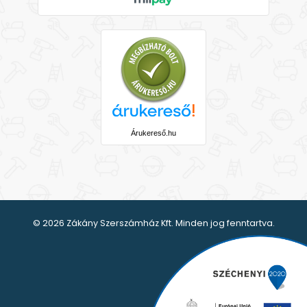
Árukereső.hu
© 2026 Zákány Szerszámház Kft. Minden jog fenntartva.