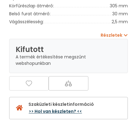
Körfűrészlap átmérő:
305 mm
Belső furat átmérő:
30 mm
Vágásszélesség:
2,5 mm
Részletek
Kifutott
A termék értékesítése megszűnt
webshopunkban
Szaküzleti készletinformáció
>> Hol van készleten? <<