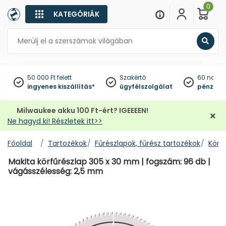
0
KATEGÓRIÁK
Keres
50 000 Ft felett
Szakértő
60 napo
ingyenes kiszállítás*
ügyfélszolgálat
pénzviss
Milwaukee akku 100 Ft-ért? IGEEEEN!
Ne hagyd ki! Részletek itt>>
Főoldal
Tartozékok
Fűrészlapok, fűrész tartozékok
Körf
Makita körfűrészlap 305 x 30 mm | fogszám: 96 db |
vágásszélesség: 2,5 mm