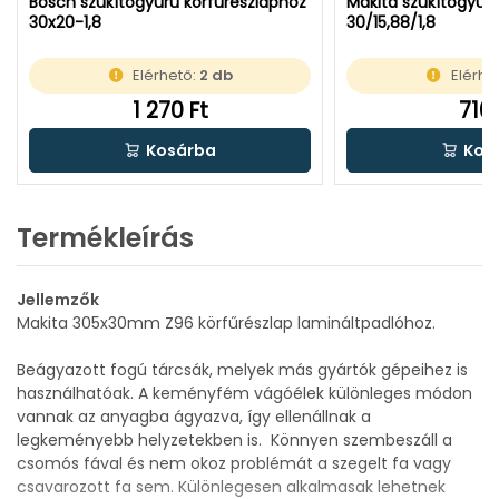
Bosch szűkítőgyűrű körfűrészlaphoz
Makita szűkítőgyűr
30x20-1,8
30/15,88/1,8
Elérhető:
2 db
Elérhe
1 270 Ft
710 
Kosárba
Kos
Termékleírás
Jellemzők
Makita 305x30mm Z96 körfűrészlap lamináltpadlóhoz.
Beágyazott fogú tárcsák, melyek más gyártók gépeihez is
használhatóak. A keményfém vágóélek különleges módon
vannak az anyagba ágyazva, így ellenállnak a
legkeményebb helyzetekben is. Könnyen szembeszáll a
csomós fával és nem okoz problémát a szegelt fa vagy
csavarozott fa sem. Különlegesen alkalmasak lehetnek