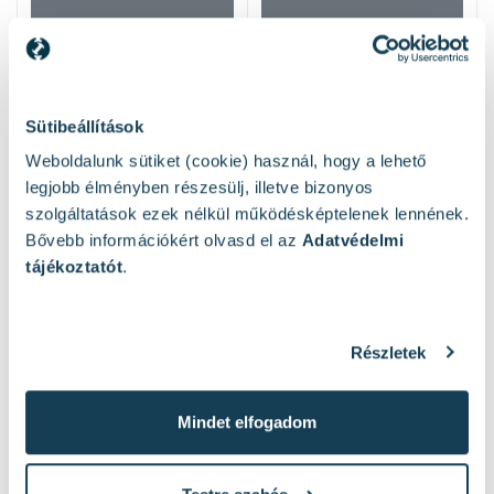
Sütibeállítások
Weboldalunk sütiket (cookie) használ, hogy a lehető
legjobb élményben részesülj, illetve bizonyos
szolgáltatások ezek nélkül működésképtelenek lennének.
Mások ezeket nézték
Bővebb információkért olvasd el az
Adatvédelmi
tájékoztatót
.
Részletek
Mindet elfogadom