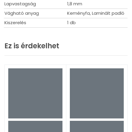
Lapvastagság
1,8 mm
Vágható anyag
Keményfa, Laminált padló
Kiszerelés
1 db
Ez is érdekelhet