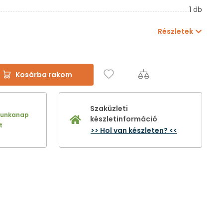
1 db
Részletek
Kosárba rakom
Szaküzleti
munkanap
készletinformáció
t
>> Hol van készleten? <<