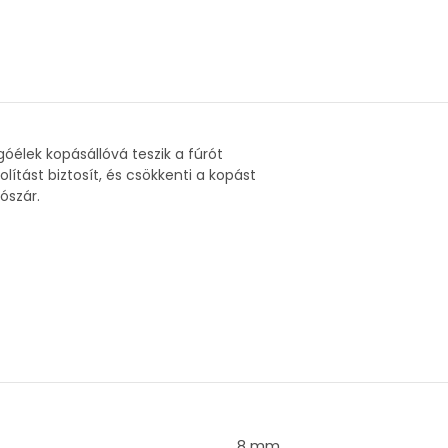
lek kopásállóvá teszik a fúrót
olítást biztosít, és csökkenti a kopást
ószár.
8 mm