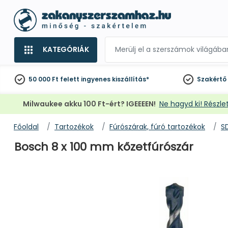
KATEGÓRIÁK
50 000 Ft felett
ingyenes kiszállítás*
Szakértő
Milwaukee akku 100 Ft-ért? IGEEEEN!
Ne hagyd ki! Részlet
Főoldal
Tartozékok
Fúrószárak, fúró tartozékok
S
Bosch 8 x 100 mm kőzetfúrószár