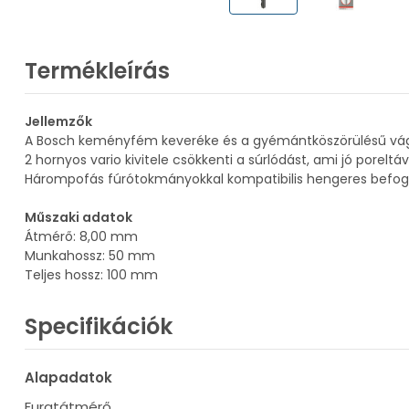
Termékleírás
Jellemzők
A Bosch keményfém keveréke és a gyémántköszörülésű vágóé
2 hornyos vario kivitele csökkenti a súrlódást, ami jó poreltáv
Hárompofás fúrótokmányokkal kompatibilis hengeres befog
Műszaki adatok
Átmérő: 8,00 mm
Munkahossz: 50 mm
Teljes hossz: 100 mm
Specifikációk
Alapadatok
Furatátmérő