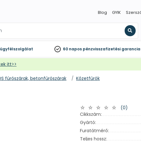
Blog
GYIK
Szersz
Kere
ügyfélszolgálat
60 napos
pénzvisszafizetési garancia
ek itt>>
DS fúrószárak, betonfúrószárak
Kőzetfúrók
(0)
Cikkszám:
Gyártó:
Furatátmérő:
Teljes hossz: