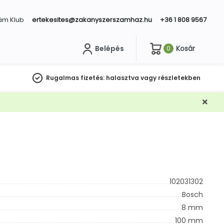
ám Klub
ertekesites@zakanyszerszamhaz.hu
+36 1 808 9567
Belépés
Kosár
0
sés
Rugalmas fizetés:
halasztva vagy részletekben
102031302
Bosch
8 mm
100 mm