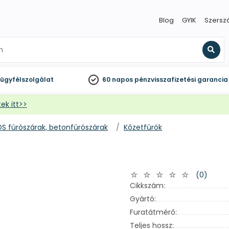
Blog
GYIK
Szersz
Kere
ügyfélszolgálat
60 napos
pénzvisszafizetési garancia
ek itt>>
DS fúrószárak, betonfúrószárak
Kőzetfúrók
(0)
Cikkszám:
Gyártó:
Furatátmérő:
Teljes hossz: