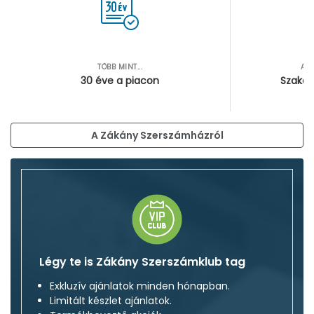
TÖBB MINT...
AZ
30 éve a piacon
Szakér
A Zákány Szerszámházról
Légy te is Zákány Szerszámklub tag
Exkluzív ajánlatok minden hónapban.
Limitált készlet ajánlatok.