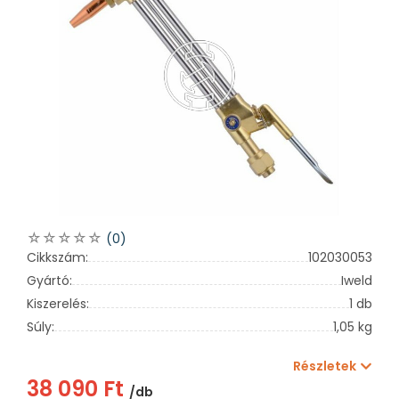
(0)
Cikkszám:
102030053
Gyártó:
Iweld
Kiszerelés:
1 db
Súly:
1,05 kg
Részletek
38 090 Ft
/db