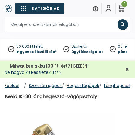
0
KATEGÓRIÁK
Keres
50 000 Ft felett
Szakértő
60 napo
ingyenes kiszállítás*
ügyfélszolgálat
pénzviss
Milwaukee akku 100 Ft-ért? IGEEEEN!
Ne hagyd ki! Részletek itt>>
Főoldal
Szerszámgépek
Hegesztőgépek
Lánghegesztők
Iweld IK-30 lánghegesztő-vágópisztoly