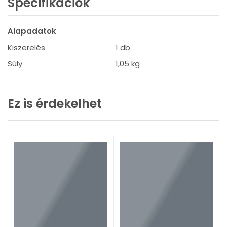
Specifikációk
Alapadatok
Kiszerelés
1 db
Súly
1,05 kg
A leggyakoribb hegesztési eljárások
2025. okt. 14.
Ez is érdekelhet
Nem mindegy, hogyan olvad a fém!
Tovább olvasom