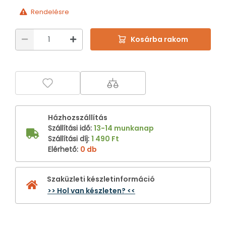
Rendelésre
Kosárba rakom
Házhozszállítás
Szállítási idő
:
13-14 munkanap
Szállítási díj
:
1 490 Ft
Elérhető
:
0 db
Szaküzleti készletinformáció
>> Hol van készleten? <<