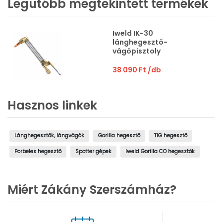
Legutóbb megtekintett termékek
Iweld IK-30
lánghegesztő-
vágópisztoly
38 090 Ft
/db
Hasznos linkek
Lánghegesztők, lángvágók
Gorilla hegesztő
TIG hegesztő
Porbeles hegesztő
Spotter gépek
Iweld Gorilla CO hegesztők
Miért Zákány Szerszámház?