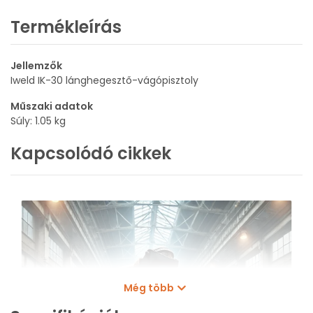
Termékleírás
Jellemzők
Iweld IK-30 lánghegesztő-vágópisztoly
Műszaki adatok
Súly: 1.05 kg
Kapcsolódó cikkek
Még több