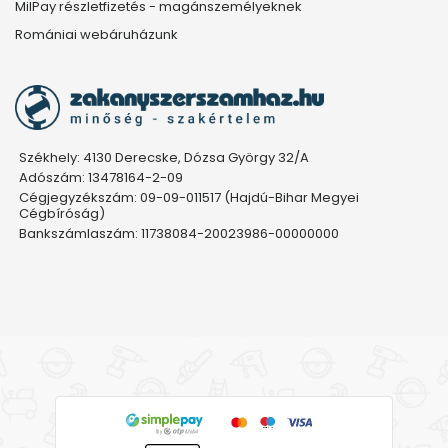
MilPay részletfizetés - magánszemélyeknek
Romániai webáruházunk
Székhely: 4130 Derecske, Dózsa György 32/A
Adószám: 13478164-2-09
Cégjegyzékszám: 09-09-011517 (Hajdú-Bihar Megyei
Cégbíróság)
Bankszámlaszám: 11738084-20023986-00000000