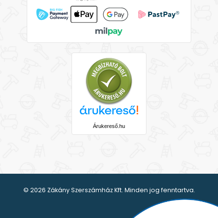
Árukereső.hu
© 2026 Zákány Szerszámház Kft. Minden jog fenntartva.