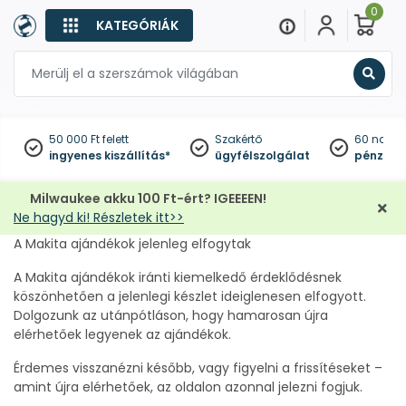
0
KATEGÓRIÁK
Keres
50 000 Ft felett
Szakértő
60 napo
ingyenes kiszállítás*
ügyfélszolgálat
pénzviss
Milwaukee akku 100 Ft-ért? IGEEEEN!
Ne hagyd ki! Részletek itt>>
A Makita ajándékok jelenleg elfogytak
A Makita ajándékok iránti kiemelkedő érdeklődésnek
köszönhetően a jelenlegi készlet ideiglenesen elfogyott.
Dolgozunk az utánpótláson, hogy hamarosan újra
elérhetőek legyenek az ajándékok.
Érdemes visszanézni később, vagy figyelni a frissítéseket –
amint újra elérhetőek, az oldalon azonnal jelezni fogjuk.