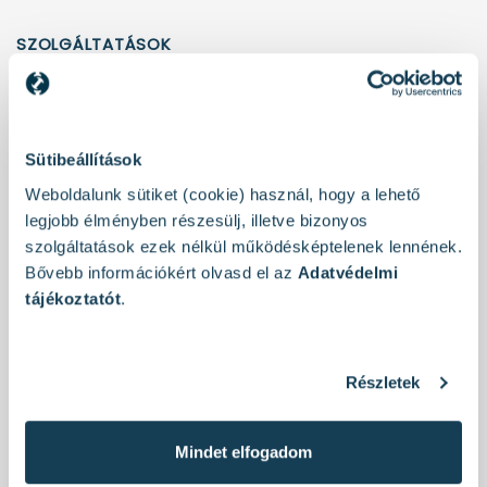
SZOLGÁLTATÁSOK
Hírlevél feliratkozás
Ingyenes Szállítás 30.000Ft felett*
Grundfos márkaszervíz
Sütibeállítások
Metabo Full Service
Weboldalunk sütiket (cookie) használ, hogy a lehető
legjobb élményben részesülj, illetve bizonyos
INFORMÁCIÓK
szolgáltatások ezek nélkül működésképtelenek lennének.
Bővebb információkért olvasd el az
Adatvédelmi
Kapcsolat
tájékoztatót
.
ÁSZF
Garancia
Adatvédelmi tájékoztató
Részletek
Akár Holnapi Kiszállítás*
* Az ingyenes és az akár aznapi szállítási az egyedi szállítást
igénylő termékekre nem vonatkozik
Mindet elfogadom
PastPay halasztott fizetés - cégeknek