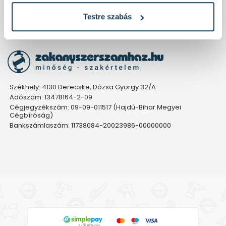
MilPay részletfizetés - magánszemélyeknek
Testre szabás
Romániai webáruházunk
Székhely: 4130 Derecske, Dózsa György 32/A
Adószám: 13478164-2-09
Cégjegyzékszám: 09-09-011517 (Hajdú-Bihar Megyei
Cégbíróság)
Bankszámlaszám: 11738084-20023986-00000000