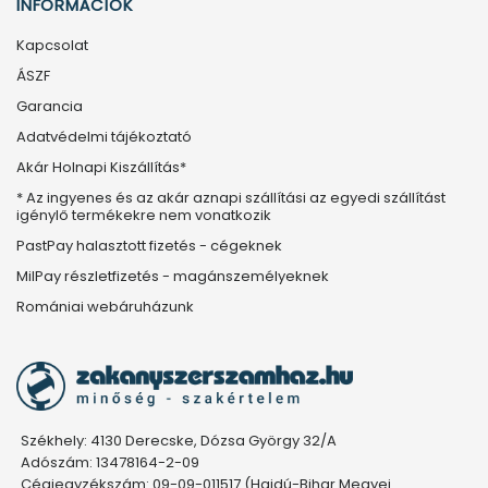
INFORMÁCIÓK
Kapcsolat
ÁSZF
Garancia
Adatvédelmi tájékoztató
Akár Holnapi Kiszállítás*
* Az ingyenes és az akár aznapi szállítási az egyedi szállítást
igénylő termékekre nem vonatkozik
PastPay halasztott fizetés - cégeknek
MilPay részletfizetés - magánszemélyeknek
Romániai webáruházunk
Székhely: 4130 Derecske, Dózsa György 32/A
Adószám: 13478164-2-09
Cégjegyzékszám: 09-09-011517 (Hajdú-Bihar Megyei