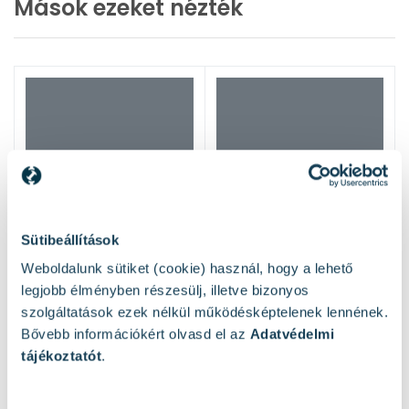
Mások ezeket nézték
Magasnyomású mosó otthonra – és a
tisztaság garantált!
2024. ápr. 12.
A magasnyomású mosók ma már számos
háztartásban megtalálhatók, és kiválóan
használhatóak különböző felületek gyors tisztítá...
Tovább olvasom
Sütibeállítások
Weboldalunk sütiket (cookie) használ, hogy a lehető
legjobb élményben részesülj, illetve bizonyos
szolgáltatások ezek nélkül működésképtelenek lennének.
Bővebb információkért olvasd el az
Adatvédelmi
tájékoztatót
.