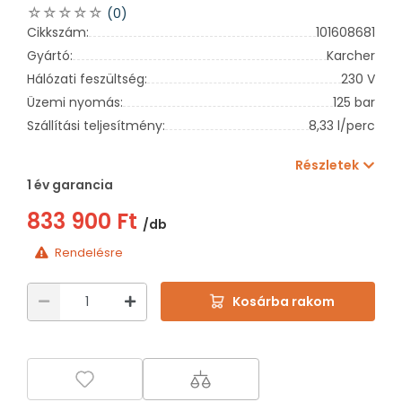
(0)
Cikkszám:
101608681
Gyártó:
Karcher
Hálózati feszültség:
230 V
Üzemi nyomás:
125 bar
Szállítási teljesítmény:
8,33 l/perc
Részletek
1 év garancia
833 900 Ft
/db
Rendelésre
Kosárba rakom