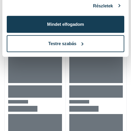
Részletek
Mások ezeket nézték
Mindet elfogadom
Testre szabás