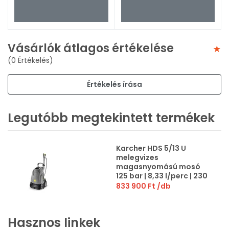
Vásárlók átlagos értékelése
(0 Értékelés)
Értékelés írása
Legutóbb megtekintett termékek
Karcher HDS 5/13 U
melegvizes
magasnyomású mosó
125 bar | 8,33 l/perc | 230
V
833 900 Ft
/db
Hasznos linkek