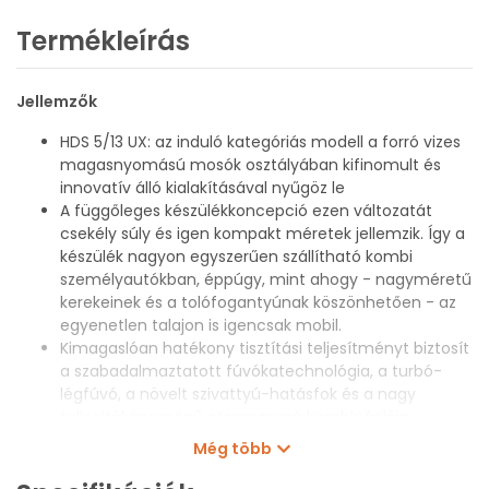
Termékleírás
Jellemzők
HDS 5/13 UX: az induló kategóriás modell a forró vizes
magasnyomású mosók osztályában kifinomult és
innovatív álló kialakításával nyűgöz le
A függőleges készülékkoncepció ezen változatát
csekély súly és igen kompakt méretek jellemzik. Így a
készülék nagyon egyszerűen szállítható kombi
személyautókban, éppúgy, mint ahogy - nagyméretű
kerekeinek és a tolófogantyúnak köszönhetően - az
egyenetlen talajon is igencsak mobil.
Kimagaslóan hatékony tisztítási teljesítményt biztosít
a szabadalmaztatott fúvókatechnológia, a turbó-
légfúvó, a növelt szivattyú-hatásfok és a nagy
teljesítőképességű szennymaró kombinációja.
Kényelmes munkavégzést tesz lehetővé
Még több
az EASY!Force magasnyomású pisztoly, amely a
magasnyomású sugár visszalökőerejét használja ki a