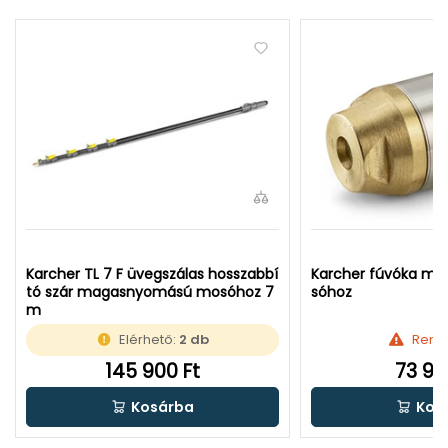
Karcher TL 7 F üvegszálas hosszabbí
Karcher fúvóka magasnyomású mo
tó szár magasnyomású mosóhoz 7
sóhoz
m
Elérhető:
2 db
Rend
145 900 Ft
73 99
Kosárba
Kos