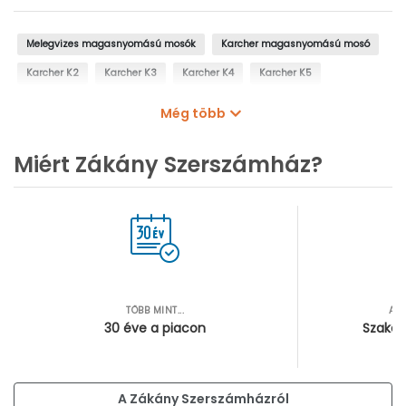
Melegvizes magasnyomású mosók
Karcher magasnyomású mosó
Karcher K2
Karcher K3
Karcher K4
Karcher K5
Kézi gőztisztítók
Karcher iSolar napelem tisztító rendszer
Még több
Magasnyomású mosó tartozékok
Magasnyomású mosó pisztolyok
Miért Zákány Szerszámház?
Magasnyomású mosó tömlők
Magasnyomású mosó fúvókák
Magasnyomású mosó kefék
TÖBB MINT...
AZ
30 éve a piacon
Szakér
A Zákány Szerszámházról