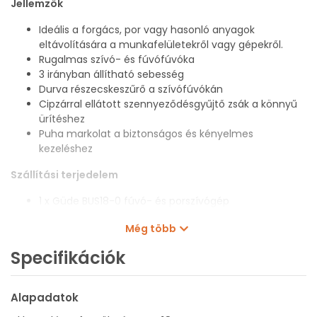
Jellemzők
Ideális a forgács, por vagy hasonló anyagok
eltávolítására a munkafelületekről vagy gépekről.
Rugalmas szívó- és fúvófúvóka
3 irányban állítható sebesség
Durva részecskeszűrő a szívófúvókán
Cipzárral ellátott szennyeződésgyűjtő zsák a könnyű
ürítéshez
Puha markolat a biztonságos és kényelmes
kezeléshez
Szállítási terjedelem
1 x Güde BUS18-0 fúvó- és porszívógép
akkumulátor és töltő nélkül
Még több
Műszaki adatok
Specifikációk
Tápfeszültség: 18 V
Védelmi osztály: III
Alapadatok
Védelmi osztály (IP): X0
Fúvási sebesség: 270 km/h