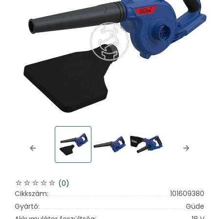
Previous
Next
(0)
Cikkszám:
101609380
Gyártó:
Güde
Akkumulátor feszültség:
18 V