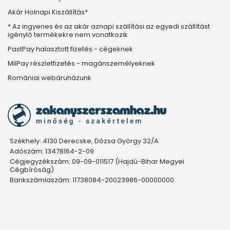
Akár Holnapi Kiszállítás*
* Az ingyenes és az akár aznapi szállítási az egyedi szállítást
igénylő termékekre nem vonatkozik
PastPay halasztott fizetés - cégeknek
MilPay részletfizetés - magánszemélyeknek
Romániai webáruházunk
Székhely: 4130 Derecske, Dózsa György 32/A
Adószám: 13478164-2-09
Cégjegyzékszám: 09-09-011517 (Hajdú-Bihar Megyei
Cégbíróság)
Bankszámlaszám: 11738084-20023986-00000000