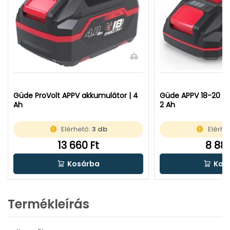
Güde ProVolt APPV akkumulátor | 4
Güde APPV 18-20 ak
Ah
2 Ah
Elérhető:
3 db
Elérhe
13 660 Ft
8 880
Kosárba
Kos
Termékleírás