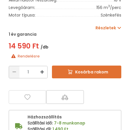
3
Levegőáram:
156 m
/perc
Motor típusa:
Szénkefés
Részletek
1 év garancia
14 590 Ft
/db
Rendelésre
Kosárba rakom
Házhozszállítás
Szállítási idő
:
7-8 munkanap
Szállítási díj
:
1 490 Ft