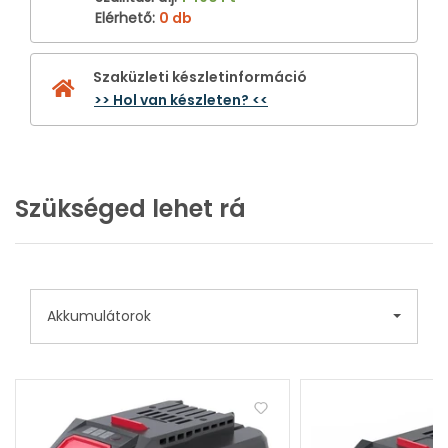
Elérhető
:
0 db
Szaküzleti készletinformáció
>> Hol van készleten? <<
Szükséged lehet rá
Akkumulátorok