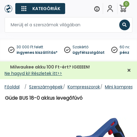
0
KATEGÓRIÁK
Keres
30 000 Ft felett
Szakértő
60 napo
ingyenes kiszállítás*
ügyfélszolgálat
pénzviss
Milwaukee akku 100 Ft-ért? IGEEEEN!
Ne hagyd ki! Részletek itt>>
Főoldal
Szerszámgépek
Kompresszorok
Mini kompress
Güde BUS 18-0 akkus levegőfúvó