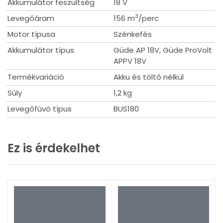
Akkumulátor feszültség
18 V
Levegő térfogatáram: 156 m³/h
3
Levegőáram
Súly akkumulátorral együtt: 1,6 kg
156 m
/perc
Tömeg akkumulátor nélkül: 1,2 kg
Motor típusa
Szénkefés
Kapcsolódó cikkek
Akkumulátor típus
Güde AP 18V, Güde ProVolt
APPV 18V
Termékvariáció
Akku és töltő nélkül
Súly
1,2 kg
Kézi kompresszor otthonra
Levegőfúvó típus
BUS180
2026. jún. 3.
A kicsi, de brutál hasznos segítőtárs, ami mindig jól
jön
Ez is érdekelhet
Tovább olvasom