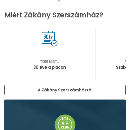
100 l feletti kompresszorok
Olajmentes kompresszorok
Miért Zákány Szerszámház?
Olajkenésű kompresszorok
TÖBB MINT...
AZ
30 éve a piacon
Szakér
A Zákány Szerszámházról