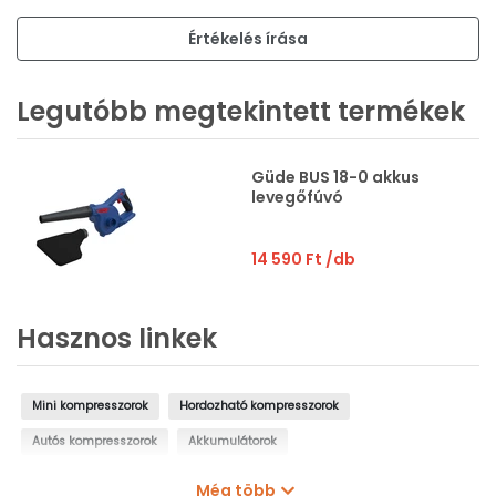
Értékelés írása
Legutóbb megtekintett termékek
Güde BUS 18-0 akkus
levegőfúvó
14 590 Ft
/db
Hasznos linkek
Mini kompresszorok
Hordozható kompresszorok
Autós kompresszorok
Akkumulátorok
Akkumulátor töltő szerszámgépekhez
50 l kompresszor
Még több