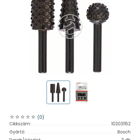
(0)
Cikkszám:
102031152
Gyártó:
Bosch
Darab\készlet:
3 db