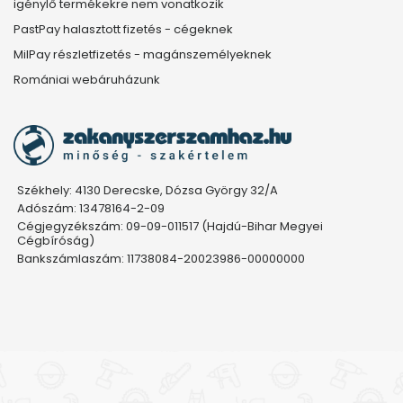
igénylő termékekre nem vonatkozik
PastPay halasztott fizetés - cégeknek
MilPay részletfizetés - magánszemélyeknek
Romániai webáruházunk
Székhely: 4130 Derecske, Dózsa György 32/A
Adószám: 13478164-2-09
Cégjegyzékszám: 09-09-011517 (Hajdú-Bihar Megyei
Cégbíróság)
Bankszámlaszám: 11738084-20023986-00000000