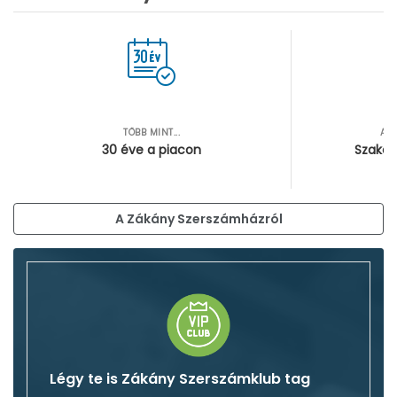
TÖBB MINT...
AZ
30 éve a piacon
Szakér
A Zákány Szerszámházról
Légy te is Zákány Szerszámklub tag