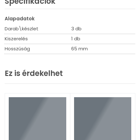
Specifikációk
Alapadatok
Darab\készlet
3 db
Kiszerelés
1 db
Hosszúság
65 mm
Ez is érdekelhet