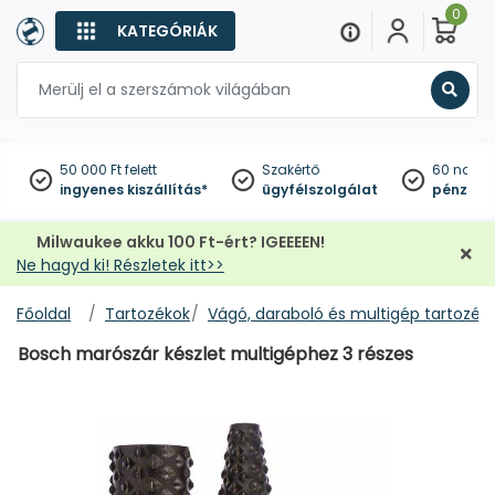
0
KATEGÓRIÁK
Keres
50 000 Ft felett
Szakértő
60 napo
ingyenes kiszállítás*
ügyfélszolgálat
pénzviss
Milwaukee akku 100 Ft-ért? IGEEEEN!
Ne hagyd ki! Részletek itt>>
Főoldal
Tartozékok
Vágó, daraboló és multigép tartozék
Bosch marószár készlet multigéphez 3 részes