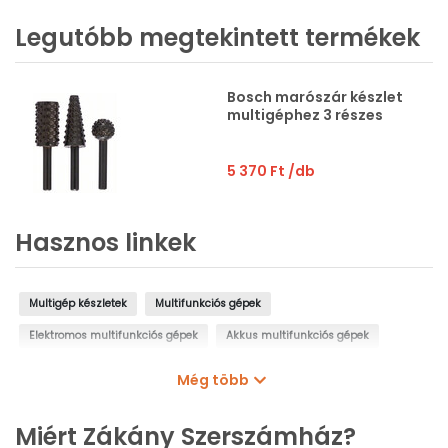
Legutóbb megtekintett termékek
Bosch marószár készlet
multigéphez 3 részes
5 370 Ft
/db
Hasznos linkek
Multigép készletek
Multifunkciós gépek
Elektromos multifunkciós gépek
Akkus multifunkciós gépek
Multicsiszoló
Makita multifunkciós gép
DeWalt multigép
Még több
Bosch multigép
Milwaukee multigép
Miért Zákány Szerszámház?