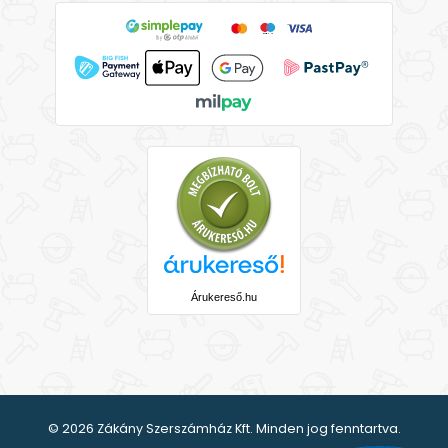
Árukereső.hu
© 2026 Zákány Szerszámház Kft. Minden jog fenntartva.