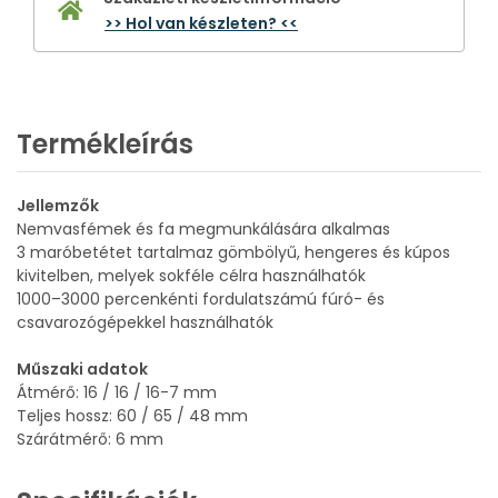
>> Hol van készleten? <<
Termékleírás
Jellemzők
Nemvasfémek és fa megmunkálására alkalmas
3 maróbetétet tartalmaz gömbölyű, hengeres és kúpos
kivitelben, melyek sokféle célra használhatók
1000–3000 percenkénti fordulatszámú fúró- és
csavarozógépekkel használhatók
Műszaki adatok
Átmérő: 16 / 16 / 16-7 mm
Teljes hossz: 60 / 65 / 48 mm
Szárátmérő: 6 mm