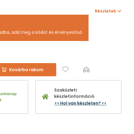
Részletek
adba, add meg a kódot és érvényesítsd.
Kosárba rakom
Szaküzleti
munkanap
készletinformáció
t
>> Hol van készleten? <<