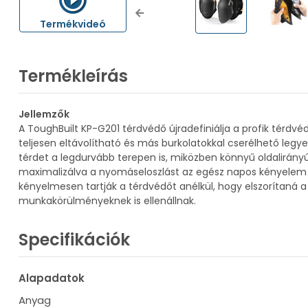
Previous
Termékvideó
Termékleírás
Jellemzők
A ToughBuilt KP-G201 térdvédő újradefiniálja a profik térd
teljesen eltávolítható és más burkolatokkal cserélhető legy
térdet a legdurvább terepen is, miközben könnyű oldalirányú
maximalizálva a nyomáseloszlást az egész napos kényelem é
kényelmesen tartják a térdvédőt anélkül, hogy elszorítaná 
munkakörülményeknek is ellenállnak.
Specifikációk
Alapadatok
Anyag