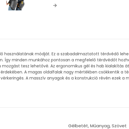
Next
védő használatának módját. Ez a szabadalmaztatott térdvédő leh
en. Így minden munkához pontosan a megfelelő térdvédőt hozhatja
 mozgást tesz lehetővé. Az ergonomikus gél és hab kialakítás átö
rdekében. A magas oldalfalak nagy mértékben csökkentik a térdb
a vérkeringés. A masszív anyagok és a konstrukció révén ezek a
Gélbetét, Műanyag, Szövet