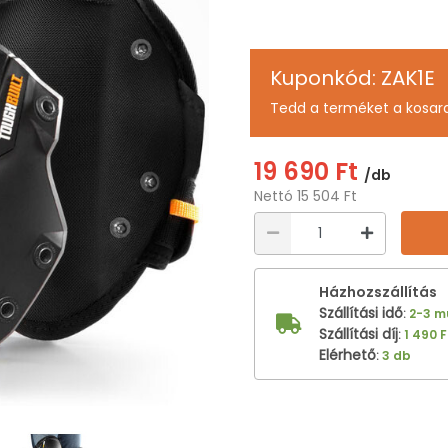
Kuponkód: ZAK1E
Tedd a terméket a kosar
19 690 Ft
/db
Nettó 15 504 Ft
Házhozszállítás
Szállítási idő
:
2-3 
Szállítási díj
:
1 490 F
Elérhető
:
3 db