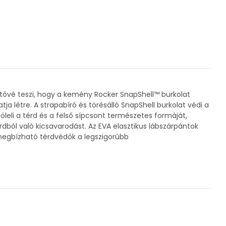
etővé teszi, hogy a kemény Rocker SnapShell™ burkolat
 létre. A strapabíró és törésálló SnapShell burkolat védi a
leli a térd és a felső sípcsont természetes formáját,
ől való kicsavarodást. Az EVA elasztikus lábszárpántok
 megbízható térdvédők a legszigorúbb