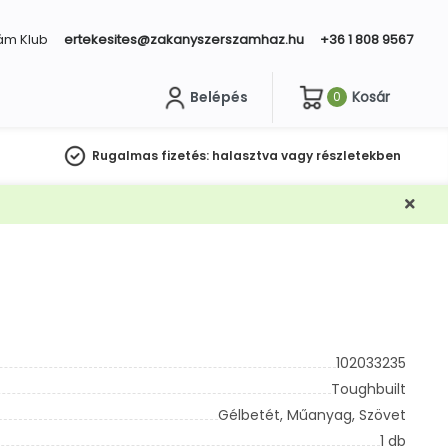
ám Klub
ertekesites@zakanyszerszamhaz.hu
+36 1 808 9567
Belépés
Kosár
0
sés
Rugalmas fizetés:
halasztva vagy részletekben
102033235
Toughbuilt
Gélbetét,
Műanyag,
Szövet
1 db