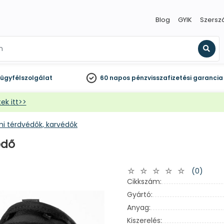
Blog
GYIK
Szersz
Kere
ügyfélszolgálat
60 napos
pénzvisszafizetési garancia
ek itt>>
i térdvédők, karvédők
édő
(0)
Cikkszám:
Gyártó:
Anyag:
Kiszerelés: