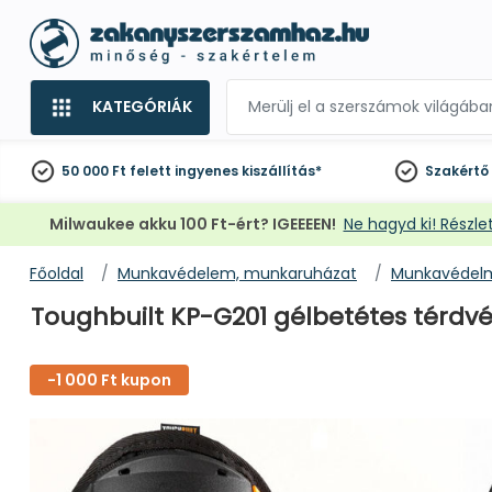
KATEGÓRIÁK
50 000 Ft felett
ingyenes kiszállítás*
Szakértő
Milwaukee akku 100 Ft-ért? IGEEEEN!
Ne hagyd ki! Részlet
Főoldal
Munkavédelem, munkaruházat
Munkavédelm
Toughbuilt KP-G201 gélbetétes térdv
-1 000 Ft kupon