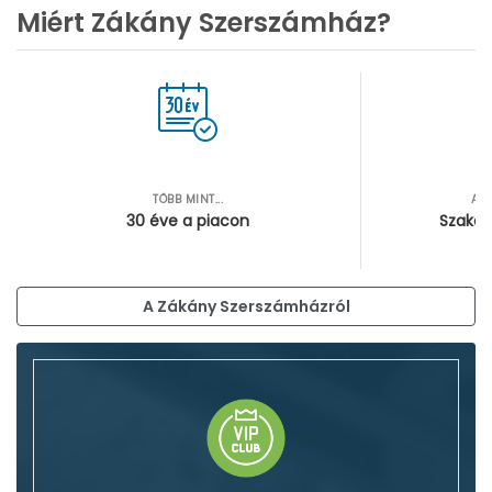
Miért Zákány Szerszámház?
TÖBB MINT...
AZ
30 éve a piacon
Szakér
A Zákány Szerszámházról