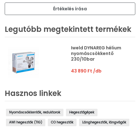
Értékelés írása
Legutóbb megtekintett termékek
Iweld DYNAREG hélium
nyomáscsökkentő
230/10bar
43 890 Ft
/db
Hasznos linkek
Nyomáscsökkentők, reduktorok
Hegesztőgépek
AWI hegesztők (TIG)
CO hegesztők
Lánghegesztők, lángvágók