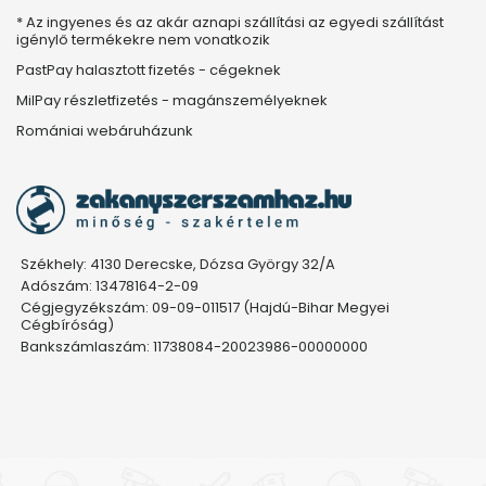
* Az ingyenes és az akár aznapi szállítási az egyedi szállítást
igénylő termékekre nem vonatkozik
PastPay halasztott fizetés - cégeknek
MilPay részletfizetés - magánszemélyeknek
Romániai webáruházunk
Székhely: 4130 Derecske, Dózsa György 32/A
Adószám: 13478164-2-09
Cégjegyzékszám: 09-09-011517 (Hajdú-Bihar Megyei
Cégbíróság)
Bankszámlaszám: 11738084-20023986-00000000