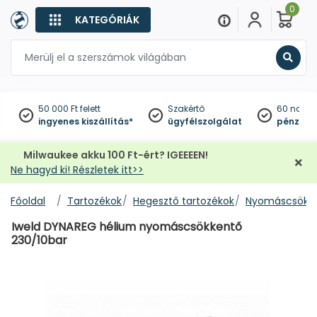
0
KATEGÓRIÁK
Keres
50 000 Ft felett
Szakértő
60 napo
ingyenes kiszállítás*
ügyfélszolgálat
pénzviss
Milwaukee akku 100 Ft-ért? IGEEEEN!
Ne hagyd ki! Részletek itt>>
Főoldal
Tartozékok
Hegesztő tartozékok
Nyomáscsökke
Iweld DYNAREG hélium nyomáscsökkentő
230/10bar