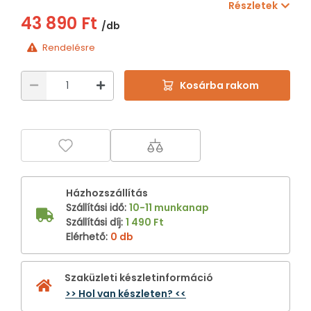
Részletek
43 890 Ft
/db
Rendelésre
Kosárba rakom
Házhozszállítás
Szállítási idő
:
10-11 munkanap
Szállítási díj
:
1 490 Ft
Elérhető
:
0 db
Szaküzleti készletinformáció
>> Hol van készleten? <<