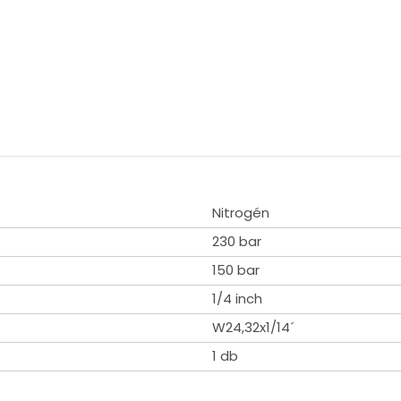
Nitrogén
230 bar
150 bar
1/4 inch
W24,32x1/14´
1 db