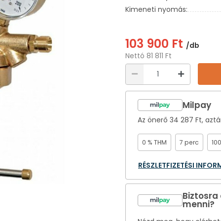
Kimeneti nyomás:
103 900 Ft
/db
Nettó 81 811 Ft
Milpay
Az önerő
34 287 Ft
, azt
0 % THM
7 perc
10
RÉSZLETFIZETÉSI INFO
Biztosra
menni?