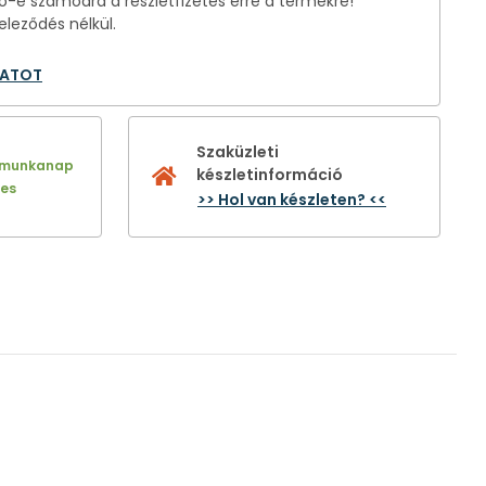
-e számodra a részletfizetés erre a termékre!
eleződés nélkül.
LATOT
Szaküzleti
 munkanap
készletinformáció
nes
>> Hol van készleten? <<