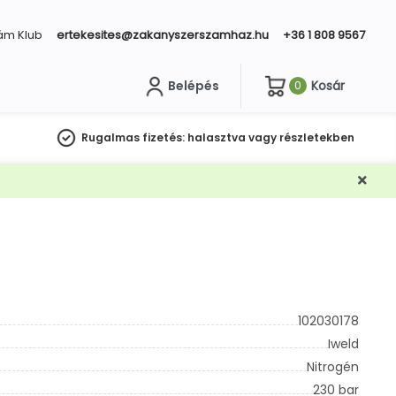
ám Klub
ertekesites@zakanyszerszamhaz.hu
+36 1 808 9567
Belépés
Kosár
0
sés
Rugalmas fizetés:
halasztva vagy részletekben
102030178
Iweld
Nitrogén
230 bar