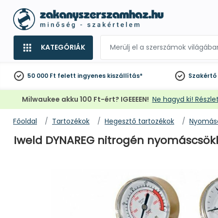
KATEGÓRIÁK
50 000 Ft felett
ingyenes kiszállítás*
Szakértő
Milwaukee akku 100 Ft-ért? IGEEEEN!
Ne hagyd ki! Részlet
Főoldal
Tartozékok
Hegesztő tartozékok
Nyomásc
Iweld DYNAREG nitrogén nyomáscsökk