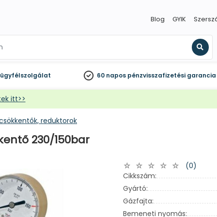
Blog
GYIK
Szersz
Kere
ügyfélszolgálat
60 napos
pénzvisszafizetési garancia
ek itt>>
sökkentők, reduktorok
entő 230/150bar
(0)
Cikkszám:
Gyártó:
Gázfajta:
Bemeneti nyomás: