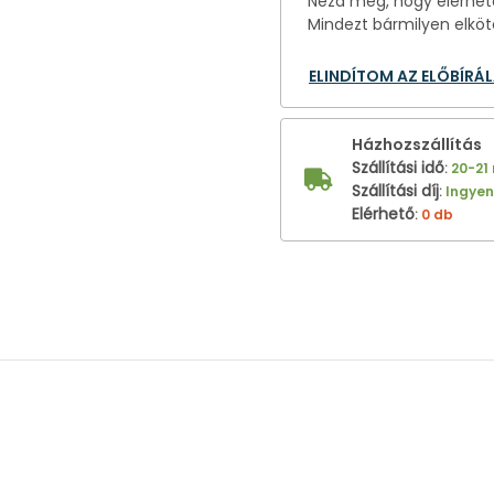
Nézd meg, hogy elérhető
Mindezt bármilyen elköt
ELINDÍTOM AZ ELŐBÍRÁ
Házhozszállítás
Szállítási idő
:
20-21
Szállítási díj
:
Ingye
Elérhető
:
0 db