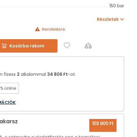
150 bar
Részletek
Rendelésre
Kosárba rakom
án fizess
2
alkalommal
34 806 Ft
-ot.
0% online
RMÁCIÓK
 akarsz
103 900 Ft