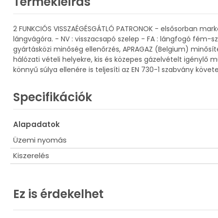
Termékleírás
2 FUNKCIÓS VISSZAÉGÉSGÁTLÓ PATRONOK - elsősorban markolato
lángvágóra. - NV : visszacsapó szelep - FA : lángfogó fém-sz
gyártásközi minőség ellenőrzés, APRAGAZ (Belgium) minősí
hálózati vételi helyekre, kis és közepes gázelvételt igénylő
könnyű súlya ellenére is teljesíti az EN 730-1 szabvány köve
Specifikációk
Alapadatok
Üzemi nyomás
Kiszerelés
Ez is érdekelhet