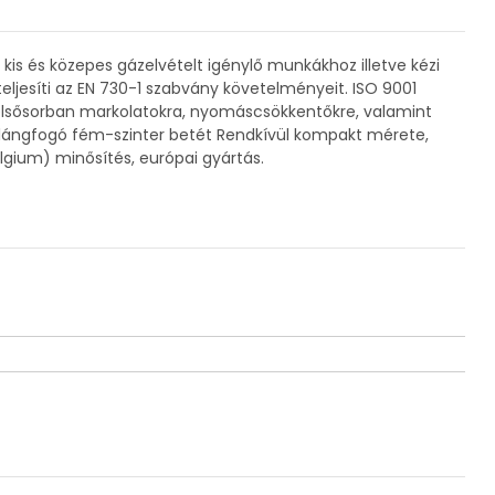
s és közepes gázelvételt igénylő munkákhoz illetve kézi
eljesíti az EN 730-1 szabvány követelményeit. ISO 9001
elsősorban markolatokra, nyomáscsökkentőkre, valamint
A : lángfogó fém-szinter betét Rendkívül kompakt mérete,
elgium) minősítés, európai gyártás.