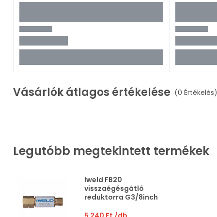
Vásárlók átlagos értékelése
(0 Értékelés
Legutóbb megtekintett termékek
Iweld FB20
visszaégésgátló
reduktorra G3/8inch
5 240 Ft
/db