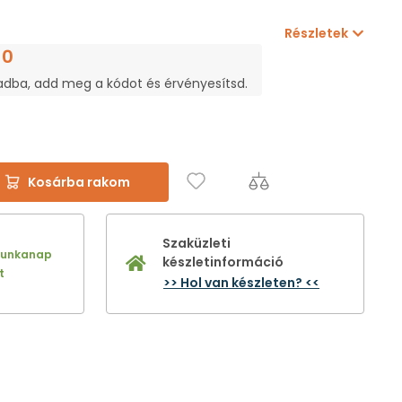
Részletek
10
adba, add meg a kódot és érvényesítsd.
Kosárba rakom
Szaküzleti
munkanap
készletinformáció
t
>> Hol van készleten? <<