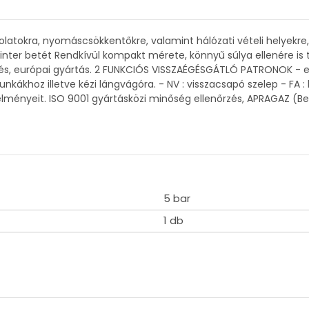
kra, nyomáscsökkentőkre, valamint hálózati vételi helyekre, ki
inter betét Rendkívül kompakt mérete, könnyű súlya ellenére is t
tés, európai gyártás. 2 FUNKCIÓS VISSZAÉGÉSGÁTLÓ PATRONOK - 
 munkákhoz illetve kézi lángvágóra. - NV : visszacsapó szelep - F
telményeit. ISO 9001 gyártásközi minőség ellenőrzés, APRAGAZ (B
5 bar
1 db