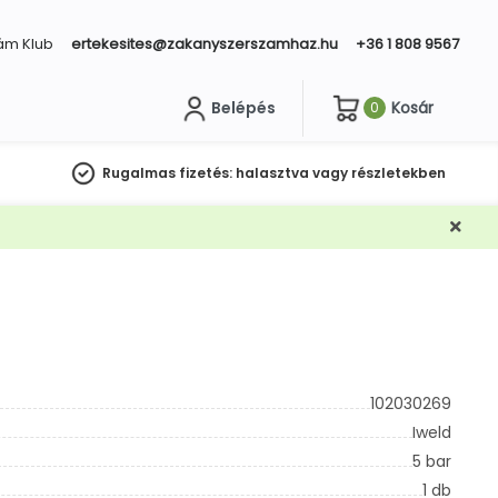
ám Klub
ertekesites@zakanyszerszamhaz.hu
+36 1 808 9567
Belépés
Kosár
0
sés
Rugalmas fizetés:
halasztva vagy részletekben
102030269
Iweld
5 bar
1 db