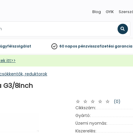
Blog
GYIK
Szersz
Kere
ügyfélszolgálat
60 napos
pénzvisszafizetési garancia
ek itt>>
sökkentők, reduktorok
a G3/8inch
(0)
Cikkszám:
Gyártó:
Üzemi nyomás:
Kiszerelés: