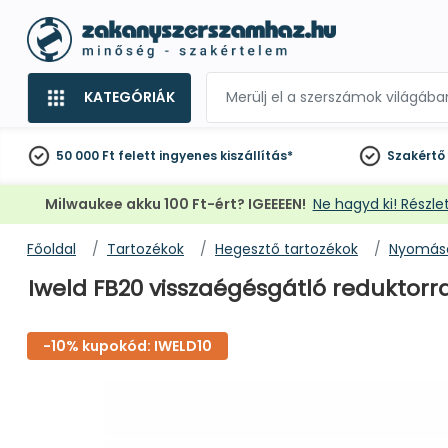
KATEGÓRIÁK
50 000 Ft felett
ingyenes kiszállítás*
Szakértő
Milwaukee akku 100 Ft-ért? IGEEEEN!
Ne hagyd ki! Részlet
Főoldal
Tartozékok
Hegesztő tartozékok
Nyomásc
Iweld FB20 visszaégésgátló reduktorr
-10% kupokód: IWELD10