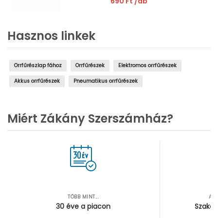
690 Ft
/db
Hasznos linkek
Orrfűrészlap fához
Orrfűrészek
Elektromos orrfűrészek
Akkus orrfűrészek
Pneumatikus orrfűrészek
Miért Zákány Szerszámház?
TÖBB MINT...
AZ
30 éve a piacon
Szakér