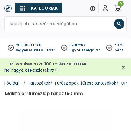
0
KATEGÓRIÁK
Keres
50 000 Ft felett
Szakértő
60 napo
ingyenes kiszállítás*
ügyfélszolgálat
pénzviss
Milwaukee akku 100 Ft-ért? IGEEEEN!
Ne hagyd ki! Részletek itt>>
Főoldal
Tartozékok
Fűrészlapok, fűrész tartozékok
Orrf
Makita orrfűrészlap fához 150 mm