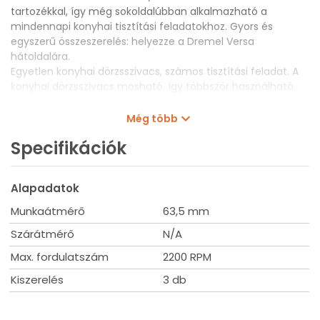
tartozékkal, így még sokoldalúbban alkalmazható a
mindennapi konyhai tisztítási feladatokhoz. Gyors és
egyszerű összeszerelés: helyezze a Dremel Versa
hátoldalára.
Egyetlen konyhai dörzsszivacs, számos tisztítási feladat. A
konyhai dörzsszivacs mosható, így többször használható.
Műszaki adatok
Még több
Munkaátmérő: 63,5 mm
Szélesség: 63,5 mm
Specifikációk
Maximális ford/perc: 2.200 ford/perc
Alapadatok
Munkaátmérő
63,5 mm
Szárátmérő
N/A
Max. fordulatszám
2200 RPM
Kiszerelés
3 db