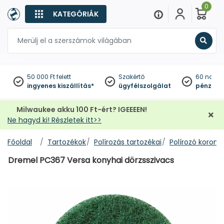
0
KATEGÓRIÁK
Keres
50 000 Ft felett
Szakértő
60 napo
ingyenes kiszállítás*
ügyfélszolgálat
pénzviss
Milwaukee akku 100 Ft-ért? IGEEEEN!
Ne hagyd ki! Részletek itt>>
Főoldal
Tartozékok
Polírozás tartozékai
Polírozó korong
Dremel PC367 Versa konyhai dörzsszivacs