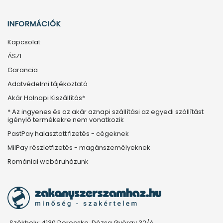
INFORMÁCIÓK
Kapcsolat
ÁSZF
Garancia
Adatvédelmi tájékoztató
Akár Holnapi Kiszállítás*
* Az ingyenes és az akár aznapi szállítási az egyedi szállítást
igénylő termékekre nem vonatkozik
PastPay halasztott fizetés - cégeknek
MilPay részletfizetés - magánszemélyeknek
Romániai webáruházunk
Székhely: 4130 Derecske, Dózsa György 32/A