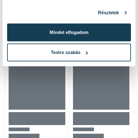
Részletek
Hasonló termékek
Mindet elfogadom
Testre szabás