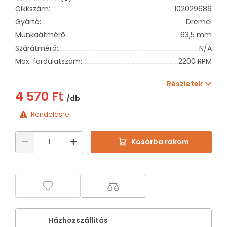
Cikkszám:
102029686
Gyártó:
Dremel
Munkaátmérő:
63,5 mm
Szárátmérő:
N/A
Max. fordulatszám:
2200 RPM
Részletek
4 570 Ft
/db
Rendelésre
Kosárba rakom
Házhozszállítás