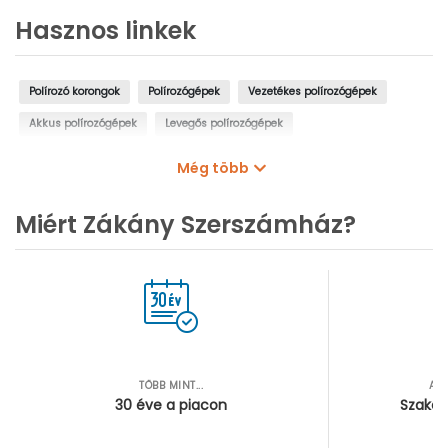
Hasznos linkek
Polírozó korongok
Polírozógépek
Vezetékes polírozógépek
Akkus polírozógépek
Levegős polírozógépek
Asztali polírozógépek
Még több
Miért Zákány Szerszámház?
TÖBB MINT...
AZ
30 éve a piacon
Szakér