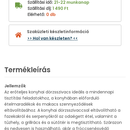
Szállítási idő
:
21-22 munkanap
Szállítási díj
:
1 490 Ft
Elérhető
:
0 db
Szaküzleti készletinformáció
>> Hol van készleten? <<
Termékleírás
Jellemzők
Az erőteljes konyhai dörzsszivacs ideális a mindennapi
tisztítási feladatokhoz, a konyhában előforduló
ételmaradékok és makacs szennyeződések
eltávolításához. A konyhai dörzsszivaccsal eltávolítható a
fazekakról és serpenyőkről az odaégett étel, valamint a
tűzhely, a grillrács és a sütőtér is megtisztítható. Szárazon
és nedvesen is használható, akár a fröccsenésvédő