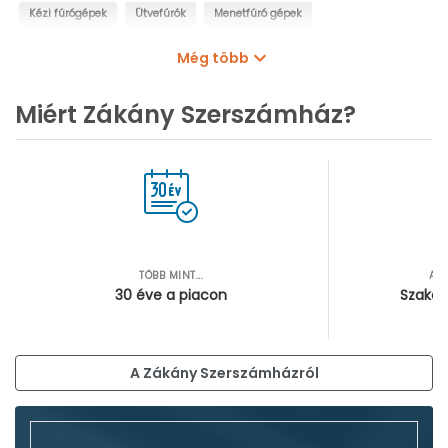
Kézi fúrógépek
Ütvefúrók
Menetfúró gépek
Oszlopos fúrógépek
Mágnestalpas fúrógépek
Még több
Sarokfúrók, kanyarfúrók
Gyémántfúrógépek
Miért Zákány Szerszámház?
TÖBB MINT...
AZ
30 éve a piacon
Szakér
A Zákány Szerszámházról