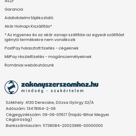
ÁSZF
Garancia
Adatvédelmi tájékoztató
Akár Holnapi Kiszállítás*
* Az ingyenes és az akár aznapi szállítási az egyedi szállítást
igénylő termékekre nem vonatkozik
PastPay halasztott fizetés - cégeknek
MilPay részletfizetés - magánszemélyeknek
Romániai webáruházunk
Székhely: 4130 Derecske, Dózsa György 32/A
Adószám: 13478164-2-09
Cégjegyzékszám: 09-09-011517 (Hajdú-Bihar Megyei
Cégbíróság)
Bankszámlaszám: 11738084-20023986-00000000