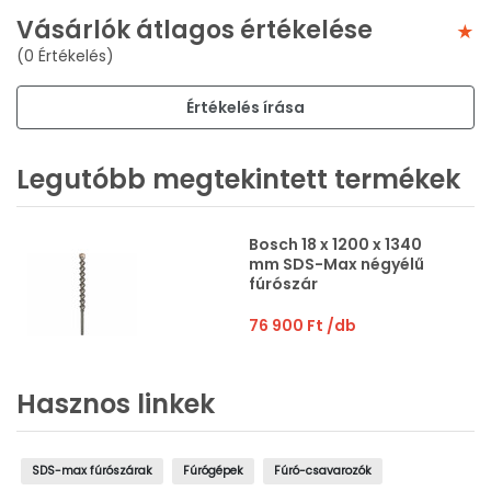
Vásárlók átlagos értékelése
(0 Értékelés)
Értékelés írása
Legutóbb megtekintett termékek
Bosch 18 x 1200 x 1340
mm SDS-Max négyélű
fúrószár
76 900 Ft
/db
Hasznos linkek
SDS-max fúrószárak
Fúrógépek
Fúró-csavarozók