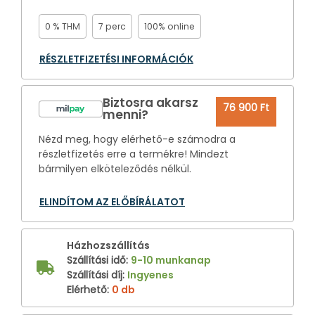
0 % THM
7 perc
100% online
RÉSZLETFIZETÉSI INFORMÁCIÓK
Biztosra akarsz
76 900 Ft
menni?
Nézd meg, hogy elérhető-e számodra a
részletfizetés erre a termékre! Mindezt
bármilyen elköteleződés nélkül.
ELINDÍTOM AZ ELŐBÍRÁLATOT
Házhozszállítás
Szállítási idő
:
9-10 munkanap
Szállítási díj
:
Ingyenes
Elérhető
:
0 db