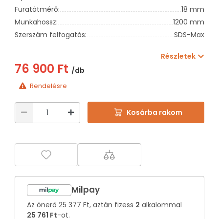
Furatátmérő:
18 mm
Munkahossz:
1200 mm
Szerszám felfogatás:
SDS-Max
Részletek
76 900 Ft
/db
Rendelésre
Kosárba rakom
Milpay
Az önerő
25 377 Ft
, aztán fizess
2
alkalommal
25 761 Ft
-ot.