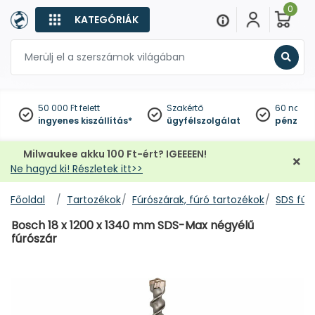
0
KATEGÓRIÁK
Keres
50 000 Ft felett
Szakértő
60 napo
ingyenes kiszállítás*
ügyfélszolgálat
pénzviss
Milwaukee akku 100 Ft-ért? IGEEEEN!
Ne hagyd ki! Részletek itt>>
Főoldal
Tartozékok
Fúrószárak, fúró tartozékok
SDS fúr
Bosch 18 x 1200 x 1340 mm SDS-Max négyélű
fúrószár