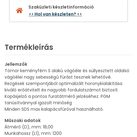
Szaküzleti készletinformáció
>> Hol van készleten? <<
Termékleírás
Jellemzők
Tömör keményfém S alakú vágóéle és süllyesztett oldalsó
vágóélei nagy sebességű fúrást tesznek lehetővé.
Rezgések szempontjából optimalizált horonykialakítása
kiváló erőátvitelt és nagyobb fordulatszámot biztosít.
Kopásjelző a pontos furatátmérő jelzéséhez. PGM
tanúsítvánnyal igazolt minőség
Minden SDS max kalapácsfúróval használható.
Műszaki adatok
Átmérő (D), mm: 18,00
Munkahossz (L1), mm: 1200