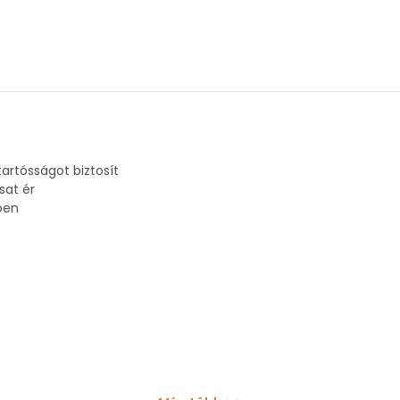
artósságot biztosít
sat ér
ben