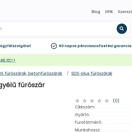
Blog
GYIK
Szersz
Kere
ügyfélszolgálat
60 napos
pénzvisszafizetési garancia
ek itt>>
DS fúrószárak, betonfúrószárak
SDS-plus fúrószárak
gyélű fúrószár
(0)
Cikkszám:
Gyártó:
Furatátmérő:
Munkahossz: