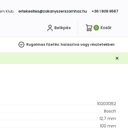
ám Klub
ertekesites@zakanyszerszamhaz.hu
+36 1 808 9567
Belépés
Kosár
0
sés
Rugalmas fizetés:
halasztva vagy részletekben
102031352
Bosch
12,7 mm
100 mm