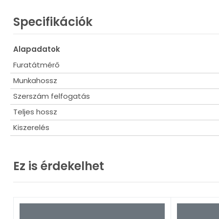
Terméskő
Beton
Specifikációk
Falazat
Alapadatok
Furatátmérő
Munkahossz
Szerszám felfogatás
Teljes hossz
Kiszerelés
Ez is érdekelhet