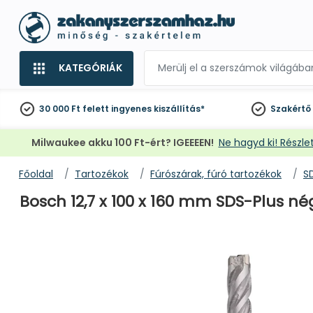
KATEGÓRIÁK
30 000 Ft felett
ingyenes kiszállítás*
Szakértő
Milwaukee akku 100 Ft-ért? IGEEEEN!
Ne hagyd ki! Részlet
Főoldal
Tartozékok
Fúrószárak, fúró tartozékok
S
Bosch 12,7 x 100 x 160 mm SDS-Plus né