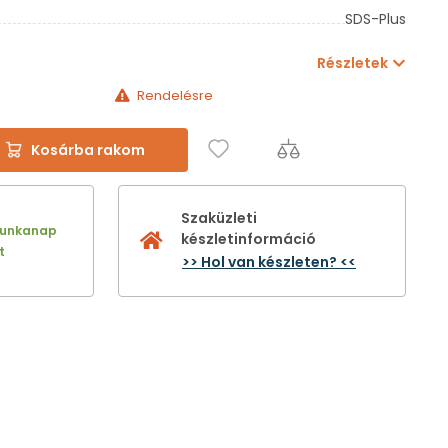
SDS-Plus
Részletek
Rendelésre
Kosárba rakom
Szaküzleti
munkanap
készletinformáció
t
>> Hol van készleten? <<