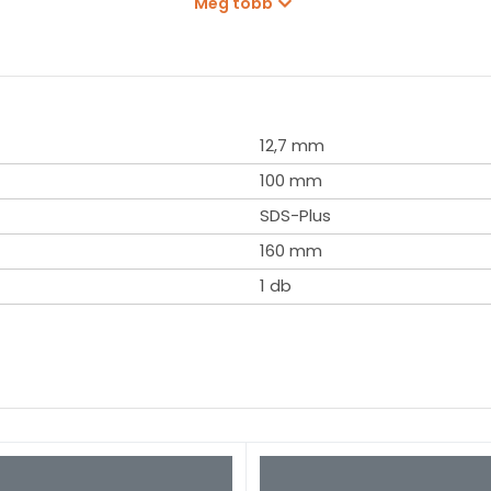
Még több
12,7 mm
100 mm
SDS-Plus
160 mm
1 db