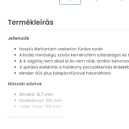
Termékleírás
Jellemzők
Hosszú élettartam vasbeton fúrása során
A kiváló minőségű, szívós keményfém szilárdságot és t
A 4 vágófej nem akad el és nem törik, amikor betonva
4 spirálos kialakítás a hatékony porcsökkentés érdeké
Minden SDS plus kalapácsfúróval használható
Műszaki adatok
Átmérő: 12,7 mm
Munkahossz: 100 mm
Teljes hossz: 160 mm
Megmunkálható anyagok:
Vasalt beton