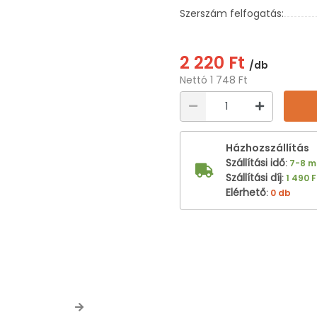
Szerszám felfogatás:
2 220 Ft
/db
Nettó 1 748 Ft
Házhozszállítás
Szállítási idő
:
7-8 
Szállítási díj
:
1 490 F
Elérhető
:
0 db
Next