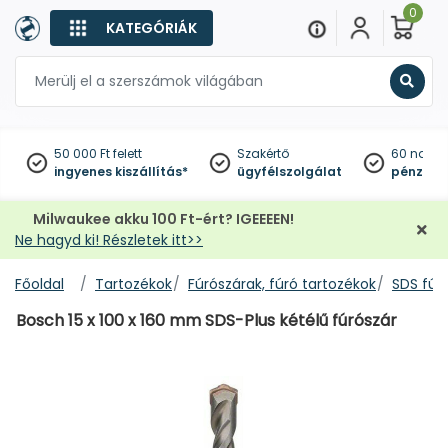
0
KATEGÓRIÁK
Keres
50 000 Ft felett
Szakértő
60 napo
ingyenes kiszállítás*
ügyfélszolgálat
pénzviss
Milwaukee akku 100 Ft-ért? IGEEEEN!
Ne hagyd ki! Részletek itt>>
Főoldal
Tartozékok
Fúrószárak, fúró tartozékok
SDS fúr
Bosch 15 x 100 x 160 mm SDS-Plus kétélű fúrószár