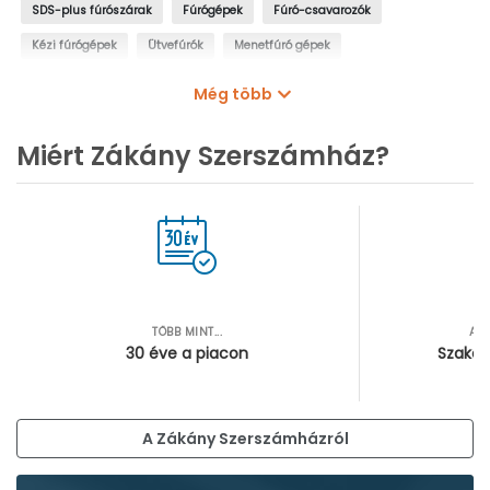
SDS-plus fúrószárak
Fúrógépek
Fúró-csavarozók
Kézi fúrógépek
Ütvefúrók
Menetfúró gépek
Oszlopos fúrógépek
Mágnestalpas fúrógépek
Még több
Sarokfúrók, kanyarfúrók
Gyémántfúrógépek
Miért Zákány Szerszámház?
TÖBB MINT...
AZ
30 éve a piacon
Szakér
A Zákány Szerszámházról