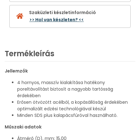
Szaküzleti készletinformáció
>> Hol van készleten? <<
Termékleírás
Jellemzők
4 hornyos, masszív kialakítása hatékony
poreltávolítást biztosít a nagyobb tartósság
érdekében
Erősen ötvözött acélból, a kopásállóság érdekében
optimalizált edzési technológiával készül
Minden SDS plus kalapácsfúróval használható.
Műszaki adatok
Átmérő (D), mm: 15,00