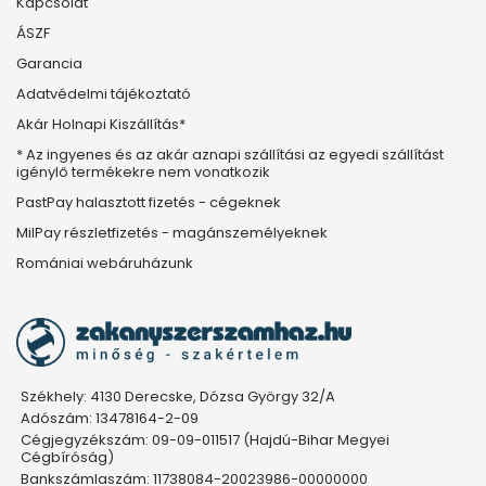
Kapcsolat
ÁSZF
Garancia
Adatvédelmi tájékoztató
Akár Holnapi Kiszállítás*
* Az ingyenes és az akár aznapi szállítási az egyedi szállítást
igénylő termékekre nem vonatkozik
PastPay halasztott fizetés - cégeknek
MilPay részletfizetés - magánszemélyeknek
Romániai webáruházunk
Székhely: 4130 Derecske, Dózsa György 32/A
Adószám: 13478164-2-09
Cégjegyzékszám: 09-09-011517 (Hajdú-Bihar Megyei
Cégbíróság)
Bankszámlaszám: 11738084-20023986-00000000