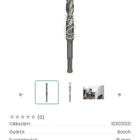
Previous
Next
(0)
Cikkszám:
102031321
Gyártó:
Bosch
Furatátmérő:
15 mm