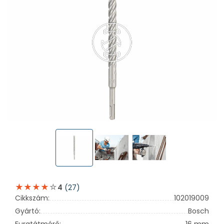
(27)
4
Cikkszám:
102019009
Gyártó:
Bosch
Furatátmérő:
16 mm