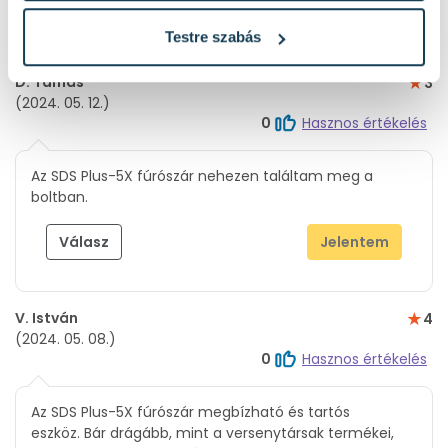
Értékelés írása
Testre szabás
D. Tamás
3
(2024. 05. 12.)
0
Hasznos értékelés
Az SDS Plus-5X fúrószár nehezen találtam meg a
boltban.
Válasz
Jelentem
V. István
4
(2024. 05. 08.)
0
Hasznos értékelés
Az SDS Plus-5X fúrószár megbízható és tartós
eszköz. Bár drágább, mint a versenytársak termékei,