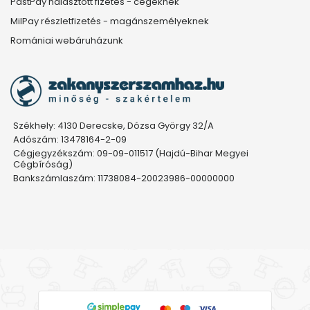
PastPay halasztott fizetés - cégeknek
MilPay részletfizetés - magánszemélyeknek
Romániai webáruházunk
Székhely: 4130 Derecske, Dózsa György 32/A
Adószám: 13478164-2-09
Cégjegyzékszám: 09-09-011517 (Hajdú-Bihar Megyei
Cégbíróság)
Bankszámlaszám: 11738084-20023986-00000000