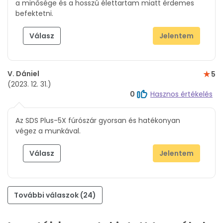
a minősége és a hosszú élettartam miatt érdemes
befektetni.
Válasz
Jelentem
V. Dániel
5
(2023. 12. 31.)
0
Hasznos értékelés
Az SDS Plus-5X fúrószár gyorsan és hatékonyan
végez a munkával.
Válasz
Jelentem
További válaszok (24)