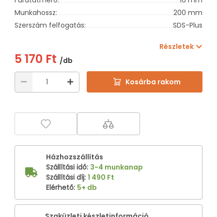
Munkahossz:
200 mm
Szerszám felfogatás:
SDS-Plus
Részletek
5 170 Ft
/db
Kosárba rakom
Házhozszállítás
Szállítási idő
:
3-4 munkanap
Szállítási díj
:
1 490 Ft
Elérhető
:
5+ db
Szaküzleti készletinformáció