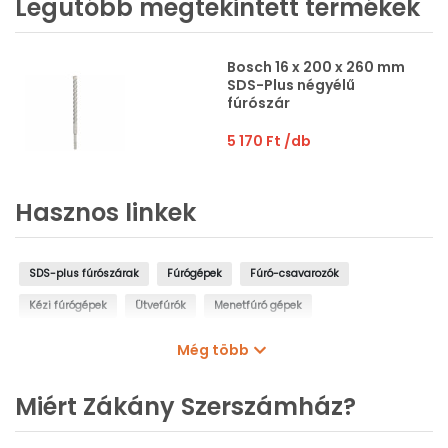
Legutóbb megtekintett termékek
Bosch 16 x 200 x 260 mm
SDS-Plus négyélű
fúrószár
5 170 Ft
/db
Hasznos linkek
SDS-plus fúrószárak
Fúrógépek
Fúró-csavarozók
Kézi fúrógépek
Ütvefúrók
Menetfúró gépek
Oszlopos fúrógépek
Mágnestalpas fúrógépek
Még több
Sarokfúrók, kanyarfúrók
Gyémántfúrógépek
Miért Zákány Szerszámház?