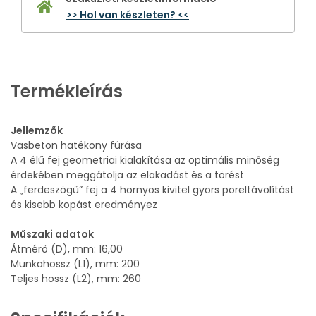
>> Hol van készleten? <<
Termékleírás
Jellemzők
Vasbeton hatékony fúrása
A 4 élű fej geometriai kialakítása az optimális minőség
érdekében meggátolja az elakadást és a törést
A „ferdeszögű” fej a 4 hornyos kivitel gyors poreltávolítást
és kisebb kopást eredményez
Műszaki adatok
Átmérő (D), mm: 16,00
Munkahossz (L1), mm: 200
Teljes hossz (L2), mm: 260