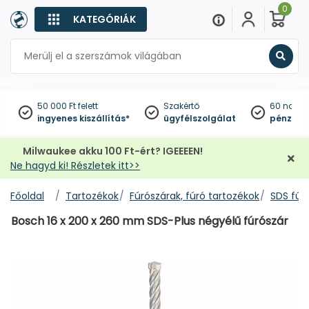
0
KATEGÓRIÁK
Keres
50 000 Ft felett
Szakértő
60 napo
ingyenes kiszállítás*
ügyfélszolgálat
pénzviss
Milwaukee akku 100 Ft-ért? IGEEEEN!
Ne hagyd ki! Részletek itt>>
Főoldal
Tartozékok
Fúrószárak, fúró tartozékok
SDS fúr
Bosch 16 x 200 x 260 mm SDS-Plus négyélű fúrószár