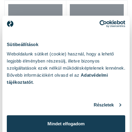
Sütibeállítások
Weboldalunk sütiket (cookie) használ, hogy a lehető
legjobb élményben részesülj, illetve bizonyos
szolgáltatások ezek nélkül működésképtelenek lennének.
Bővebb információkért olvasd el az
Adatvédelmi
tájékoztatót
.
Részletek
Vásárlók átlagos értékelése
4
Mindet elfogadom
(27 Értékelés)