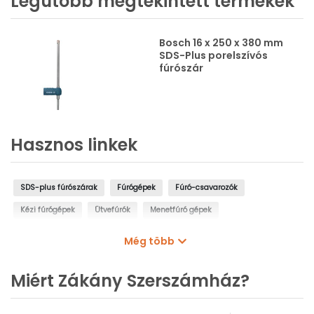
Legutóbb megtekintett termékek
Bosch 16 x 250 x 380 mm
SDS-Plus porelszívós
fúrószár
Hasznos linkek
SDS-plus fúrószárak
Fúrógépek
Fúró-csavarozók
Kézi fúrógépek
Ütvefúrók
Menetfúró gépek
Oszlopos fúrógépek
Mágnestalpas fúrógépek
Még több
Sarokfúrók, kanyarfúrók
Gyémántfúrógépek
Miért Zákány Szerszámház?