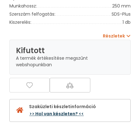
Munkahossz:
250 mm
Szerszám felfogatás:
SDS-Plus
Kiszerelés:
1 db
Részletek
Kifutott
A termék értékesítése megszűnt
webshopunkban
Szaküzleti készletinformáció
>> Hol van készleten? <<