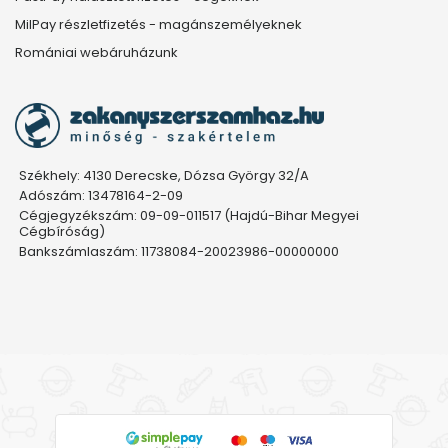
MilPay részletfizetés - magánszemélyeknek
Romániai webáruházunk
Székhely: 4130 Derecske, Dózsa György 32/A
Adószám: 13478164-2-09
Cégjegyzékszám: 09-09-011517 (Hajdú-Bihar Megyei
Cégbíróság)
Bankszámlaszám: 11738084-20023986-00000000