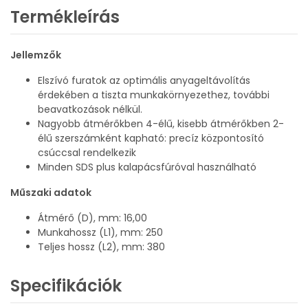
Termékleírás
Jellemzők
Elszívó furatok az optimális anyageltávolítás
érdekében a tiszta munkakörnyezethez, további
beavatkozások nélkül.
Nagyobb átmérőkben 4-élű, kisebb átmérőkben 2-
élű szerszámként kapható: precíz központosító
csúccsal rendelkezik
Minden SDS plus kalapácsfúróval használható
Műszaki adatok
Átmérő (D), mm: 16,00
Munkahossz (L1), mm: 250
Teljes hossz (L2), mm: 380
Specifikációk