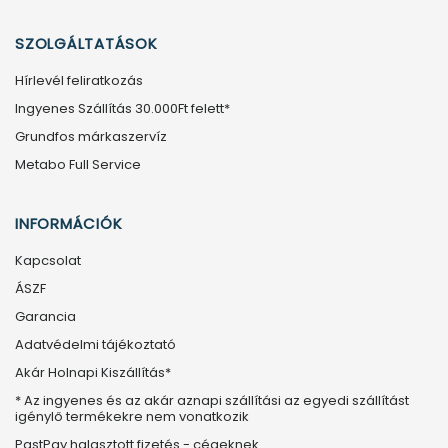
SZOLGÁLTATÁSOK
Hírlevél feliratkozás
Ingyenes Szállítás 30.000Ft felett*
Grundfos márkaszervíz
Metabo Full Service
INFORMÁCIÓK
Kapcsolat
ÁSZF
Garancia
Adatvédelmi tájékoztató
Akár Holnapi Kiszállítás*
* Az ingyenes és az akár aznapi szállítási az egyedi szállítást
igénylő termékekre nem vonatkozik
PastPay halasztott fizetés - cégeknek