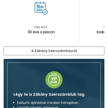
TÖBB MINT...
AZ
30 éve a piacon
Szakér
A Zákány Szerszámházról
Légy te is Zákány Szerszámklub tag
Exkluzív ajánlatok minden hónapban.
Limitált készlet ajánlatok.