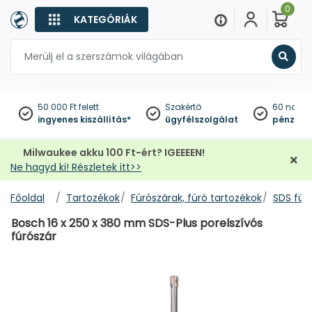
0
KATEGÓRIÁK
Keres
50 000 Ft felett
Szakértő
60 napo
ingyenes kiszállítás*
ügyfélszolgálat
pénzviss
Milwaukee akku 100 Ft-ért? IGEEEEN!
Ne hagyd ki! Részletek itt>>
Főoldal
Tartozékok
Fúrószárak, fúró tartozékok
SDS fúr
Bosch 16 x 250 x 380 mm SDS-Plus porelszívós
fúrószár