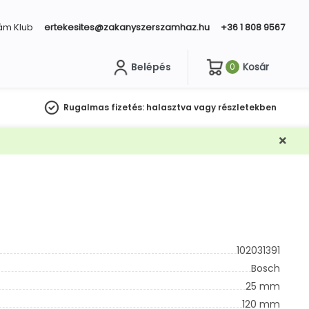
ám Klub
ertekesites@zakanyszerszamhaz.hu
+36 1 808 9567
Belépés
Kosár
0
sés
Rugalmas fizetés:
halasztva vagy részletekben
102031391
Bosch
25 mm
120 mm