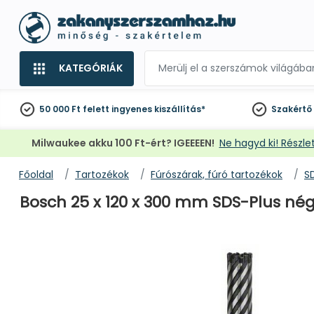
KATEGÓRIÁK
50 000 Ft felett
ingyenes kiszállítás*
Szakértő
Milwaukee akku 100 Ft-ért? IGEEEEN!
Ne hagyd ki! Részlet
Főoldal
Tartozékok
Fúrószárak, fúró tartozékok
S
Bosch 25 x 120 x 300 mm SDS-Plus nég