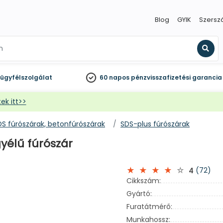
Blog
GYIK
Szersz
Kere
ügyfélszolgálat
60 napos
pénzvisszafizetési garancia
ek itt>>
DS fúrószárak, betonfúrószárak
SDS-plus fúrószárak
yélű fúrószár
(72)
4
Cikkszám:
Gyártó:
Furatátmérő:
Munkahossz: