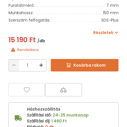
Furatátmérő:
7 mm
Munkahossz:
150 mm
Szerszám felfogatás:
SDS-Plus
Részletek
15 190 Ft
/db
Rendelésre
Kosárba rakom
Házhozszállítás
Szállítási idő
:
24-25 munkanap
Szállítási díj
:
1 490 Ft
Elérhető
:
0 db