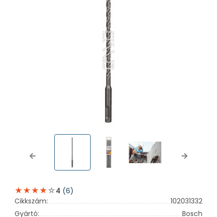
Previous
Next
(6)
4
Cikkszám:
102031332
Gyártó:
Bosch