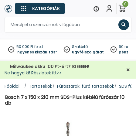
0
KATEGÓRIÁK
Keres
50 000 Ft felett
Szakértő
60 napo
ingyenes kiszállítás*
ügyfélszolgálat
pénzviss
Milwaukee akku 100 Ft-ért? IGEEEEN!
Ne hagyd ki! Részletek itt>>
Főoldal
Tartozékok
Fúrószárak, fúró tartozékok
SDS fúr
Bosch 7 x 150 x 210 mm SDS-Plus kétélű fúrószár 10
db