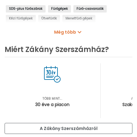
SDS-plus fúrószárak
Fúrógépek
Fúró-csavarozók
Kézi fúrógépek
Ütvefúrók
Menetfúró gépek
Oszlopos fúrógépek
Mágnestalpas fúrógépek
Még több
Sarokfúrók, kanyarfúrók
Gyémántfúrógépek
Miért Zákány Szerszámház?
TÖBB MINT...
AZ
30 éve a piacon
Szakér
A Zákány Szerszámházról