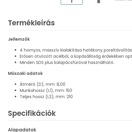
Termékleírás
Jellemzők
4 hornyos, masszív kialakítása hatékony poreltávolítá
Erősen ötvözött acélból, a kopásállóság érdekében opti
Minden SDS plus kalapácsfúróval használható.
Műszaki adatok
Átmérő (D), mm: 8,00
Munkahossz (L1), mm: 150
Teljes hossz (L2), mm: 210
Specifikációk
Alapadatok