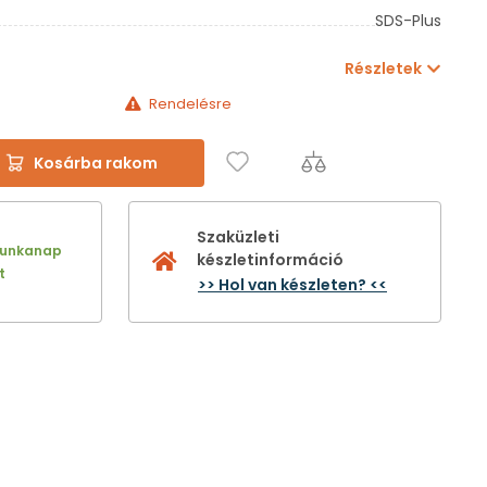
SDS-Plus
Részletek
Rendelésre
Kosárba rakom
Szaküzleti
munkanap
készletinformáció
t
>> Hol van készleten? <<