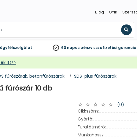
Blog
GYIK
Szersz
Kere
ügyfélszolgálat
60 napos
pénzvisszafizetési garancia
ek itt>>
DS fúrószárak, betonfúrószárak
SDS-plus fúrószárak
ű fúrószár 10 db
(0)
Cikkszám:
Gyártó:
Furatátmérő:
Munkahossz: