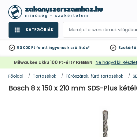
KATEGÓRIÁK
50 000 Ft felett
ingyenes kiszállítás*
Szakértő
Milwaukee akku 100 Ft-ért? IGEEEEN!
Ne hagyd ki! Részlet
Főoldal
Tartozékok
Fúrószárak, fúró tartozékok
S
Bosch 8 x 150 x 210 mm SDS-Plus kétél