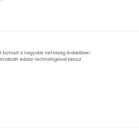
st biztosít a nagyobb tartósság érdekében
malizált edzési technológiával készül