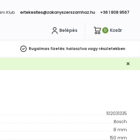
ám Klub
ertekesites@zakanyszerszamhaz.hu
+36 1 808 9567
Belépés
Kosár
0
sés
Rugalmas fizetés:
halasztva vagy részletekben
102031335
Bosch
8 mm
150 mm