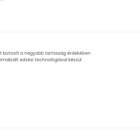
st biztosít a nagyobb tartósság érdekében
malizált edzési technológiával készül