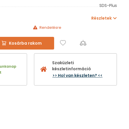
SDS-Plus
Részletek
Rendelésre
Kosárba rakom
Szaküzleti
munkanap
készletinformáció
t
>> Hol van készleten? <<