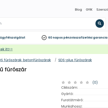
Blog
GYIK
Szersz
Kere
ügyfélszolgálat
60 napos
pénzvisszafizetési garancia
ek itt>>
DS fúrószárak, betonfúrószárak
SDS-plus fúrószárak
ű fúrószár
(0)
Cikkszám:
Gyártó:
Furatátmérő:
Munkahossz: