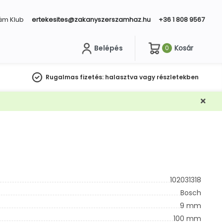
ám Klub
ertekesites@zakanyszerszamhaz.hu
+36 1 808 9567
Belépés
Kosár
0
sés
Rugalmas fizetés:
halasztva vagy részletekben
102031318
Bosch
9 mm
100 mm