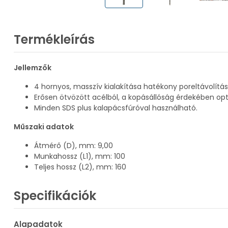
Termékleírás
Jellemzők
4 hornyos, masszív kialakítása hatékony poreltávolítá
Erősen ötvözött acélból, a kopásállóság érdekében opti
Minden SDS plus kalapácsfúróval használható.
Műszaki adatok
Átmérő (D), mm: 9,00
Munkahossz (L1), mm: 100
Teljes hossz (L2), mm: 160
Specifikációk
Alapadatok