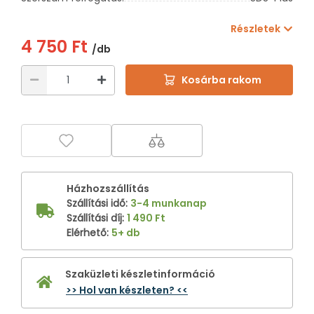
Részletek
4 750 Ft
/db
Kosárba rakom
Házhozszállítás
Szállítási idő
:
3-4 munkanap
Szállítási díj
:
1 490 Ft
Elérhető
:
5+ db
Szaküzleti készletinformáció
>> Hol van készleten? <<