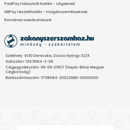
PastPay halasztott fizetés - cégeknek
MilPay részletfizetés - magánszemélyeknek
Romániai webáruházunk
Székhely: 4130 Derecske, Dózsa György 32/A
Adószám: 13478164-2-09
Cégjegyzékszám: 09-09-011517 (Hajdú-Bihar Megyei
Cégbíróság)
Bankszámlaszám: 11738084-20023986-00000000