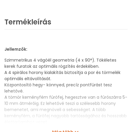
Termékleírás
Jellemzők:
Szimmetrikus 4 vágóél geometria (4 x 90°). Tökéletes
kerek furatok az optimális rögzítés érdekében.
A 4 spirálos horony kialakítás biztosítja a por és törmelék
optimális eltávolítását.
Központosító hegy- könnyed, precíz pontfúrást tesz
lehetővé.
A tömör keményfém fúrófej, hegesztve van a fúrószárra 5-
10 mm átmérőig. Ez lehetővé teszi a szélesebb horony
bemenetet, ami megnöveli a sebességet. A több
keményfém, a fúrófej nagyobb tartósságához és hosszabb
élettartamhoz vezet.
4 zúzópont - hatékonyabb fúrás, intenzívebb zúzó
Még több