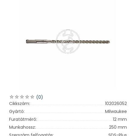
(0)
Cikkszám:
102026052
Gyártó:
Milwaukee
Furatátmérő:
12 mm
Munkahossz:
250 mm
Szerszám felfogatás:
SDS-Plus