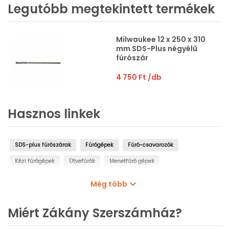
Legutóbb megtekintett termékek
Milwaukee 12 x 250 x 310
mm SDS-Plus négyélű
fúrószár
4 750 Ft
/db
Hasznos linkek
SDS-plus fúrószárak
Fúrógépek
Fúró-csavarozók
Kézi fúrógépek
Ütvefúrók
Menetfúró gépek
Oszlopos fúrógépek
Mágnestalpas fúrógépek
Még több
Sarokfúrók, kanyarfúrók
Gyémántfúrógépek
Miért Zákány Szerszámház?