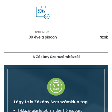
TÖBB MINT...
AZ
30 éve a piacon
Szakér
A Zákány Szerszámházról
Légy te is Zákány Szerszámklub tag
Exkluzív ajánlatok minden hónapban.