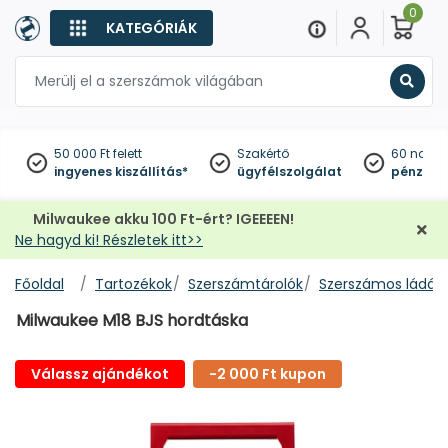
0
KATEGÓRIÁK
Keres
50 000 Ft felett
Szakértő
60 napo
ingyenes kiszállítás*
ügyfélszolgálat
pénzviss
Milwaukee akku 100 Ft-ért? IGEEEEN!
Ne hagyd ki! Részletek itt>>
Főoldal
Tartozékok
Szerszámtárolók
Szerszámos ládák,
Milwaukee M18 BJS hordtáska
Válassz ajándékot
-2 000 Ft kupon