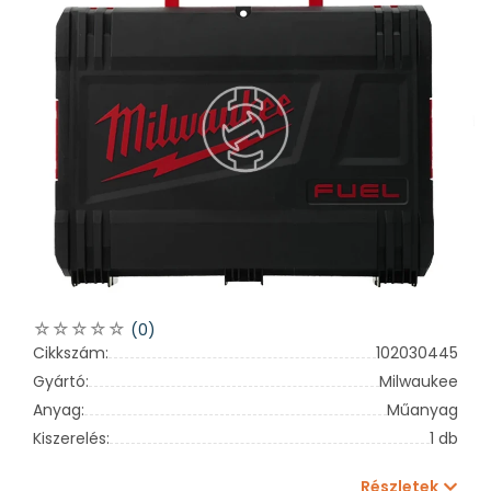
(0)
Cikkszám:
102030445
Gyártó:
Milwaukee
Anyag:
Műanyag
Kiszerelés:
1 db
Részletek