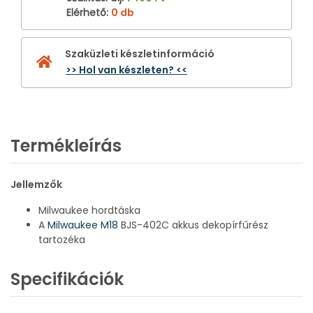
Elérhető
:
0 db
Szaküzleti készletinformáció
>> Hol van készleten? <<
Termékleírás
Jellemzők
Milwaukee hordtáska
A
Milwaukee M18
BJS-402C akkus dekopírfűrész
tartozéka
Specifikációk