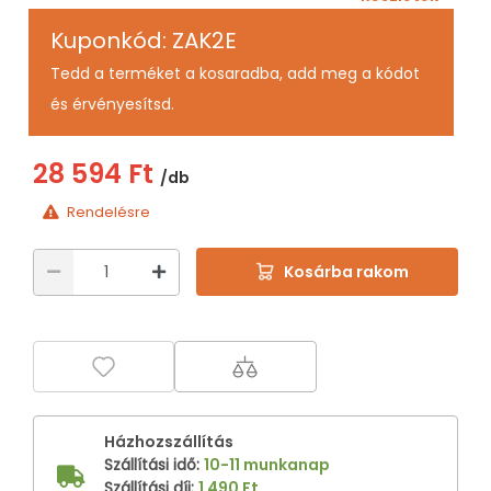
Kuponkód: ZAK2E
Tedd a terméket a kosaradba, add meg a kódot
és érvényesítsd.
28 594 Ft
/db
Rendelésre
Kosárba rakom
Házhozszállítás
Szállítási idő
:
10-11 munkanap
Szállítási díj
:
1 490 Ft