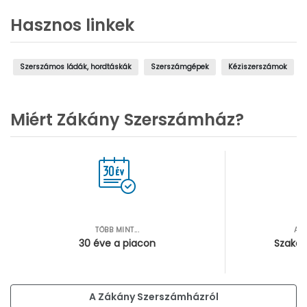
Hasznos linkek
Szerszámos ládák, hordtáskák
Szerszámgépek
Kéziszerszámok
Miért Zákány Szerszámház?
TÖBB MINT...
AZ
30 éve a piacon
Szakér
A Zákány Szerszámházról