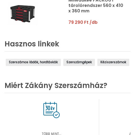
Milwaukee PACKOUT
tárolórendszer 560 x 410
x 360 mm
79 290 Ft
/db
Hasznos linkek
Szerszámos ládák, hordtáskák
Szerszámgépek
Kéziszerszámok
Miért Zákány Szerszámház?
TÖBB MINT...
AZ