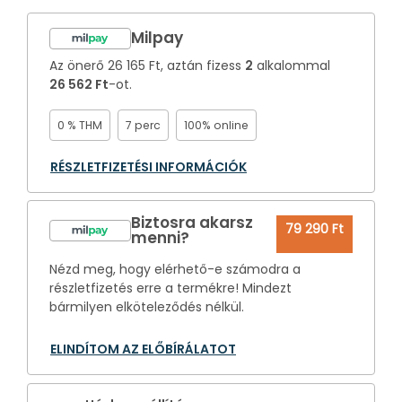
Milpay
Az önerő
26 165 Ft
, aztán fizess
2
alkalommal
26 562 Ft
-ot.
0 % THM
7 perc
100% online
RÉSZLETFIZETÉSI INFORMÁCIÓK
Biztosra akarsz
79 290 Ft
menni?
Nézd meg, hogy elérhető-e számodra a
részletfizetés erre a termékre! Mindezt
bármilyen elköteleződés nélkül.
ELINDÍTOM AZ ELŐBÍRÁLATOT