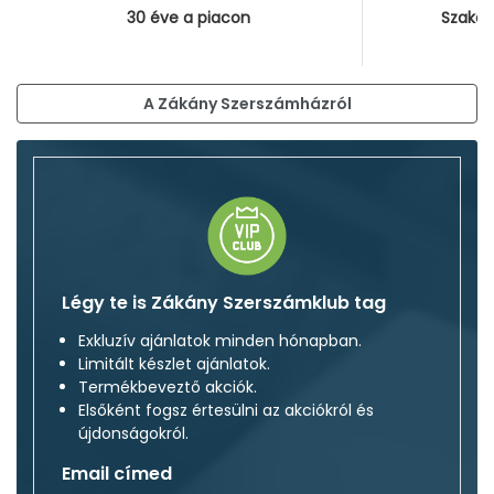
30 éve a piacon
Szakér
A Zákány Szerszámházról
Légy te is Zákány Szerszámklub tag
Exkluzív ajánlatok minden hónapban.
Limitált készlet ajánlatok.
Termékbeveztő akciók.
Elsőként fogsz értesülni az akciókról és
újdonságokról.
Email címed