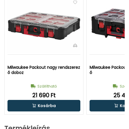
Milwaukee Packout nagy rendszerez
Milwaukee Packout
ő doboz
ő
Szállítható
Száll
21 690 Ft
25 49
Kosárba
Kos
Termékleírás