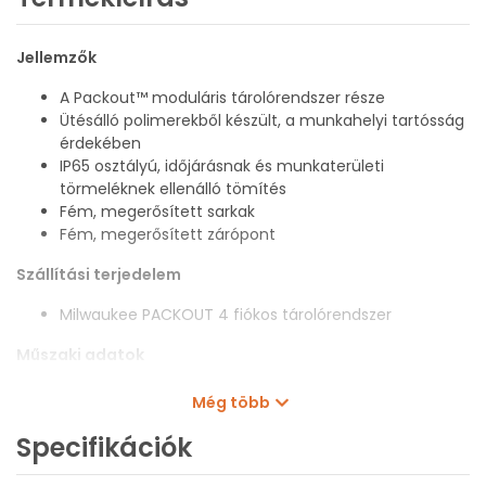
Jellemzők
A Packout™ moduláris tárolórendszer része
Ütésálló polimerekből készült, a munkahelyi tartósság
érdekében
IP65 osztályú, időjárásnak és munkaterületi
törmeléknek ellenálló tömítés
Fém, megerősített sarkak
Fém, megerősített zárópont
Szállítási terjedelem
Milwaukee PACKOUT 4 fiókos tárolórendszer
Műszaki adatok
Anyag: Ütésálló polimer
Még több
Védelmi osztály: IP65
Specifikációk
Hosszúság: 560 mm
Szélesség: 410 mm
Magasság: 360 mm