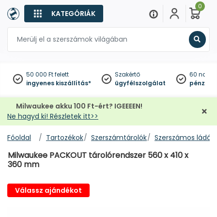
0
KATEGÓRIÁK
Keres
50 000 Ft felett
Szakértő
60 napo
ingyenes kiszállítás*
ügyfélszolgálat
pénzviss
Milwaukee akku 100 Ft-ért? IGEEEEN!
Ne hagyd ki! Részletek itt>>
Főoldal
Tartozékok
Szerszámtárolók
Szerszámos ládák,
Milwaukee PACKOUT tárolórendszer 560 x 410 x
360 mm
Válassz ajándékot