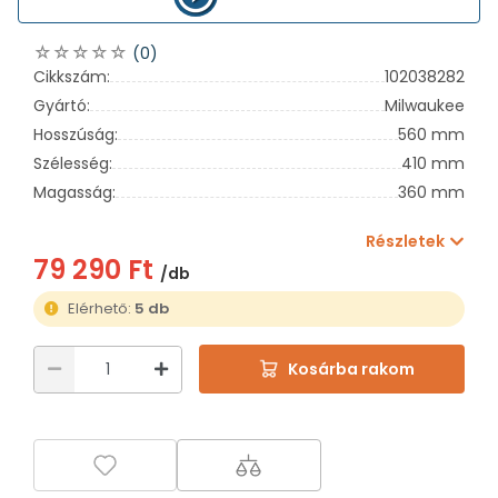
(0)
Cikkszám:
102038282
Gyártó:
Milwaukee
Hosszúság:
560 mm
Szélesség:
410 mm
Magasság:
360 mm
Részletek
79 290 Ft
/db
Elérhető:
5 db
Kosárba rakom