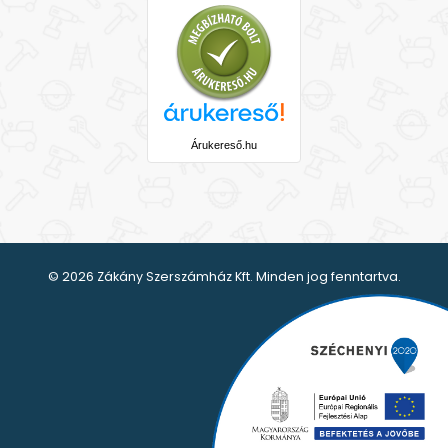
Árukereső.hu
© 2026 Zákány Szerszámház Kft. Minden jog fenntartva.