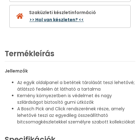
Szaküzleti készletinformáció
>> Hol van készleten? <<
Termékleírás
Jellemzők
Az egyik oldalpanel a betétek tárolását teszi lehetővé;
átlátszó fedelén át látható a tartalma
Kemény környezetben is védelmet és nagy
szilárdságot biztosító gumi ütközők
A Bosch Pick and Click rendszerének része, amely
lehetővé teszi az egyedileg összeállítható
bitcsomagkészletekkel személyre szabott kollekciókat
Specifikációk