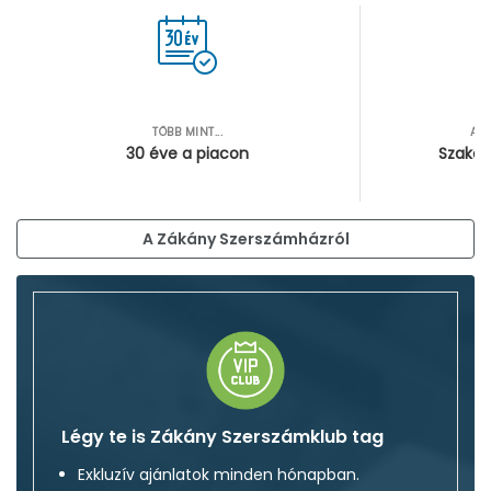
TÖBB MINT...
AZ
30 éve a piacon
Szakér
A Zákány Szerszámházról
Légy te is Zákány Szerszámklub tag
Exkluzív ajánlatok minden hónapban.