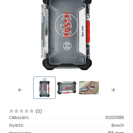
Previous
Next
(0)
Cikkszám:
102031185
Gyártó:
Bosch
Hosszúság:
155 mm