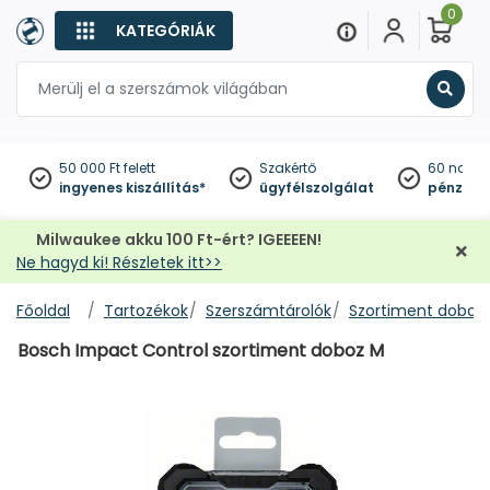
0
KATEGÓRIÁK
Keres
50 000 Ft felett
Szakértő
60 napo
ingyenes kiszállítás*
ügyfélszolgálat
pénzviss
Milwaukee akku 100 Ft-ért? IGEEEEN!
Ne hagyd ki! Részletek itt>>
Főoldal
Tartozékok
Szerszámtárolók
Szortiment doboz
Bosch Impact Control szortiment doboz M