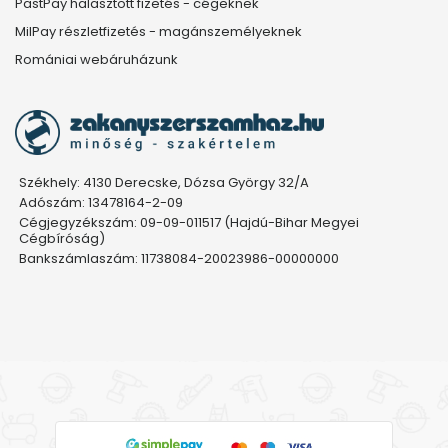
PastPay halasztott fizetés - cégeknek
MilPay részletfizetés - magánszemélyeknek
Romániai webáruházunk
Székhely: 4130 Derecske, Dózsa György 32/A
Adószám: 13478164-2-09
Cégjegyzékszám: 09-09-011517 (Hajdú-Bihar Megyei
Cégbíróság)
Bankszámlaszám: 11738084-20023986-00000000