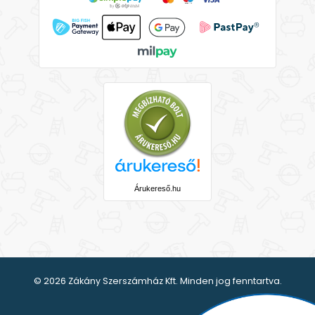
Árukereső.hu
© 2026 Zákány Szerszámház Kft. Minden jog fenntartva.