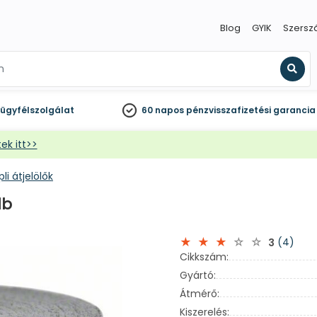
Blog
GYIK
Szersz
Kere
ügyfélszolgálat
60 napos
pénzvisszafizetési garancia
ek itt>>
pli átjelölők
db
(4)
3
Cikkszám:
Gyártó:
Átmérő:
Kiszerelés: