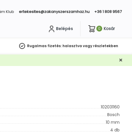
ám Klub
ertekesites@zakanyszerszamhaz.hu
+36 1 808 9567
Belépés
Kosár
0
sés
Rugalmas fizetés:
halasztva vagy részletekben
102031160
Bosch
10 mm
4 db