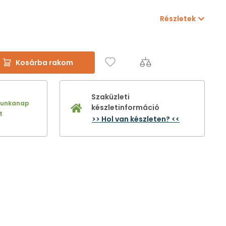
Részletek
Kosárba rakom
Szaküzleti
munkanap
készletinformáció
t
>> Hol van készleten? <<