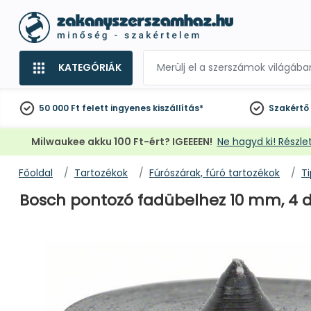
KATEGÓRIÁK
50 000 Ft felett
ingyenes kiszállítás*
Szakértő
Milwaukee akku 100 Ft-ért? IGEEEEN!
Ne hagyd ki! Részlet
Főoldal
Tartozékok
Fúrószárak, fúró tartozékok
Ti
Bosch pontozó fadübelhez 10 mm, 4 