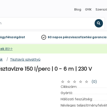
Blog
GYIK
Szersz
Kere
ügyfélszolgálat
60 napos
pénzvisszafizetési garancia
ek itt>>
úk
Tisztavíz szivattyú
ztavízre 150 l/perc | 0 - 6 m | 230 V
(0)
Cikkszám:
Gyártó:
Hálózati feszültség:
Névleges teljesítményfelvét