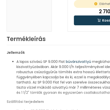
Elérhe
2 710
Kos
Termékleírás
Jellemzők
A lapos szívású SP 9.000 Flat
búvárszivattyú
megbízhat
kiszivattyúzásában. Akár 9.000 l/h teljesítményével i
robusztus csúszógyűrűs tömítés extra hosszú élettartamú
függvényében kapcsolja be és ki, ezzel is megakadály
tartható. Az SP 9.000 Flat fel van szerelve összecsuk
tiszta vízzel működő szivattyú már 7 milliméteres vízsz
és 1 1/2" tömlők gyorsan és egyszerűen csatlakoztath
Szállítási terjedelem