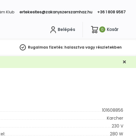
ám Klub
ertekesites@zakanyszerszamhaz.hu
+36 1 808 9567
Belépés
Kosár
0
sés
Rugalmas fizetés:
halasztva vagy részletekben
101608856
Karcher
230 V
el:
280 W