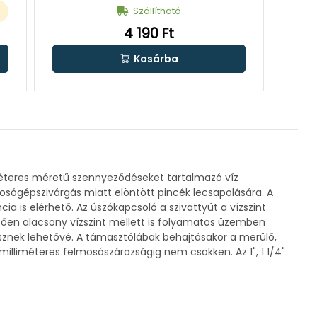
Szállítható
4 190 Ft
Kosárba
méteres méretű szennyeződéseket tartalmazó víz
mosógépszivárgás miatt elöntött pincék lecsapolására. A
ia is elérhető. Az úszókapcsoló a szivattyút a vízszint
etően alacsony vízszint mellett is folyamatos üzemben
esznek lehetővé. A támasztólábak behajtásakor a merülő,
 milliméteres felmosószárazságig nem csökken. Az 1", 1 1/4"