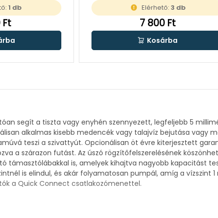
tő:
1 db
Elérhető:
3 db
 Ft
7 800 Ft
árba
Kosárba
óan segít a tiszta vagy enyhén szennyezett, legfeljebb 5 milli
deálisan alkalmas kisebb medencék vagy talajvíz bejutása vagy 
vá teszi a szivattyút. Opcionálisan öt évre kiterjesztett garanc
ozva a szárazon futást. Az úszó rögzítőfelszerelésének köszönh
ható támasztólábakkal is, amelyek kihajtva nagyobb kapacitást t
intnél is elindul, és akár folyamatosan pumpál, amíg a vízszint 1
atók a Quick Connect csatlakozómenettel.