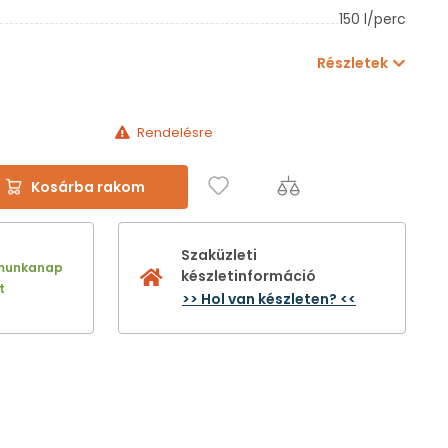
150 l/perc
Részletek
Rendelésre
Kosárba rakom
Szaküzleti
 munkanap
készletinformáció
t
>> Hol van készleten? <<