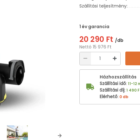
Szállítási teljesítmény:
1 év garancia
20 290 Ft
/db
Nettó 15 976 Ft
Házhozszállítás
Szállítási idő
:
11-12
Szállítási díj
:
1 490 F
Elérhető
:
0 db
Next