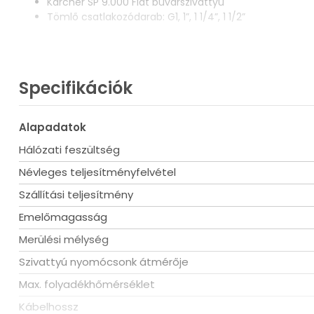
Karcher SP 9.000 Flat búvárszivattyú
Tömlő csatlakozódarab: G1, 1”, 1 1/4”, 1 1/2”
Alkalmazási területek
A házban és a pincében előforduló vízkárokhoz (mosóg
Specifikációk
A medence vizének kiszivattyúzásához
Műszaki adatok
Alapadatok
Motorteljesítmény max. (W): 280
Hálózati feszültség
Vízszállítás max. (l / h): < 9000
Szállítási hőmérséklet (°C): max. 35
Névleges teljesítményfelvétel
Szállítási magasság (m): 6
Szállítási teljesítmény
Nyomás (bar): max. 0,6
Laposan szívás (-ig) (mm): 1
Emelőmagasság
Szemcsenagyság (mm): max. 5
Bemerülési mélység (m): max. 7
Merülési mélység
Min. maradék víz, manuális (mm): 1
Szivattyú nyomócsonk átmérője
Megmaradó víz magassága (mm): 1
Csatlakozómenet: G1 1/2
Max. folyadékhőmérséklet
Nyomóoldali menetméret: G1 1/2 belső átmérő
Kábelhossz
Tápkábel (m): 10