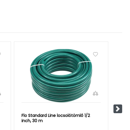
Követ
Flo Standard Line locsolótömlő 1/2
Flo S
inch, 30 m
inch,