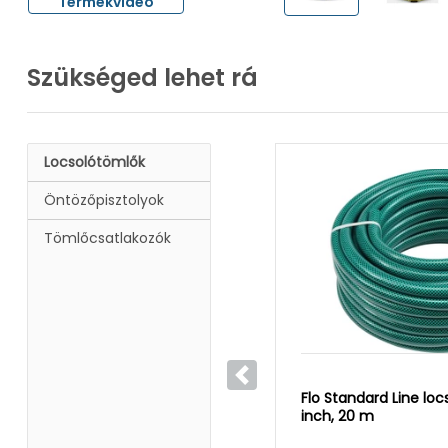
Termékvideó
Szükséged lehet rá
Locsolótömlők
Öntözőpisztolyok
Tömlőcsatlakozók
Előző
Flo Standard Line loc
inch, 20 m