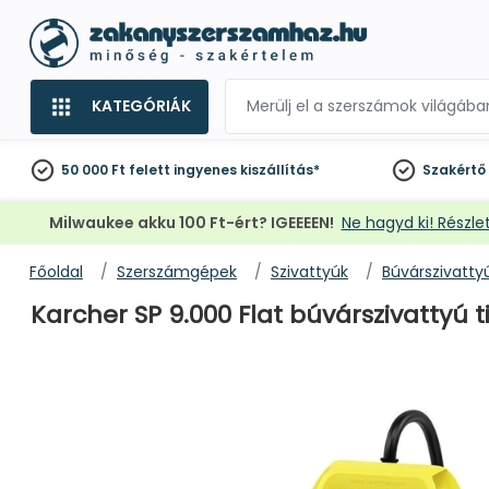
KATEGÓRIÁK
50 000 Ft felett
ingyenes kiszállítás*
Szakértő
Milwaukee akku 100 Ft-ért? IGEEEEN!
Ne hagyd ki! Részlet
Főoldal
Szerszámgépek
Szivattyúk
Búvárszivatty
Karcher SP 9.000 Flat búvárszivattyú tis