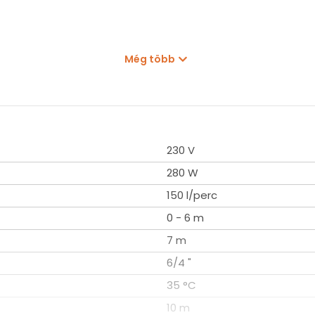
Még több
ép szivárgás vagy talajvíz esetén)
230 V
280 W
150 l/perc
0 - 6 m
7 m
6/4 "
35 °C
10 m