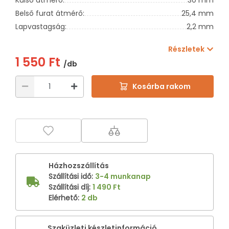
Belső furat átmérő:
25,4 mm
Lapvastagság:
2,2 mm
Részletek
1 550 Ft
/db
Kosárba rakom
Házhozszállítás
Szállítási idő
:
3-4 munkanap
Szállítási díj
:
1 490 Ft
Elérhető
:
2 db
Szaküzleti készletinformáció