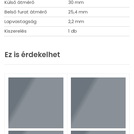
Külső átmérő
30 mm
Belső furat átmérő
25,4 mm
Lapvastagság
2,2 mm
Kiszerelés
1 db
Ez is érdekelhet