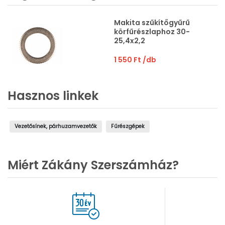
Makita szűkítőgyűrű
körfűrészlaphoz 30-
25,4x2,2
1 550 Ft
/db
Hasznos linkek
Vezetősínek, párhuzamvezetők
Fűrészgépek
Miért Zákány Szerszámház?