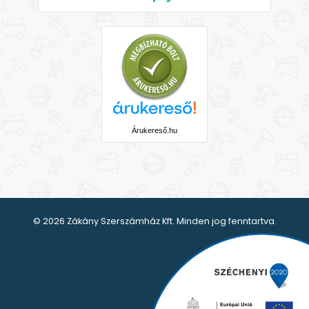
Árukereső.hu
© 2026 Zákány Szerszámház Kft. Minden jog fenntartva.