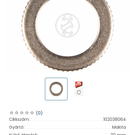
(0)
Cikkszám:
102038064
Gyártó:
Makita
Külső átmérő:
30 mm