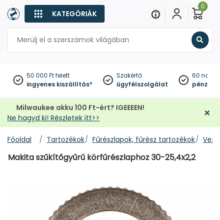
0
KATEGÓRIÁK
Keres
50 000 Ft felett
Szakértő
60 napo
ingyenes kiszállítás*
ügyfélszolgálat
pénzviss
Milwaukee akku 100 Ft-ért? IGEEEEN!
Ne hagyd ki! Részletek itt>>
Főoldal
Tartozékok
Fűrészlapok, fűrész tartozékok
Veze
Makita szűkítőgyűrű körfűrészlaphoz 30-25,4x2,2