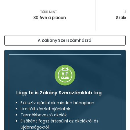
TÖBB MINT...
AZ
30 éve a piacon
Szakér
A Zákány Szerszámházról
Légy te is Zákány Szerszámklub tag
Exkluzív ajánlatok minden hónapban.
Limitált készlet ajánlatok.
Termékbeveztő akciók.
Elsőként fogsz értesülni az akciókról és
újdonságokról.