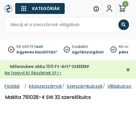
0
KATEGÓRIÁK
Keres
50 000 Ft felett
Szakértő
60 napo
ingyenes kiszállítás*
ügyfélszolgálat
pénzviss
Milwaukee akku 100 Ft-ért? IGEEEEN!
Ne hagyd ki! Részletek itt>>
Főoldal
Kéziszerszámok
Szerszámkulcsok
Villáskulcsok
Makita 781028-4 SW 32 szerelőkulcs