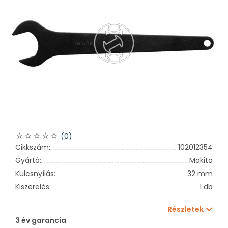
(0)
Cikkszám:
102012354
Gyártó:
Makita
Kulcsnyílás:
32 mm
Kiszerelés:
1 db
Részletek
3 év garancia