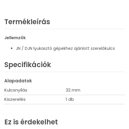
Termékleírás
Jellemzők
JN / DJN lyukasztó gépekhez ajánlott szerelőkulcs
Specifikációk
Alapadatok
Kulcsnyílás
32 mm
Kiszerelés
1 db
Ez is érdekelhet