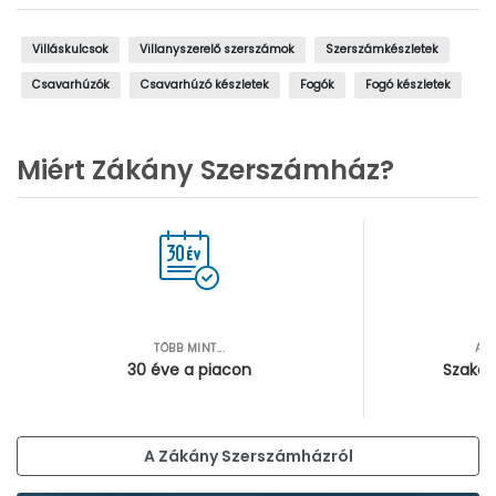
Villáskulcsok
Villanyszerelő szerszámok
Szerszámkészletek
Csavarhúzók
Csavarhúzó készletek
Fogók
Fogó készletek
Miért Zákány Szerszámház?
TÖBB MINT...
AZ
30 éve a piacon
Szakér
A Zákány Szerszámházról