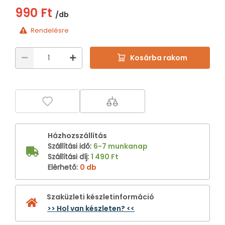
990 Ft
/db
Rendelésre
Kosárba rakom
Házhozszállítás
Szállítási idő
:
6-7 munkanap
Szállítási díj
:
1 490 Ft
Elérhető
:
0 db
Szaküzleti készletinformáció
>> Hol van készleten? <<