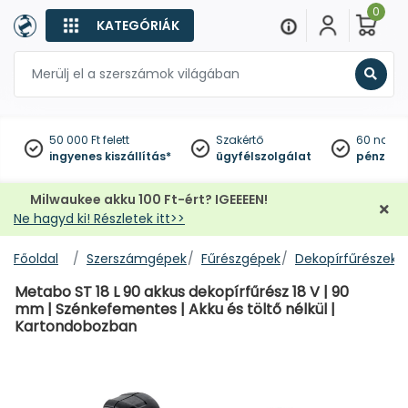
0
KATEGÓRIÁK
Keres
50 000 Ft felett
Szakértő
60 napo
ingyenes kiszállítás*
ügyfélszolgálat
pénzviss
Milwaukee akku 100 Ft-ért? IGEEEEN!
Ne hagyd ki! Részletek itt>>
Főoldal
Szerszámgépek
Fűrészgépek
Dekopírfűrészek
Metabo ST 18 L 90 akkus dekopírfűrész 18 V | 90
mm | Szénkefementes | Akku és töltő nélkül |
Kartondobozban