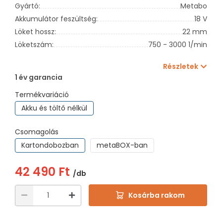
Gyártó:
Metabo
Akkumulátor feszültség:
18 V
Löket hossz:
22 mm
Löketszám:
750 - 3000 1/min
Részletek
1 év garancia
Termékvariáció
Akku és töltő nélkül
Csomagolás
Kartondobozban
metaBOX-ban
42 490 Ft
/db
Kosárba rakom