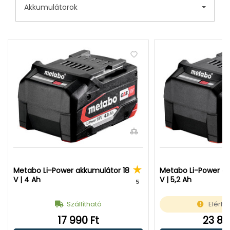
Akkumulátorok
Metabo Li-Power akkumulátor 18
Metabo Li-Power ak
V | 4 Ah
V | 5,2 Ah
5
Szállítható
Elérhe
17 990 Ft
23 89