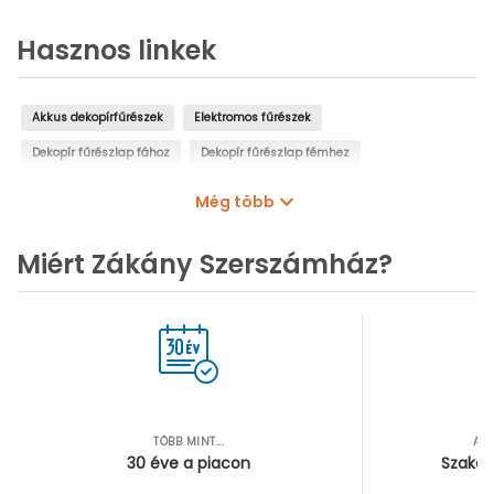
Hasznos linkek
Akkus dekopírfűrészek
Elektromos fűrészek
Dekopír fűrészlap fához
Dekopír fűrészlap fémhez
Dekopír fűrészlap szendvicspanelhez
Még több
Dekopír fűrészlap alumíniumhoz
Miért Zákány Szerszámház?
Dekopír fűrészlap műanyaghoz, fához, fémhez
Dekopír fűrészlap gumihoz, bőrhöz, kartonhoz
Dekopír fűrészlap készletek
Dekopírfűrész kiegészítők
TÖBB MINT...
AZ
30 éve a piacon
Szakér