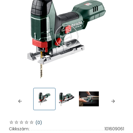
Previous
Next
(0)
Cikkszám:
101609061