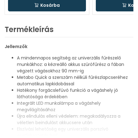
Kosárba
Kos
Termékleírás
Jellemzők
A mindennapos segítség az univerzális fűrészelő
munkákhoz: a kézreálló akkus szúrófűrész a fában
végzett vágásokhoz 90 mm-ig
Metabo Quick a szerszám nélküli fűrészlapcseréhez
automatikus lapkidobással
Hatékony forgácslefúvó funkció a vágáshely jó
láthatósága érdekében
Integrált LED munkalámpa a vágáshely
megvilágításához
Újra elindulás elleni védelem: megakadályozza a
véletlen beindulást akkucsere után
Elszívási lehetőség egy univerzális porszívó
csatlakoztatásával