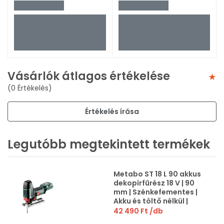
Vásárlók átlagos értékelése
(0 Értékelés)
Értékelés írása
Legutóbb megtekintett termékek
Metabo ST 18 L 90 akkus
dekopírfűrész 18 V | 90
mm | Szénkefementes |
Akku és töltő nélkül |
Kartondobozban
42 490 Ft
/db