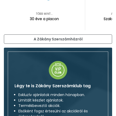
TÖBB MINT...
AZ
30 éve a piacon
Szakér
A Zákány Szerszámházról
Légy te is Zákány Szerszámklub tag
Exkluzív ajánlatok minden hónapban.
Limitált készlet ajánlatok.
Termékbeveztő akciók.
Elsőként fogsz értesülni az akciókról és