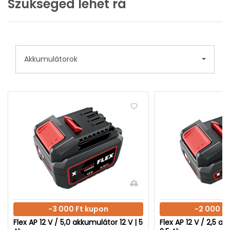
Szükséged lehet rá
Akkumulátorok
-3 000 Ft kupon
-2 000 F
Flex AP 12 V / 5,0 akkumulátor 12 V | 5
Flex AP 12 V / 2,5 ak