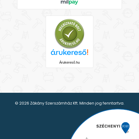
Árukereső.hu
© 2026 Zákány Szerszámház Kft. Minden jog fenntartva.