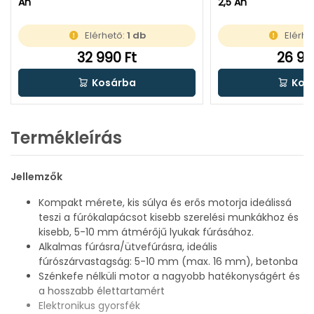
Ah
2,5 Ah
Elérhető:
1 db
Elérhe
32 990 Ft
26 99
Kosárba
Kos
Termékleírás
Jellemzők
Kompakt mérete, kis súlya és erős motorja ideálissá
teszi a fúrókalapácsot kisebb szerelési munkákhoz és
kisebb, 5-10 mm átmérőjű lyukak fúrásához.
Alkalmas fúrásra/ütvefúrásra, ideális
fúrószárvastagság: 5-10 mm (max. 16 mm), betonba
Szénkefe nélküli motor a nagyobb hatékonyságért és
a hosszabb élettartamért
Elektronikus gyorsfék