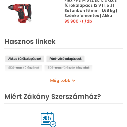
Flex FHE 1-16 12 EC C akkus
fúrókalapács 12 V | 1,5 J |
Betonban 16 mm | 1,68 kg |
Szénkefementes | Akku
és töltő nélkül | L-Boxx-
99 900 Ft
/db
ban
Hasznos linkek
Akkus fúrókalapácsok
Fúró-vésőkalapácsok
SDS-max fúrószárak
SDS-max fúrószár készletek
Lapos vésőszárak
SDS-max dobozfúrók
Akkumulátorok
Még több
Akkumulátor töltő szerszámgépekhez
Akkumulátor és töltő szettek
Miért Zákány Szerszámház?