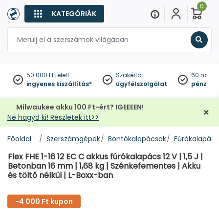
0
KATEGÓRIÁK
Keres
50 000 Ft felett
Szakértő
60 napo
ingyenes kiszállítás*
ügyfélszolgálat
pénzviss
Milwaukee akku 100 Ft-ért? IGEEEEN!
Ne hagyd ki! Részletek itt>>
Főoldal
Szerszámgépek
Bontókalapácsok
Fúrókalapác
Flex FHE 1-16 12 EC C akkus fúrókalapács 12 V | 1,5 J |
Betonban 16 mm | 1,68 kg | Szénkefementes | Akku
és töltő nélkül | L-Boxx-ban
-4 000 Ft kupon