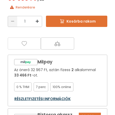
Rendelésre
Kosárba rakom
Milpay
Az önerő
32 967 Ft
, aztán fizess
2
alkalommal
33 466 Ft
-ot.
0 % THM
7 perc
100% online
RÉSZLETFIZETÉSI INFORMÁCIÓK
Biztosra akarsz