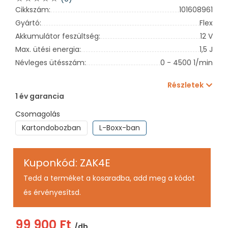
Cikkszám:
101608961
Gyártó:
Flex
Akkumulátor feszültség:
12 V
Max. ütési energia:
1,5 J
Névleges ütésszám:
0 - 4500 1/min
Részletek
1 év garancia
Csomagolás
Kartondobozban
L-Boxx-ban
Kuponkód: ZAK4E
Tedd a terméket a kosaradba, add meg a kódot
és érvényesítsd.
99 900 Ft
/db