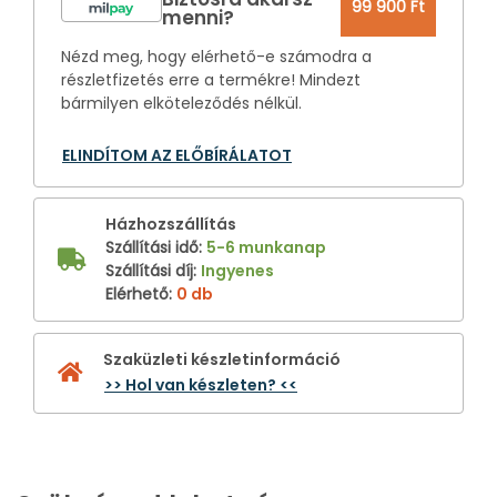
99 900 Ft
menni?
Nézd meg, hogy elérhető-e számodra a
részletfizetés erre a termékre! Mindezt
bármilyen elköteleződés nélkül.
ELINDÍTOM AZ ELŐBÍRÁLATOT
Házhozszállítás
Szállítási idő
:
5-6 munkanap
Szállítási díj
:
Ingyenes
Elérhető
:
0 db
Szaküzleti készletinformáció
>> Hol van készleten? <<