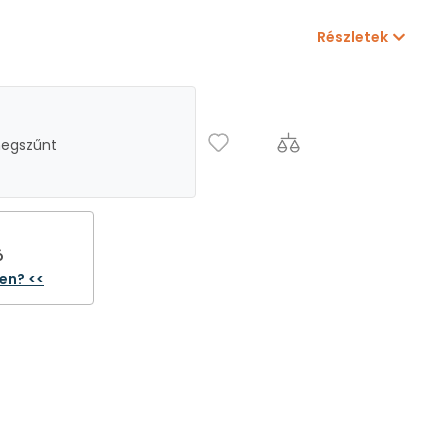
Részletek
megszűnt
ó
ten? <<