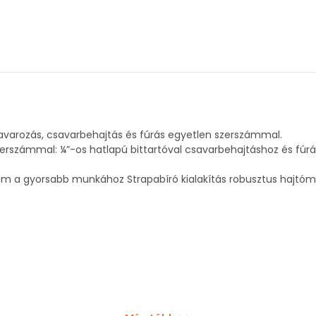
savarozás, csavarbehajtás és fúrás egyetlen szerszámmal.
zerszámmal: ¼”-os hatlapú bittartóval csavarbehajtáshoz és fú
 a gyorsabb munkához Strapabíró kialakítás robusztus hajtómű
zögű