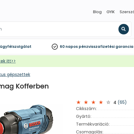
Blog
GYIK
Szersz
Kere
ügyfélszolgálat
60 napos
pénzvisszafizetési garancia
ek itt>>
kus gépszettek
omag Kofferben
(65)
4
Cikkszám:
Gyártó:
Termékvariáció:
Csomagolás: