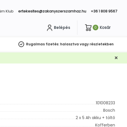
ám Klub
ertekesites@zakanyszerszamhaz.hu
+36 1 808 9567
Belépés
Kosár
0
sés
Rugalmas fizetés:
halasztva vagy részletekben
101008233
Bosch
2 x 5 Ah akku + töltő
Kofferben