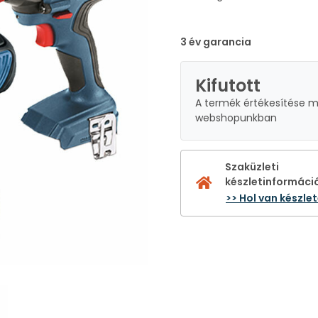
3 év garancia
Kifutott
A termék értékesítése 
webshopunkban
Szaküzleti
készletinformáci
>> Hol van készle