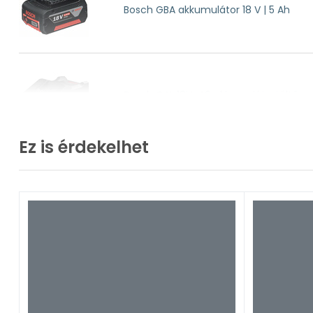
Bosch GBA akkumulátor 18 V | 5 Ah
Maximális furatátmérő, fa: 35 mm
Max. furatátmérő, acél: 13 mm
Csavarátmérő, max: 10 mm
Bosch GAL 18V-40 akkumulátortöltő sz
Ez is érdekelhet
Bosch GDX 180 LI akkus ütvecsavarozó 18 
Kartondobozban
Bosch hordtáska