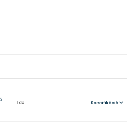
ő
1 db
Specifikáció