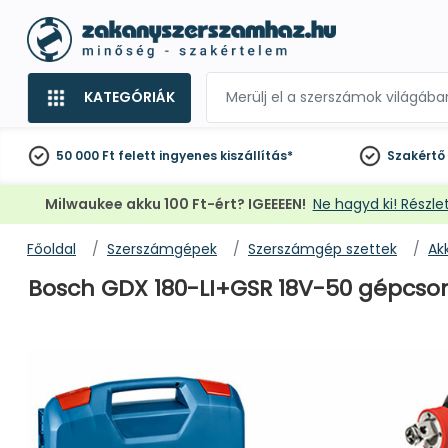
KATEGÓRIÁK
50 000 Ft felett
ingyenes kiszállítás*
Szakértő
Milwaukee akku 100 Ft-ért? IGEEEEN!
Ne hagyd ki! Részlet
Főoldal
Szerszámgépek
Szerszámgép szettek
Ak
Bosch GDX 180-LI+GSR 18V-50 gépcs