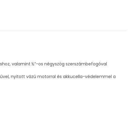
ráshoz, valamint ½”-os négyszög szerszámbefogóval
vel, nyitott vázú motorral és akkucella-védelemmel a