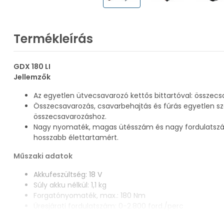
Termékleírás
GDX 180 LI
Jellemzők
Az egyetlen ütvecsavarozó kettős bittartóval: összec
Összecsavarozás, csavarbehajtás és fúrás egyetlen s
összecsavarozáshoz.
Nagy nyomaték, magas ütésszám és nagy fordulatszám
hosszabb élettartamért.
Műszaki adatok
Akkufeszültség: 18 V
Súly akku nélkül: 1,1 kg
Forgatónyomaték, max.: 180 Nm
Üresjárati fordulatszám: 0-2.800 ford./perc
Szerszámtartó: 1/4'' univerzális hatlapú, 1/2''-os négys