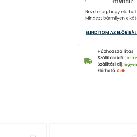
menni?
Nézd meg, hogy elérhető
Mindezt bármilyen elköt
ELINDÍTOM AZ ELŐBÍRÁ
Házhozszállítás
Szállítási idő
:
10-11
Szállítási díj
:
Ingye
Elérhető
:
0 db