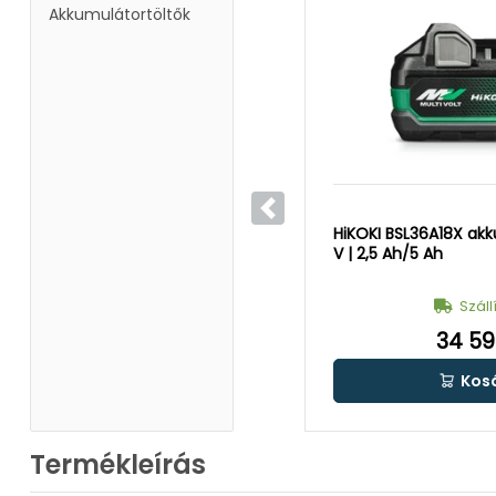
Akkumulátortöltők
Előző
HiKOKI BSL36A18X akk
V | 2,5 Ah/5 Ah
Száll
34 59
Kos
Termékleírás