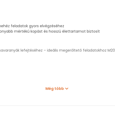
ehéz feladatok gyors elvégzéséhez
sonyabb mértékű kopást és hosszú élettartamot biztosít
savaranyák lefejtéséhez – ideális megerőltető feladatokhoz M2
Még több