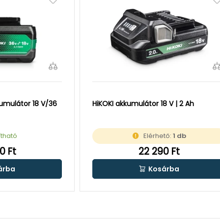
umulátor 18 V/36
HiKOKI akkumulátor 18 V | 2 Ah
ítható
Elérhető:
1 db
0 Ft
22 290 Ft
árba
Kosárba