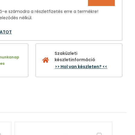
-e számodra a részletfizetés erre a termékre!
eleződés nélkül.
LATOT
Szaküzleti
 munkanap
készletinformáció
nes
>> Hol van készleten? <<