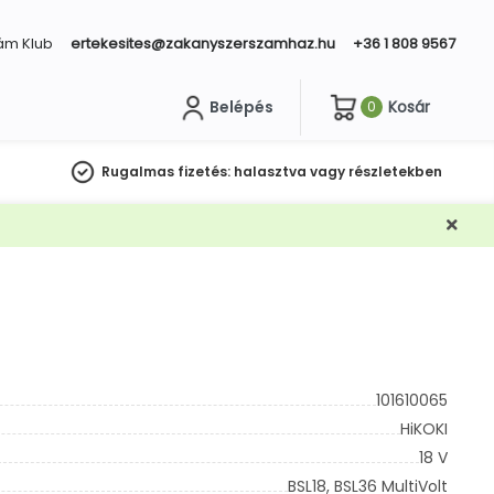
ám Klub
ertekesites@zakanyszerszamhaz.hu
+36 1 808 9567
Belépés
Kosár
0
sés
Rugalmas fizetés:
halasztva vagy részletekben
101610065
HiKOKI
18 V
BSL18,
BSL36 MultiVolt