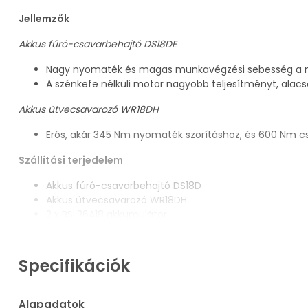
Jellemzők
Akkus fúró-csavarbehajtó DS18DE
Nagy nyomaték és magas munkavégzési sebesség a n
A szénkefe nélküli motor nagyobb teljesítményt, alac
Akkus ütvecsavarozó WR18DH
Erős, akár 345 Nm nyomaték szorításhoz, és 600 Nm c
Szállítási terjedelem
Akkus fúró-csavarbehajtó DS18D
Akkus ütvecsavarozó WR18DH
2 x BSL36A18 akkumulátor
UC18YSL3 akkumulátor töltő
Műszaki adatok
Specifikációk
Akkus fúró-csavarbehajtó DS18DE
Alapadatok
Fúrótokmány befogási tartomány: 1,5 - 13 mm