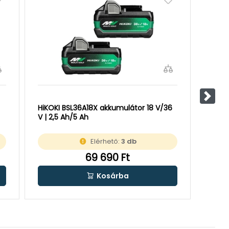
Követ
HiKOKI BSL36A18X akkumulátor 18 V/36
HiKOK
V | 2,5 Ah/5 Ah
V | 4
Elérhető:
3 db
69 690 Ft
Kosárba