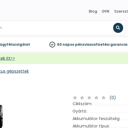
Blog
GYIK
Szersz
Kere
ügyfélszolgálat
60 napos
pénzvisszafizetési garancia
ek itt>>
kus gépszettek
(0)
Cikkszám:
Gyártó:
Akkumulátor feszültség:
Akkumulátor típus: