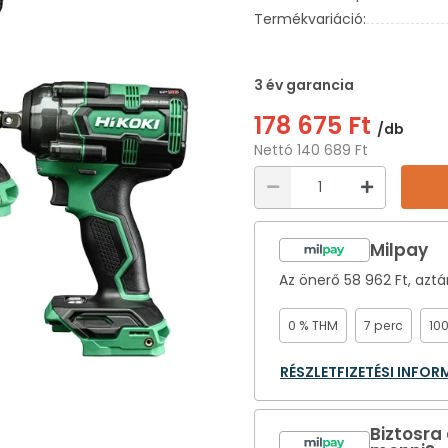
Termékvariáció:
3 év garancia
178 675 Ft
/db
Nettó 140 689 Ft
Milpay
Az önerő
58 962 Ft
, azt
0 % THM
7 perc
10
RÉSZLETFIZETÉSI INFO
Biztosra