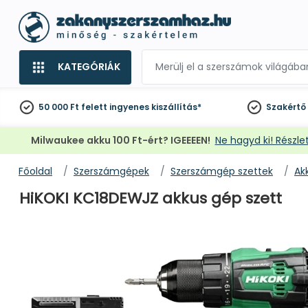
KATEGÓRIÁK
50 000 Ft felett
ingyenes kiszállítás*
Szakértő
Milwaukee akku 100 Ft-ért? IGEEEEN!
Ne hagyd ki! Részlet
Főoldal
Szerszámgépek
Szerszámgép szettek
Ak
HiKOKI KC18DEWJZ akkus gép szett