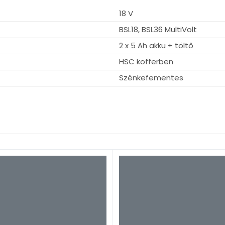
n
18 V
BSL18, BSL36 MultiVolt
2 x 5 Ah akku + töltő
HSC kofferben
Szénkefementes