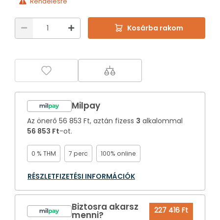
Rendelésre
Kosárba rakom
Milpay
Az önerő
56 853 Ft
, aztán fizess
3
alkalommal
56 853 Ft
-ot.
0 % THM
7 perc
100% online
RÉSZLETFIZETÉSI INFORMÁCIÓK
Biztosra akarsz
227 416 Ft
menni?