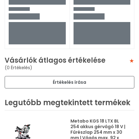
Vásárlók átlagos értékelése
(0 Értékelés)
Értékelés írása
Legutóbb megtekintett termékek
Metabo KGS 18 LTX BL
254 akkus gérvágó 18 V |
Fűrészlap 254 mm x 30
mm | Vágás max. 92 x