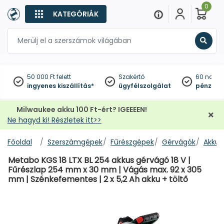
0
KATEGÓRIÁK
Keres
50 000 Ft felett
Szakértő
60 napo
ingyenes kiszállítás*
ügyfélszolgálat
pénzviss
Milwaukee akku 100 Ft-ért? IGEEEEN!
Ne hagyd ki! Részletek itt>>
Főoldal
Szerszámgépek
Fűrészgépek
Gérvágók
Akkus
Metabo KGS 18 LTX BL 254 akkus gérvágó 18 V |
Fűrészlap 254 mm x 30 mm | Vágás max. 92 x 305
mm | Szénkefementes | 2 x 5,2 Ah akku + töltő