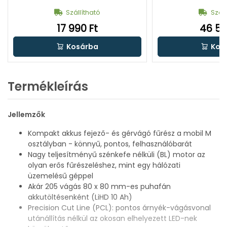
Szállítható
Száll
17 990 Ft
46 59
Kosárba
Kos
Termékleírás
Jellemzők
Kompakt akkus fejező- és gérvágó fűrész a mobil M
osztályban - könnyű, pontos, felhasználóbarát
Nagy teljesítményű szénkefe nélküli (BL) motor az
olyan erős fűrészeléshez, mint egy hálózati
üzemelésű géppel
Akár 205 vágás 80 x 80 mm-es puhafán
akkutöltésenként (LiHD 10 Ah)
Precision Cut Line (PCL): pontos árnyék-vágásvonal
utánállítás nélkül az okosan elhelyezett LED-nek