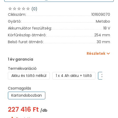
(0)
Cikkszám:
101609070
Gyártó:
Metabo
Akkumulátor feszültség:
18 V
Körfűrészlap átmérő:
254 mm
Belső furat átmérő:
30 mm
Részletek
1 év garancia
Termékvariáció
Akku és töltő nélkül
1 x 4 Ah akku + töltő
2 x 5,2 A
Csomagolás
Kartondobozban
227 416 Ft
/db