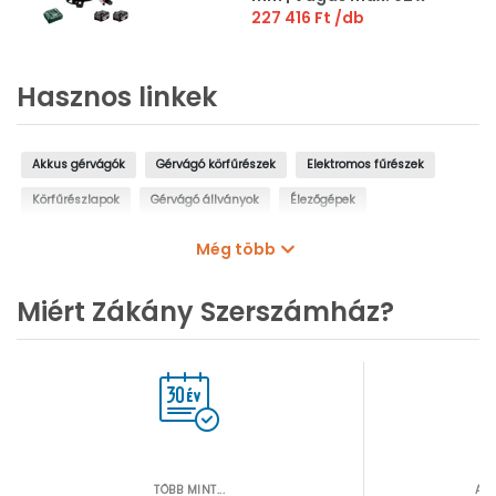
305 mm |
227 416 Ft
/db
Szénkefementes | 2 x 5,2
Ah akku + töltő
Hasznos linkek
Akkus gérvágók
Gérvágó körfűrészek
Elektromos fűrészek
Körfűrészlapok
Gérvágó állványok
Élezőgépek
Akkumulátorok
Akkumulátor töltő szerszámgépekhez
Még több
Akkumulátor és töltő szettek
Akkumulátor adapterek
Miért Zákány Szerszámház?
TÖBB MINT...
AZ