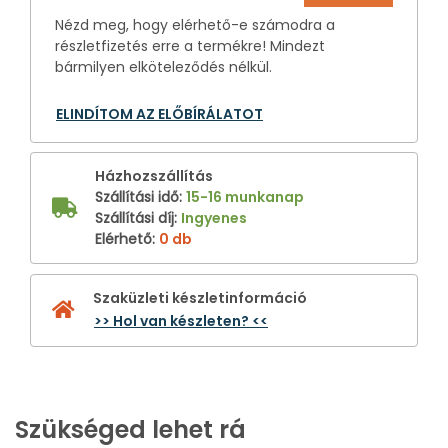
Nézd meg, hogy elérhető-e számodra a
részletfizetés erre a termékre! Mindezt
bármilyen elköteleződés nélkül.
ELINDÍTOM AZ ELŐBÍRÁLATOT
Házhozszállítás
Szállítási idő
:
15-16 munkanap
Szállítási díj
:
Ingyenes
Elérhető
:
0 db
Szaküzleti készletinformáció
>> Hol van készleten? <<
Szükséged lehet rá