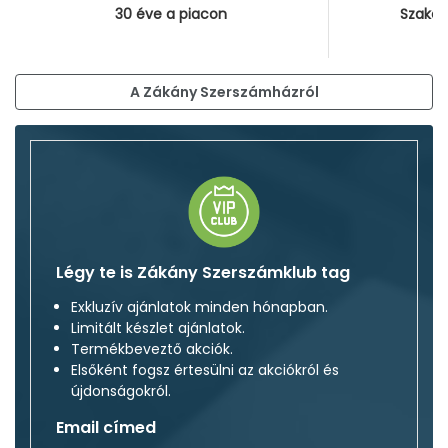
30 éve a piacon
Szakér
A Zákány Szerszámházról
Légy te is Zákány Szerszámklub tag
Exkluzív ajánlatok minden hónapban.
Limitált készlet ajánlatok.
Termékbeveztő akciók.
Elsőként fogsz értesülni az akciókról és
újdonságokról.
Email címed