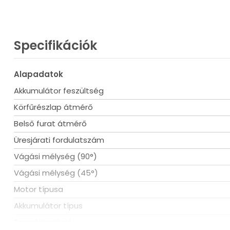
Műszaki adatok
Akkumulátor feszültség: 18 V
Specifikációk
Körfűrészlap átmérő: 140 mm
Belső furat átmérő: 20 mm
Üresjárati fordulatszám: 5800-6300 ford./perc
Alapadatok
Vágási mélység 90°: 51 mm
Vágási mélység 45°: 35 mm
Akkumulátor feszültség
Körfűrészlap átmérő
Belső furat átmérő
Üresjárati fordulatszám
Vágási mélység (90°)
Vágási mélység (45°)
Motor típusa
Akkumulátor típus
Termékvariáció