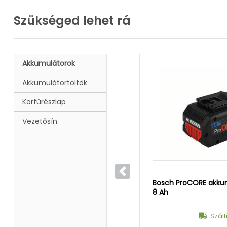
Szükséged lehet rá
Akkumulátorok
Akkumulátortöltők
Körfűrészlap
Vezetősín
Előző
Bosch ProCORE akkum
8 Ah
Száll