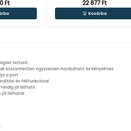
0 Ft
22 877 Ft
árba
Kosárba
vágást biztosít
únak köszönhetően egyszerűen hordozható és kényelmes
tja a port
indítási és fékfunkcióval
indig jól látható
jól láthatók
z