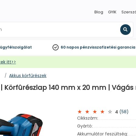
Blog
GYIK
Szersz
Kere
ügyfélszolgálat
60 napos
pénzvisszafizetési garancia
ek itt>>
Akkus körfűrészek
V | Körfûrészlap 140 mm x 20 mm | Vágás
(58)
4
Cikkszám:
Gyártó:
Akkumulátor feszültség: