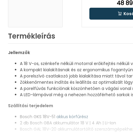
48 89
Kos
Termékleírás
Jellemzők
A 18 V-os, szénkefe nélküli motorral erőkifejtés nélküli 
A kompakt kialakításnak és az ergonomikus foganty
A porelszívó csatlakozó jobb kialakítása miatt távol tar
Zökkenőmentes indítás és leállítás az optimalizált lágy
A porelfúvás funkciónak köszönhetően a vágási vonal m
A LED-lámpával még a nehezen hozzáférhető sarkok is 
Szállítási terjedelem
Bosch GKS 18V-51
akkus körfűrész
2 db Bosch GBA akkumulátor 18 V | 4 Ah | Li-Ion
Bosch GAL 18V-20 akkumulátortöltő szerszámgépekhe