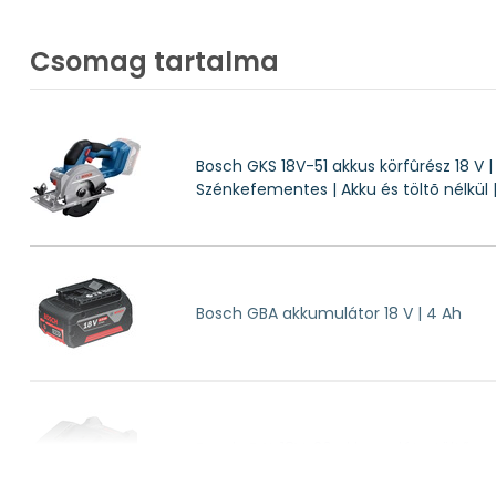
Csomagolás
Súly
Csomag tartalma
Körfűrész típus
Bosch GKS 18V-51 akkus körfûrész 18 V
Szénkefementes | Akku és töltõ nélkül
Bosch GBA akkumulátor 18 V | 4 Ah
Bosch GAL 18V-20 akkumulátortöltő s