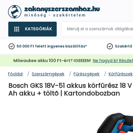
KATEGÓRIÁK
50 000 Ft felett
ingyenes kiszállítás*
Szakértő
Milwaukee akku 100 Ft-ért? IGEEEEN!
Ne hagyd ki! Részlet
Főoldal
Szerszámgépek
Fűrészgépek
Körfűrészek
Bosch GKS 18V-51 akkus körfûrész 18 
Ah akku + töltõ | Kartondobozban