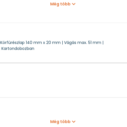
Még több
Kartondobozban
1 kg
GKS18V51
 | Körfûrészlap 140 mm x 20 mm | Vágás max. 51 mm |
 | Kartondobozban
zerszámgépekhez
Még több