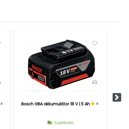
Követ
Bosch GBA akkumulátor 18 V | 5 Ah
Bosch
4
4
Szállítható