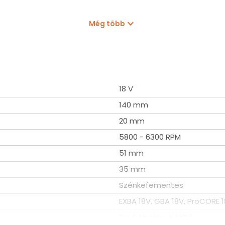
Még több
18 V
140 mm
20 mm
5800 - 6300 RPM
51 mm
35 mm
Szénkefementes
EXBA 18V, GBA 18V, ProCORE 
2 x 4 Ah akku + töltő