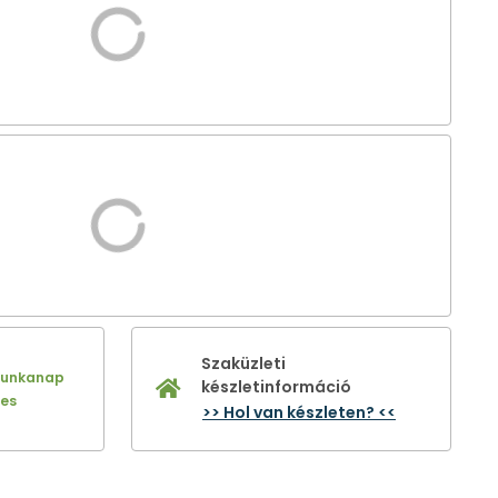
Szaküzleti
munkanap
készletinformáció
nes
>> Hol van készleten? <<