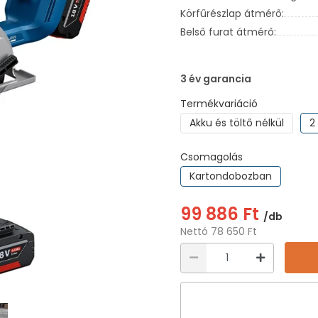
Körfűrészlap átmérő:
Belső furat átmérő:
3 év garancia
Termékvariáció
Akku és töltő nélkül
2
Csomagolás
Kartondobozban
99 886 Ft
/db
Nettó 78 650 Ft