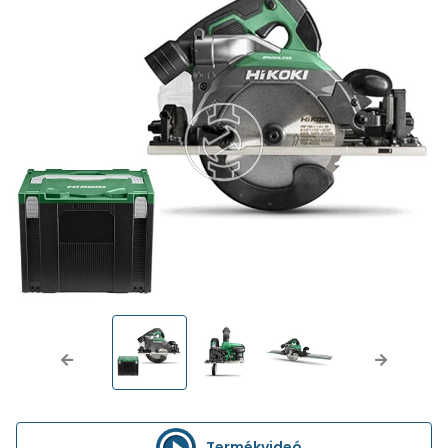
Previous
Next
Termékvideó