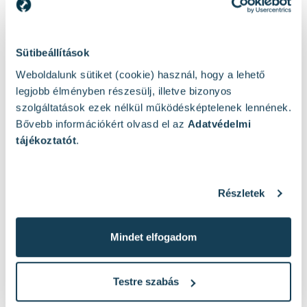
Sütibeállítások
Mások ezeket nézték
Weboldalunk sütiket (cookie) használ, hogy a lehető
legjobb élményben részesülj, illetve bizonyos
szolgáltatások ezek nélkül működésképtelenek lennének.
Bővebb információkért olvasd el az
Adatvédelmi
tájékoztatót
.
Részletek
Mindet elfogadom
Testre szabás