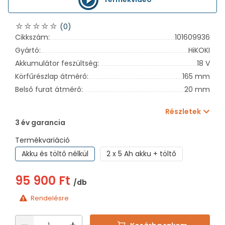
(0)
Cikkszám:
101609936
Gyártó:
HiKOKI
Akkumulátor feszültség:
18 V
Körfűrészlap átmérő:
165 mm
Belső furat átmérő:
20 mm
Részletek
3 év garancia
Termékvariáció
Akku és töltő nélkül
2 x 5 Ah akku + töltő
95 900 Ft
/db
Rendelésre