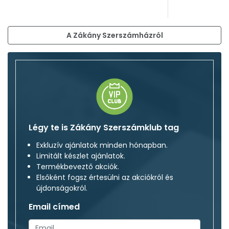
A Zákány Szerszámházról
Légy te is Zákány Szerszámklub tag
Exkluzív ajánlatok minden hónapban.
Limitált készlet ajánlatok.
Termékbeveztő akciók.
Elsőként fogsz értesülni az akciókról és
újdonságokról.
Email címed