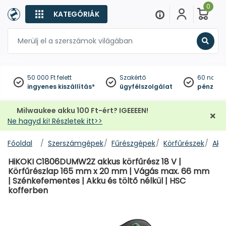
0
KATEGÓRIÁK
Keres
50 000 Ft felett
Szakértő
60 napo
ingyenes kiszállítás*
ügyfélszolgálat
pénzviss
Milwaukee akku 100 Ft-ért? IGEEEEN!
Ne hagyd ki! Részletek itt>>
Főoldal
Szerszámgépek
Fűrészgépek
Körfűrészek
Akk
HiKOKI C1806DUMW2Z akkus körfűrész 18 V |
Körfűrészlap 165 mm x 20 mm | Vágás max. 66 mm
| Szénkefementes | Akku és töltő nélkül | HSC
kofferben