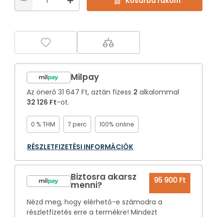
Kosárba rakom
Milpay
Az önerő
31 647 Ft
, aztán fizess
2
alkalommal
32 126 Ft
-ot.
0 % THM
7 perc
100% online
RÉSZLETFIZETÉSI INFORMÁCIÓK
Biztosra akarsz
95 900 Ft
menni?
Nézd meg, hogy elérhető-e számodra a
részletfizetés erre a termékre! Mindezt