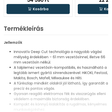
34 590 Ft
22 29
Kosárba
Kos
Termékleírás
Jellemzők
Innovatív Deep Cut technológia a nagyobb vágási
mélység érdekében – 61 mm vezetősínnel, illetve 66
mm vezetősín nélkül.
A talplemez vezetősín-kompatibilis, és használható a
legtöbb ismert gyártó sínrendszerével: HiKOKI, Festool,
Makita, Bosch, Mafell, Milwaukee és Hilti.
A fűrészlap mindkét oldalról jól látható, így garantált a
precíz és pontos vágás.
Gyorsan reagáló elektromos fék és visszarúgás elleni
védelem a maximális biztonság érdekében.
Kompakt és könnyű kialakítás a rugalmas, kényelmes
munkavégzéshez.