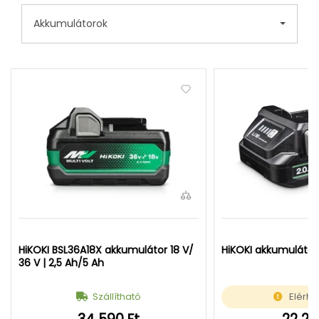
Akkumulátorok
HiKOKI BSL36A18X akkumulátor 18 V/
HiKOKI akkumulátor 
36 V | 2,5 Ah/5 Ah
Szállítható
Elérhe