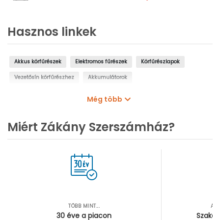
és töltő nélkül | HSC
kofferben
Hasznos linkek
Akkus körfűrészek
Elektromos fűrészek
Körfűrészlapok
Vezetősín körfűrészhez
Akkumulátorok
Akkumulátor töltő szerszámgépekhez
Akkumulátor és töltő szettek
Még több
Akkumulátor adapterek
Miért Zákány Szerszámház?
TÖBB MINT...
AZ
30 éve a piacon
Szakér