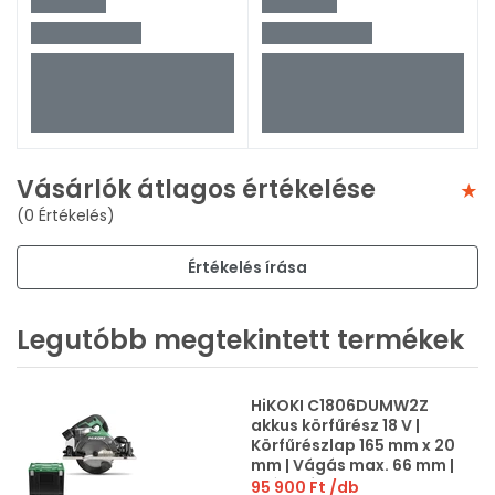
Vásárlók átlagos értékelése
(0 Értékelés)
Értékelés írása
Legutóbb megtekintett termékek
HiKOKI C1806DUMW2Z
akkus körfűrész 18 V |
Körfűrészlap 165 mm x 20
mm | Vágás max. 66 mm |
Szénkefementes | Akku
95 900 Ft
/db