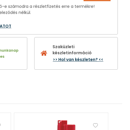
-e számodra a részletfizetés erre a termékre!
eleződés nélkül.
LATOT
Szaküzleti
 munkanap
készletinformáció
nes
>> Hol van készleten? <<