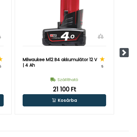
Követ
Milwaukee M12 B4 akkumulátor 12 V
Milwa
| 4 Ah
V | 5 
5
5
Szállítható
21 100 Ft
Kosárba