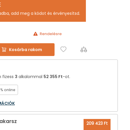
E
adba, add meg a kódot és érvényesítsd.
Rendelésre
Kosárba rakom
n fizess
3
alkalommal
52 355 Ft
-ot.
0% online
RMÁCIÓK
 akarsz
209 423 Ft