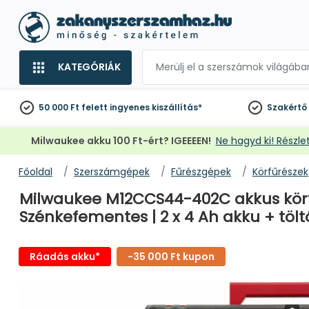
KATEGÓRIÁK
50 000 Ft felett
ingyenes kiszállítás*
Szakértő
Milwaukee akku 100 Ft-ért? IGEEEEN!
Ne hagyd ki! Részlet
Főoldal
Szerszámgépek
Fűrészgépek
Körfűrészek
Milwaukee M12CCS44-402C akkus körfű
Szénkefementes | 2 x 4 Ah akku + tölt
Ráadás akku*
-35 000 Ft kupon