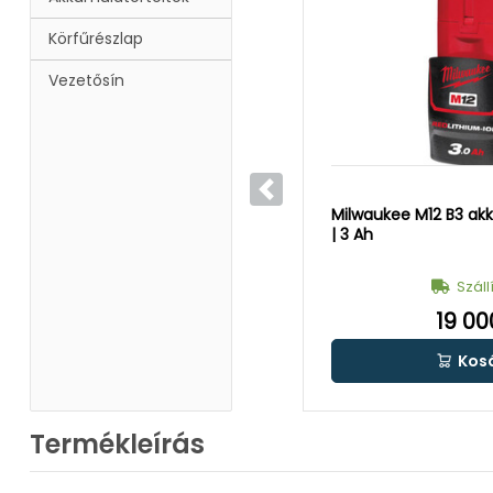
Körfűrészlap
Vezetősín
Előző
Milwaukee M12 B3 akk
| 3 Ah
Száll
19 00
Kos
Termékleírás