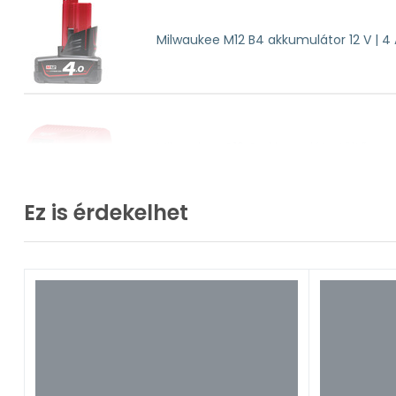
Milwaukee M12 B4 akkumulátor 12 V | 4
Milwaukee C12 C akkumulátortöltő sze
Ez is érdekelhet
Milwaukee M12CCS44 hordtáska