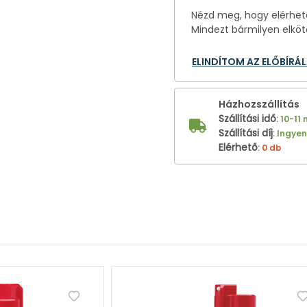
Nézd meg, hogy elérhető
Mindezt bármilyen elköt
ELINDÍTOM AZ ELŐBÍRÁ
Házhozszállítás
Szállítási idő
:
10-11
Szállítási díj
:
Ingye
Elérhető
:
0 db