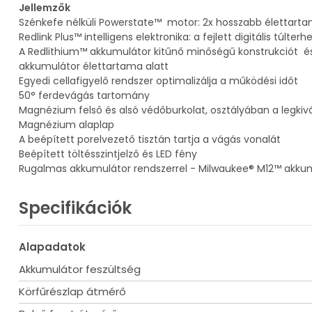
Jellemzők
Szénkefe nélküli Powerstate™ motor: 2x hosszabb élettarta
Redlink Plus™ intelligens elektronika: a fejlett digitális túl
A Redlithium™ akkumulátor kitűnő minőségű konstrukciót és 
akkumulátor élettartama alatt
Egyedi cellafigyelő rendszer optimalizálja a működési időt
50° ferdevágás tartomány
Magnézium felső és alsó védőburkolat, osztályában a legkiv
Magnézium alaplap
A beépített porelvezető tisztán tartja a vágás vonalát
Beépített töltésszintjelző és LED fény
Rugalmas akkumulátor rendszerrel - Milwaukee® M12™ akku
Specifikációk
Alapadatok
Akkumulátor feszültség
Körfűrészlap átmérő