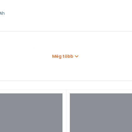
 Ah
rszámgépekhez 12 V
Még több