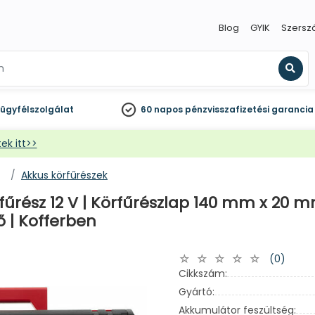
Blog
GYIK
Szersz
Kere
ügyfélszolgálat
60 napos
pénzvisszafizetési garancia
ek itt>>
Akkus körfűrészek
rész 12 V | Körfűrészlap 140 mm x 20 
ő | Kofferben
(0)
Cikkszám:
Gyártó:
Akkumulátor feszültség: