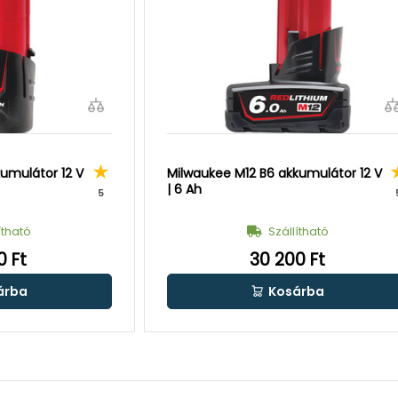
umulátor 12 V
Milwaukee M12 B6 akkumulátor 12 V
| 6 Ah
5
ítható
Szállítható
0 Ft
30 200 Ft
árba
Kosárba