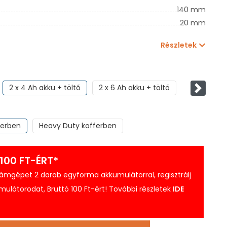
140 mm
20 mm
Részletek
2 x 4 Ah akku + töltő
2 x 6 Ah akku + töltő
Követke
ferben
Heavy Duty kofferben
100 FT-ÉRT*
zámgépet 2 darab egyforma akkumulátorral, regisztrálj
ulátorodat, Bruttó 100 Ft-ért! További részletek
IDE