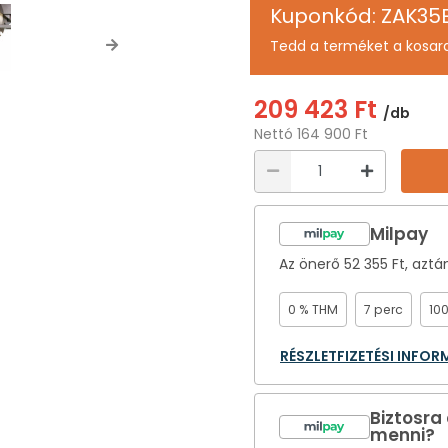
Kuponkód: ZAK35
Tedd a terméket a kosar
Next
209 423 Ft
/db
Nettó 164 900 Ft
Milpay
Az önerő
52 355 Ft
, aztá
0 % THM
7 perc
10
RÉSZLETFIZETÉSI INFO
Biztosra
menni?