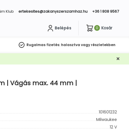
ám Klub
ertekesites@zakanyszerszamhaz.hu
+36 1 808 9567
Belépés
Kosár
0
sés
Rugalmas fizetés:
halasztva vagy részletekben
mm | Vágás max. 44 mm |
101601232
Milwaukee
12 V