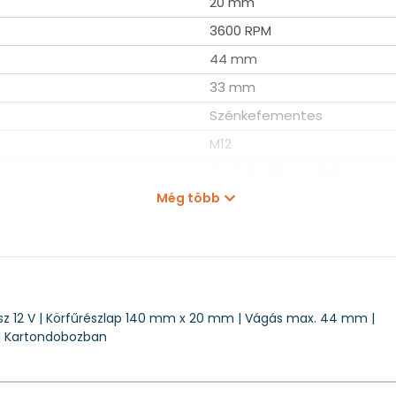
20 mm
3600 RPM
44 mm
33 mm
Szénkefementes
M12
2 x 4 Ah akku + töltő
Még több
Kofferben
2,7 kg
M12CCS44
z 12 V | Körfűrészlap 140 mm x 20 mm | Vágás max. 44 mm |
 | Kartondobozban