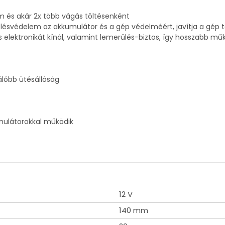
m és akár 2x több vágás töltésenként
terhelésvédelem az akkumulátor és a gép védelméért, javítja a gép 
elektronikát kínál, valamint lemerülés-biztos, így hosszabb műk
álóbb ütésállóság
mulátorokkal működik
12 V
140 mm