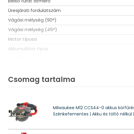
Belső furat átmérő
Üresjárati fordulatszám
Vágási mélység (90°)
Vágási mélység (45°)
Motor típusa
Akkumulátor típus
Termékvariáció
Csomagolás
Súly
Csomag tartalma
Körfűrész típus
Milwaukee M12 CCS44-0 akkus körfűrés
Szénkefementes | Akku és töltő nélkül