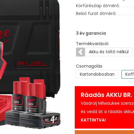
Körfűrészlap átmérő:
Belső furat átmérő:
3 év garancia
Termékvariáció
Akku és töltő nélkül
Előző
Csomagolás
Kartondobozban
Kof
Ráadás AKKU BR. 
Vásárolj Milwaukee szers
és vedd át a ráadás akkum
KATTINTVA!