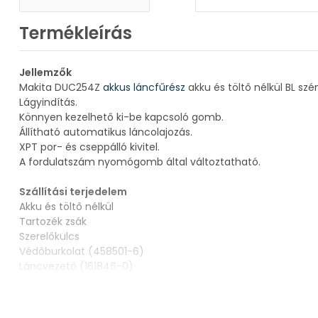
Termékleírás
Jellemzők
Makita DUC254Z
akkus láncfűrész
akku és töltő nélkül BL s
Lágyindítás.
Könnyen kezelhető ki-be kapcsoló gomb.
Állítható automatikus láncolajozás.
XPT por- és cseppálló kivitel.
A fordulatszám nyomógomb által változtatható.
Szállítási terjedelem
Akku és töltő nélkül
Tartozék zsák
Szerelőkulcs
Védőburkolat (458501-6)
Láncvezető (161846-0)
Lánc (199075-5)
Műszaki adatok