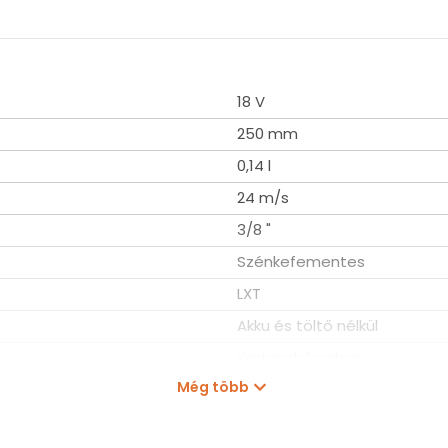
18 V
250 mm
0,14 l
24 m/s
3/8 "
áncfűrészt vegyek, melyik a legjobb típus?
Szénkefementes
0.
LXT
y, mennyi időre, milyen célra és hogyan használjuk az adott
Akku és töltő nélkül
vasom
Kartondobozban
Még több
258 mm
184 mm