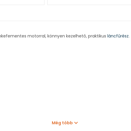
zénkefementes motorral, könnyen kezelhető, praktikus
láncfűrész
.
Még több