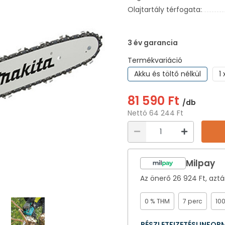
Olajtartály térfogata:
3 év garancia
Termékvariáció
Akku és töltő nélkül
1
81 590 Ft
/db
Nettó 64 244 Ft
Milpay
Az önerő
26 924 Ft
, azt
0 % THM
7 perc
10
RÉSZLETFIZETÉSI INFO