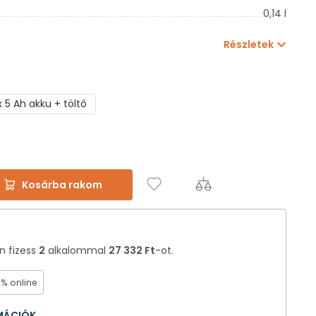
0,14 l
Részletek
 x 5 Ah akku + töltő
Kosárba rakom
án fizess
2
alkalommal
27 332 Ft
-ot.
0% online
RMÁCIÓK