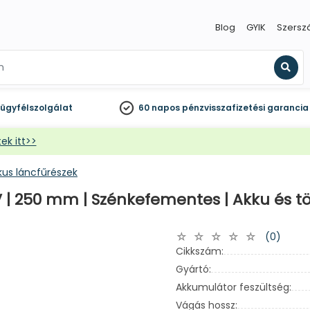
Blog
GYIK
Szersz
Kere
ügyfélszolgálat
60 napos
pénzvisszafizetési garancia
ek itt>>
kus láncfűrészek
 | 250 mm | Szénkefementes | Akku és tö
(0)
Cikkszám:
Gyártó:
Akkumulátor feszültség:
Vágás hossz: