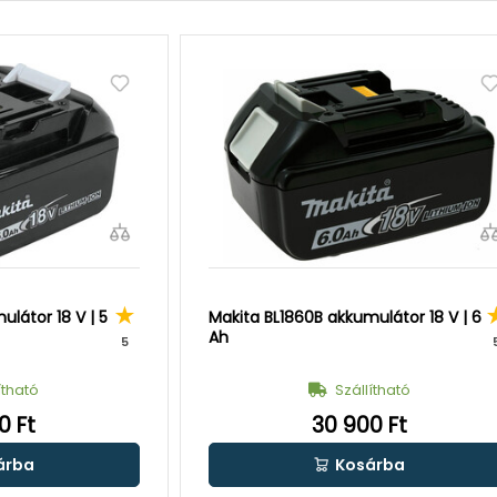
látor 18 V | 5
Makita BL1860B akkumulátor 18 V | 6
Ah
5
ítható
Szállítható
0 Ft
30 900 Ft
árba
Kosárba