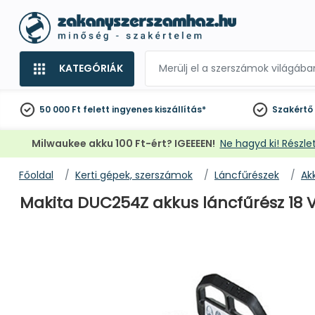
KATEGÓRIÁK
50 000 Ft felett
ingyenes kiszállítás*
Szakértő
Milwaukee akku 100 Ft-ért? IGEEEEN!
Ne hagyd ki! Részlet
Főoldal
Kerti gépek, szerszámok
Láncfűrészek
Ak
Makita DUC254Z akkus láncfűrész 18 V