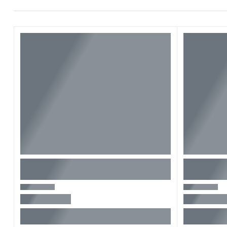
Magasság
Súly
Láncfűrész típus