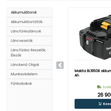
Akkumulátorok
Akkumulátortöltők
Láncfűrészláncok
Láncvezetők
Láncfűrész Reszelők,
Élezők
Lánckenő Olajok
Előző
Makita BL1850B akkumu
Munkavédelem
Ah
Fűrészbakok
Száll
26 90
Kos