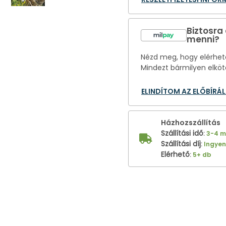
Biztosra
menni?
Nézd meg, hogy elérhető
Mindezt bármilyen elköt
ELINDÍTOM AZ ELŐBÍRÁ
Házhozszállítás
Szállítási idő
:
3-4 
Szállítási díj
:
Ingye
Elérhető
:
5+ db