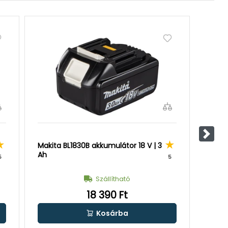
Követ
Makita BL1830B akkumulátor 18 V | 3
Makit
Ah
Ah
5
5
Szállítható
18 390 Ft
Kosárba