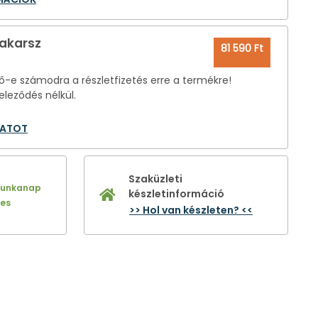
 akarsz
81 590 Ft
-e számodra a részletfizetés erre a termékre!
eleződés nélkül.
LATOT
Szaküzleti
munkanap
készletinformáció
nes
>> Hol van készleten? <<