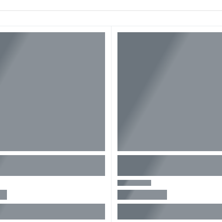
191 mm
2,8 kg
DUC254