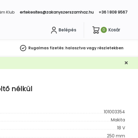
ám Klub
ertekesites@zakanyszerszamhaz.hu
+36 1 808 9567
Belépés
Kosár
0
sés
Rugalmas fizetés:
halasztva vagy részletekben
ltő nélkül
101003354
Makita
18 V
250 mm