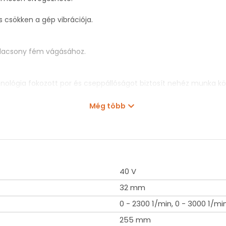
 csökken a gép vibrációja.
 alacsony fém vágásához.
ológia fokozott por és cseppállóságot biztosít nehéz munka kö
Még több
)
40 V
32 mm
0 - 2300 1/min, 0 - 3000 1/mi
255 mm