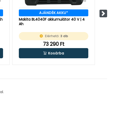
AJÁNDÉK AKKU*
Követ
Ah
Makita BL4040F akkumulátor 40 V | 4
Makit
Ah
Ah
Elérhető:
3 db
73 290 Ft
Kosárba
al.