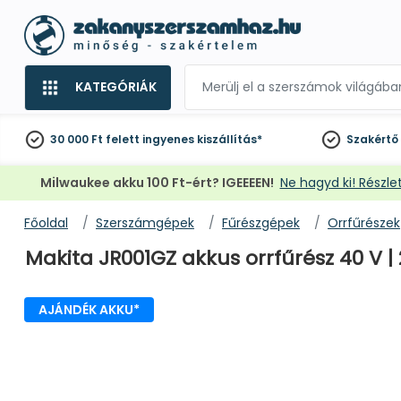
KATEGÓRIÁK
30 000 Ft felett
ingyenes kiszállítás*
Szakértő
Milwaukee akku 100 Ft-ért? IGEEEEN!
Ne hagyd ki! Részlet
Főoldal
Szerszámgépek
Fűrészgépek
Orrfűrészek
Makita JR001GZ akkus orrfűrész 40 V 
AJÁNDÉK AKKU*