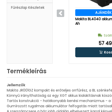
Fűrészlap Készletek
AJÁNDÉK
Előző
Makita BL4040 akkum
Ah
Száll
57 49
Kos
Termékleírás
Jellemzők
Makita JR001GZ kompakt és erőteljes orrfűrész, a BL szénke
Könnyű irányíthatóság az egy XGT akkus kialakításnak kösz
Tartós konstrukció - hatékonyabb kenési mechanizmus - a 
Gumírozott rugalmas akkumulátor felfogatás miatt tartósa
A szerszámcsere a ház jobb oldalán elhelyezett karral kény