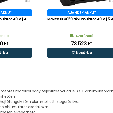
 AKKU*
AJÁNDÉK AKKU*
ulátor 40 V | 4
Makita BL4050 akkumulátor 40 V | 5 
ítható
Szállítható
0 Ft
73 523 Ft
árba
Kosárba
fementes motorral nagy teljesítményt ad le, XGT akkumulátorokk
önhetően.
hajtótengely fém elemmel lett megerősítve.
bb akkumulátor csatlakozás.
elmesen elvégezhető.