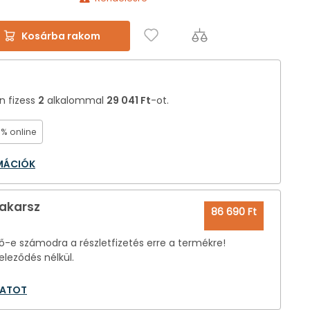
Kosárba rakom
án fizess
2
alkalommal
29 041 Ft
-ot.
0% online
RMÁCIÓK
 akarsz
86 690 Ft
-e számodra a részletfizetés erre a termékre!
eleződés nélkül.
LATOT