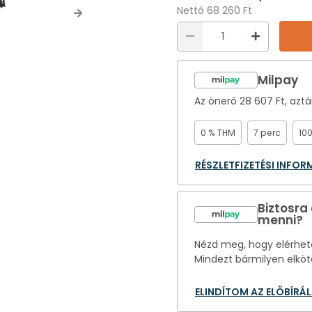
Nettó 68 260 Ft
Next
Milpay
Az önerő
28 607 Ft
, azt
0 % THM
7 perc
10
RÉSZLETFIZETÉSI INFO
Biztosra
menni?
Nézd meg, hogy elérhető
Mindezt bármilyen elköt
ELINDÍTOM AZ ELŐBÍRÁ