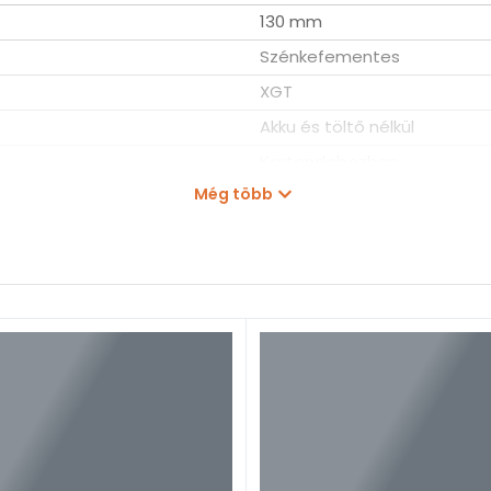
130 mm
Szénkefementes
XGT
Akku és töltő nélkül
Kartondobozban
Még több
4,5 kg
JR001G