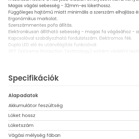
Magas vágási sebesség - 32mm-es lökethossz.
Függőleges hajtómű miatt minimális a szerszám elhajlása és
Ergonómikus markolat.
Szerszámmentes pofa állítás.
Elektronikusan állítható sebesség - magas fa vágásához -
Kapcsolóval szabályozható fordulatszám. Elektromos fék.
Dupla LED elő és utánvilágítás funkcióval.
XPT (eXtreme Protection Technology) extrém védelmi techn
Szállítási terjedelem
Akku és töltő nélkül
1 db orrfűrészlap fémre SUPER EXPRESS L203 Z17-18 (B-05038
Specifikációk
1 db orrfűrészlap fa fém SUPER EXPRESS L203 Z6-11 (B-05044)
1 db orrfűrészlap fára SUPER EXPRESS L203 Z6-10 (B-05153)
Alapadatok
Műszaki adatok
Akkumulátor feszültség
Akkumulátor 40V max XGT
Motor BL - szénfekementes
Löket hossz
Üresjárati fordulatszám 1. 0 - 2300 1/perc
Löketszám
Üresjárati fordulatszám 2. 0 - 3000 1/perc
Lökethossz 32 mm
Vágási mélység fában