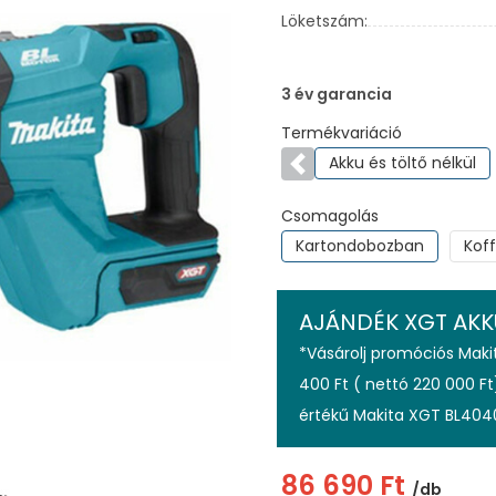
Löketszám:
3 év garancia
Termékvariáció
Akku és töltő nélkül
Előző
Csomagolás
Kartondobozban
Kof
AJÁNDÉK XGT AKK
*Vásárolj promóciós Mak
400 Ft ( nettó 220 000 Ft
értékű Makita XGT BL404
86 690 Ft
/db