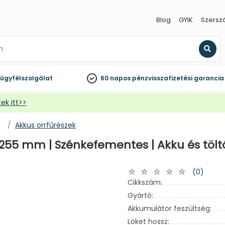
Blog
GYIK
Szersz
Kere
ügyfélszolgálat
60 napos
pénzvisszafizetési garancia
ek itt>>
Akkus orrfűrészek
| 255 mm | Szénkefementes | Akku és töl
(0)
Cikkszám:
Gyártó:
Akkumulátor feszültség:
Löket hossz: