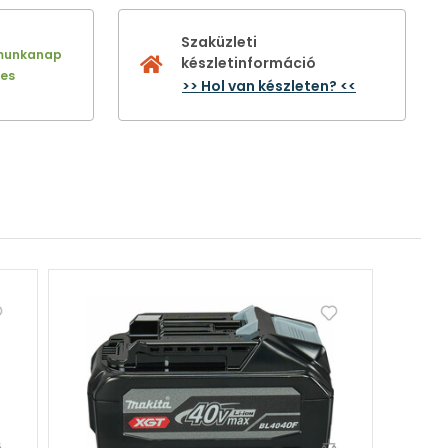
Szaküzleti
munkanap
készletinformáció
nes
>> Hol van készleten? <<