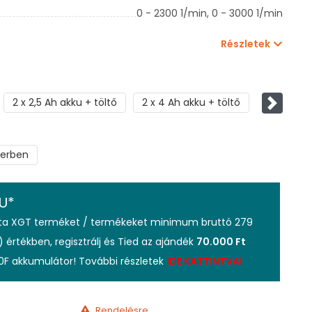
0 - 2300 1/min,
0 - 3000 1/min
Részletek
2 x 2,5 Ah akku + töltő
2 x 4 Ah akku + töltő
Követke
ferben
U*
ita XGT terméket / termékeket minimum bruttó 279
) értékben, regisztrálj és Tied az ajándék
70.000 Ft
0F akkumulátor! További részletek
IDE KATTINTVA!
Rendelésre