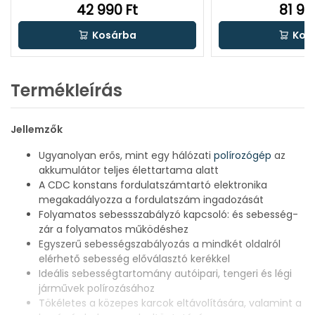
42 990 Ft
81 99
Kosárba
Kos
Termékleírás
Jellemzők
Ugyanolyan erős, mint egy hálózati
polírozógép
az
akkumulátor teljes élettartama alatt
A CDC konstans fordulatszámtartó elektronika
megakadályozza a fordulatszám ingadozását
Folyamatos sebessszabályzó kapcsoló: és sebesség-
zár a folyamatos működéshez
Egyszerű sebességszabályozás a mindkét oldalról
elérhető sebesség előválasztó kerékkel
Ideális sebességtartomány autóipari, tengeri és légi
járművek polírozásához
Tökéletes a közepes karcok eltávolítására, valamint a