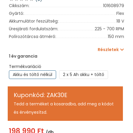
Cikkszám:
101608979
Gyártó:
Flex
Akkumulátor feszültség:
18 V
Üresjárati fordulatszám:
225 - 700 RPM
Polírozótárcsa átmérő:
150 mm
Részletek
1 év garancia
Termékvariáció
Akku és töltő nélkül
2 x 5 Ah akku + töltő
Kuponkód: ZAK30E
Tedd a terméket a kosaradba, add meg a kódot
és érvényesítsd.
198 990 Ft
/db