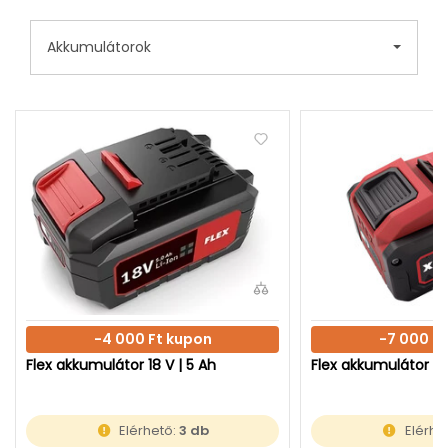
Akkumulátorok
-4 000 Ft kupon
-7 000 F
Flex akkumulátor 18 V | 5 Ah
Flex akkumulátor 18 
Elérhető:
3 db
Elérhe