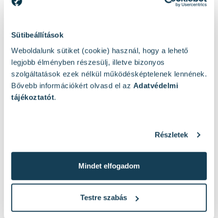
Sütibeállítások
Polírozás kisokos: anyagválasztás és
Mások ezeket nézték
a megfelelő sebesség!
Weboldalunk sütiket (cookie) használ, hogy a lehető
legjobb élményben részesülj, illetve bizonyos
2024. márc. 18.
szolgáltatások ezek nélkül működésképtelenek lennének.
A polírozás egy fontos lépés lehet, hogy otthonod
Bővebb információkért olvasd el az
Adatvédelmi
ragyogó és tiszta legyen, és egy jó polírozógép
tájékoztatót
.
segítségével bútorokat, autókat vagy más t...
Tovább olvasom
Részletek
Mindet elfogadom
Testre szabás