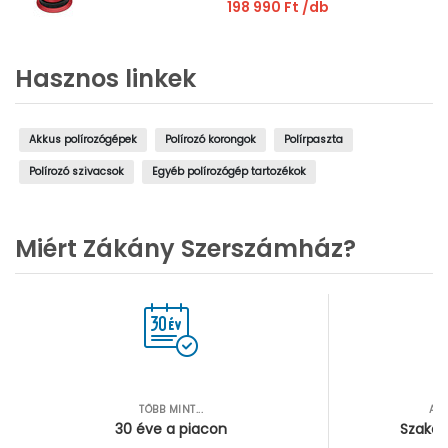
és töltő nélkül |
198 990 Ft
/db
Kartondobozban
Hasznos linkek
Akkus polírozógépek
Polírozó korongok
Polírpaszta
Polírozó szivacsok
Egyéb polírozógép tartozékok
Miért Zákány Szerszámház?
TÖBB MINT...
AZ
30 éve a piacon
Szakér