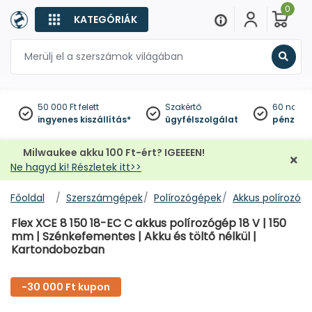
0
KATEGÓRIÁK
Keres
50 000 Ft felett
Szakértő
60 napo
ingyenes kiszállítás*
ügyfélszolgálat
pénzviss
Milwaukee akku 100 Ft-ért? IGEEEEN!
Ne hagyd ki! Részletek itt>>
Főoldal
Szerszámgépek
Polírozógépek
Akkus polírozóg
Flex XCE 8 150 18-EC C akkus polírozógép 18 V | 150
mm | Szénkefementes | Akku és töltő nélkül |
Kartondobozban
-30 000 Ft kupon