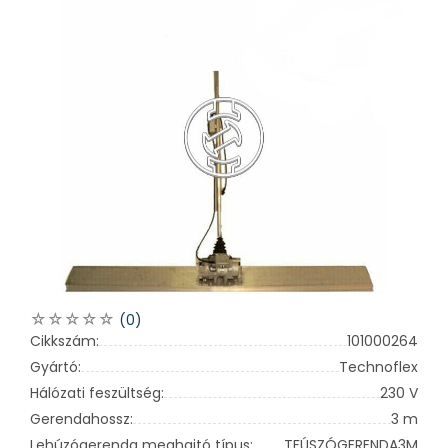
(0)
Cikkszám:
101000264
Gyártó:
Technoflex
Hálózati feszültség:
230 V
Gerendahossz:
3 m
Lehúzógerenda meghajtó típus:
TFÚSZÓGERENDA3M