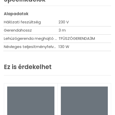
Alapadatok
Hálózati feszültség
230 V
Gerendahossz
3 m
Lehúzógerenda meghajtó típus
TFÚSZÓGERENDA3M
Névleges teljesítményfelvétel
130 W
Ez is érdekelhet