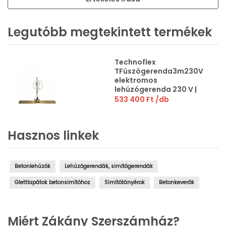
Legutóbb megtekintett termékek
Technoflex
TFúszógerenda3m230V
elektromos
lehúzógerenda 230 V |
130 W | 3 m
533 400 Ft
/db
Hasznos linkek
Betonlehúzók
Lehúzógerendák, simítógerendák
Glettlapátok betonsimítóhoz
Simítótányérok
Betonkeverők
Miért Zákány Szerszámház?