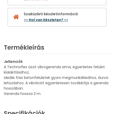
Szaküzleti készletinformáció
>> Hol van készleten? <<
Termékleírás
Jellemzők
A Technoflex úszó vibrogerenda sima, egyenletes felület
kialakításához,
ideális friss betonfelületek gyors megmunkálásához, durva
lehúzáshoz. A vibrációt egyenletesen továbbítja a gerenda
hosszában.
Gerenda hossza 3 m.
Specifikációk