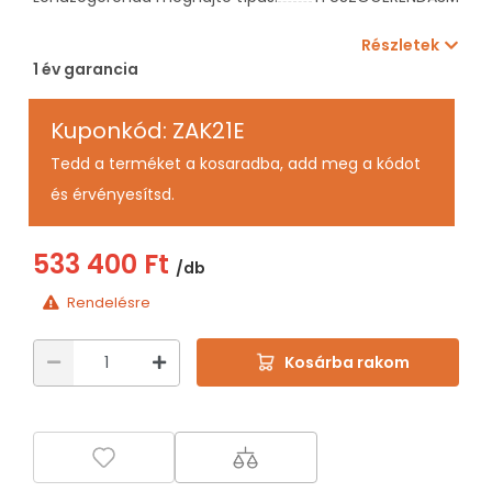
Részletek
1 év garancia
Kuponkód: ZAK21E
Tedd a terméket a kosaradba, add meg a kódot
és érvényesítsd.
533 400 Ft
/db
Rendelésre
Kosárba rakom