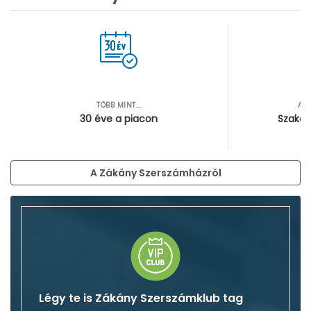
TÖBB MINT...
AZ
30 éve a piacon
Szakér
A Zákány Szerszámházról
Légy te is Zákány Szerszámklub tag