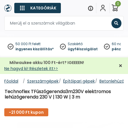
0
KATEGÓRIÁK
Keres
50 000 Ft felett
Szakértő
60 napo
ingyenes kiszállítás*
ügyfélszolgálat
pénzviss
Milwaukee akku 100 Ft-ért? IGEEEEN!
Ne hagyd ki! Részletek itt>>
Főoldal
Szerszámgépek
Építőipari gépek
Betonlehúzók
Technoflex TFúszógerenda3m230V elektromos
lehúzógerenda 230 V | 130 W | 3 m
-21 000 Ft kupon