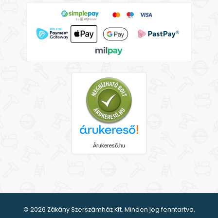
Árukereső.hu
© 2026 Zákány Szerszámház Kft. Minden jog fenntartva.