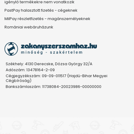
igénylő termékekre nem vonatkozik
PastPay halasztott fizetés - cégeknek
MilPay részletfizetés - magánszemélyeknek
Romániai webáruházunk
Székhely: 4130 Derecske, Dózsa György 32/A
Adószám: 13478164-2-09
Cégjegyzékszám: 09-09-011517 (Hajdú-Bihar Megyei
Cégbíróság)
Bankszámlaszám: 11738084-20023986-00000000