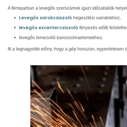
A fémiparban a levegős szerszámok igazi időzabálók helyet
Levegős sarokcsiszoló
hegesztési varratokhoz,
levegős excentercsiszoló
fényezés előtti felülethe
levegős lemezolló karosszériaelemekhez.
Itt a legnagyobb előny, hogy a gép hosszan, egyenletesen 