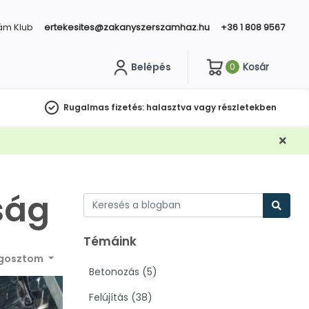
ám Klub
ertekesites@zakanyszerszamhaz.hu
+36 1 808 9567
Belépés
Kosár
0
sés
Rugalmas fizetés:
halasztva vagy részletekben
ság
Témáink
gosztom
Betonozás (5)
Felújítás (38)