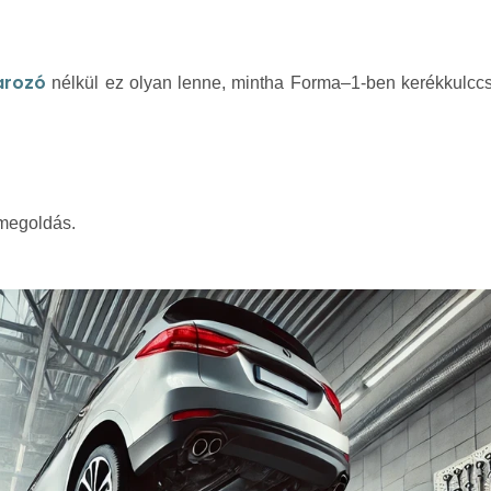
arozó
nélkül ez olyan lenne, mintha Forma–1-ben kerékkulcc
 megoldás.