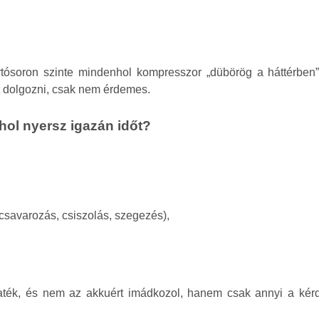
rtósoron szinte mindenhol kompresszor „dübörög a háttérben”
t dolgozni, csak nem érdemes.
ol nyersz igazán időt?
 csavarozás, csiszolás, szegezés),
maték, és nem az akkuért imádkozol, hanem csak annyi a kérd