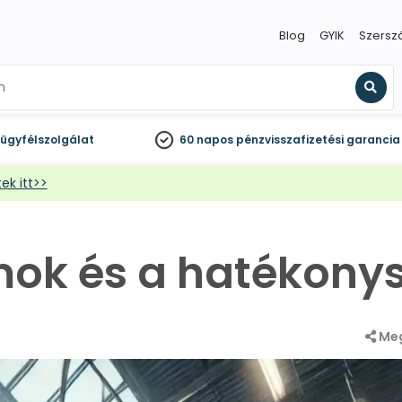
Blog
GYIK
Szersz
Kere
ügyfélszolgálat
60 napos
pénzvisszafizetési garancia
ek itt>>
mok és a hatékony
Me