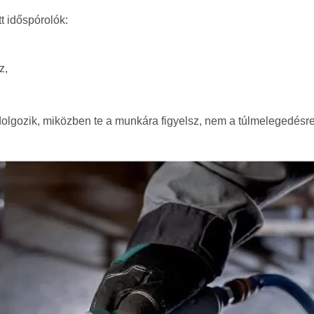
t időspórolók:
z,
dolgozik, miközben te a munkára figyelsz, nem a túlmelegedésre