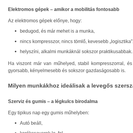
Elektromos gépek – amikor a mobilitás fontosabb
Az elektromos gépek előnye, hogy:
bedugod, és már mehet is a munka,
nincs kompresszor, nincs tömlő, kevesebb „logisztika”
helyszíni, alkalmi munkáknál sokszor praktikusabbak.
Ha viszont már van műhelyed, stabil kompresszorral, é
gyorsabb, kényelmesebb és sokszor gazdaságosabb is.
Milyen munkákhoz ideálisak a levegős szer
Szerviz és gumis – a légkulcs birodalma
Egy tipikus nap egy gumis műhelyben:
Autó beáll,