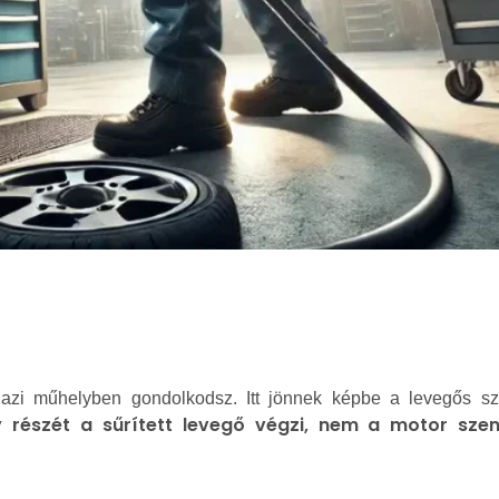
gazi műhelyben gondolkodsz. Itt jönnek képbe a levegős s
részét a sűrített levegő végzi, nem a motor sze