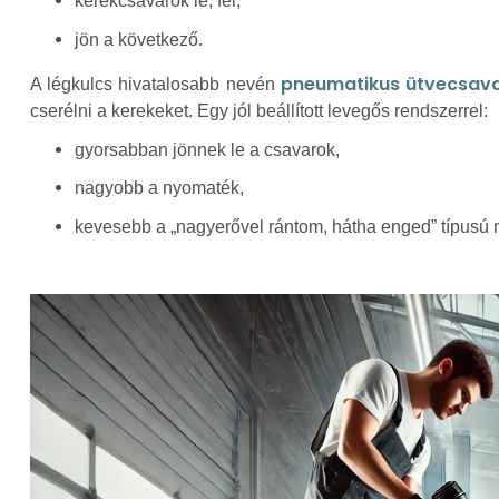
kerékcsavarok le, fel,
jön a következő.
pneumatikus ütvecsav
A légkulcs hivatalosabb nevén
cserélni a kerekeket. Egy jól beállított levegős rendszerrel:
gyorsabban jönnek le a csavarok,
nagyobb a nyomaték,
kevesebb a „nagyerővel rántom, hátha enged” típusú