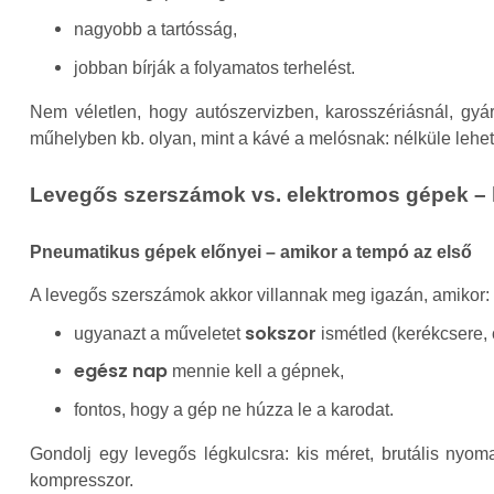
nagyobb a tartósság,
jobban bírják a folyamatos terhelést.
Nem véletlen, hogy autószervizben, karosszériásnál, gyá
műhelyben kb. olyan, mint a kávé a melósnak: nélküle lehe
Levegős szerszámok vs. elektromos gépek – h
Pneumatikus gépek előnyei – amikor a tempó az első
A levegős szerszámok akkor villannak meg igazán, amikor:
sokszor
ugyanazt a műveletet
ismétled (kerékcsere,
egész nap
mennie kell a gépnek,
fontos, hogy a gép ne húzza le a karodat.
Gondolj egy levegős légkulcsra: kis méret, brutális nyo
kompresszor.