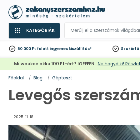
KATEGÓRIÁK
50 000 Ft felett
ingyenes kiszállítás*
Szakértő
Milwaukee akku 100 Ft-ért? IGEEEEN!
Ne hagyd ki! Részlet
Főoldal
Blog
Gépteszt
Levegős szerszá
2025. 11. 18.