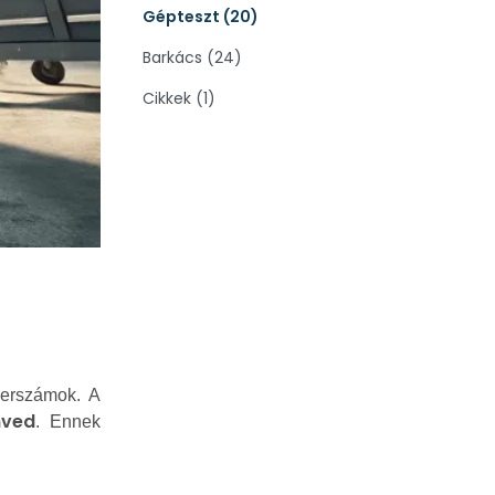
Gépteszt (20)
Barkács (24)
Cikkek (1)
zerszámok. A
nved
. Ennek