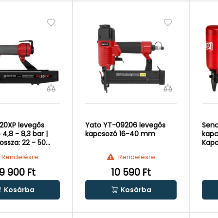
20XP levegős
Yato YT-09206 levegős
Senc
4,8 - 8,3 bar |
kapcsozó 16-40 mm
kapc
ossza: 22 - 50
Kapo
Rendelésre
Rendelésre
9 900 Ft
10 590 Ft
Kosárba
Kosárba