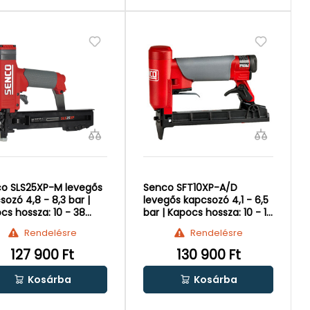
o SLS25XP-M levegős
Senco SFT10XP-A/D
sozó 4,8 - 8,3 bar |
levegős kapcsozó 4,1 - 6,5
cs hossza: 10 - 38
bar | Kapocs hossza: 10 - 16
mm
Rendelésre
Rendelésre
127 900 Ft
130 900 Ft
Kosárba
Kosárba