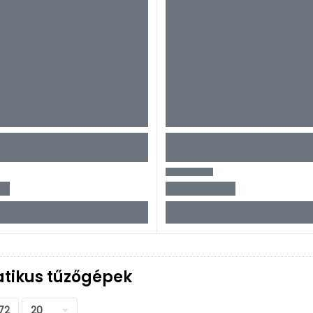
tikus tűzőgépek
72
20