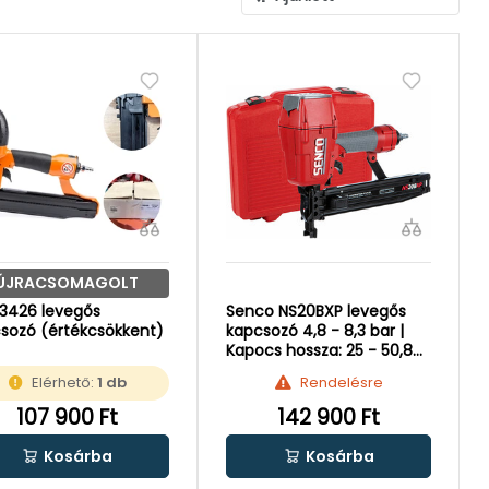
ÚJRACSOMAGOLT
3426 levegős
Senco NS20BXP levegős
sozó (értékcsökkent)
kapcsozó 4,8 - 8,3 bar |
Kapocs hossza: 25 - 50,8
mm
Elérhető:
1 db
Rendelésre
107 900 Ft
142 900 Ft
Kosárba
Kosárba