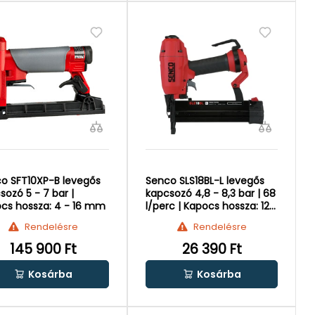
o SFT10XP-B levegős
Senco SLS18BL-L levegős
sozó 5 - 7 bar |
kapcsozó 4,8 - 8,3 bar | 68
cs hossza: 4 - 16 mm
l/perc | Kapocs hossza: 12 -
38 mm
Rendelésre
Rendelésre
145 900 Ft
26 390 Ft
Kosárba
Kosárba