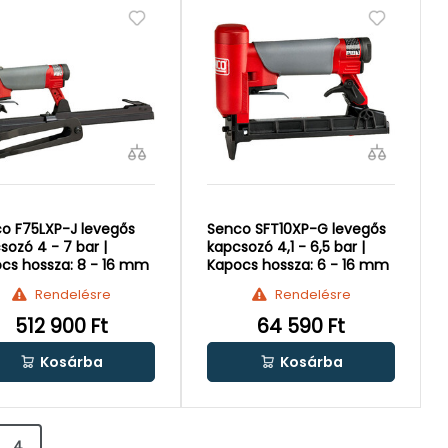
o F75LXP-J levegős
Senco SFT10XP-G levegős
sozó 4 - 7 bar |
kapcsozó 4,1 - 6,5 bar |
cs hossza: 8 - 16 mm
Kapocs hossza: 6 - 16 mm
Rendelésre
Rendelésre
512 900 Ft
64 590 Ft
Kosárba
Kosárba
4