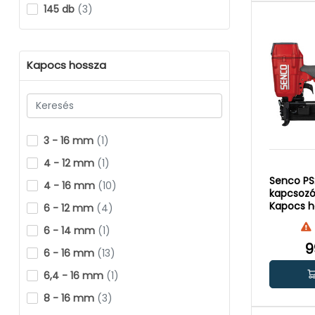
145 db
(3)
152 db
(2)
157 db
(1)
Kapocs hossza
160 db
(8)
168 db
(6)
180 db
(12)
3 - 16 mm
(1)
185 db
(1)
4 - 12 mm
(1)
190 db
(1)
Senco PS
4 - 16 mm
(10)
230 db
(2)
kapcsozó 
Kapocs h
6 - 12 mm
(4)
390 db
(8)
mm
6 - 14 mm
(1)
9
6 - 16 mm
(13)
6,4 - 16 mm
(1)
8 - 16 mm
(3)