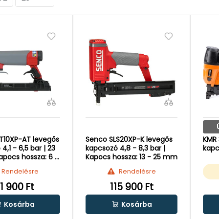
T10XP-AT levegős
Senco SLS20XP-K levegős
KMR 
4,1 - 6,5 bar | 23
kapcsozó 4,8 - 8,3 bar |
kapc
Kapocs hossza: 6 -
Kapocs hossza: 13 - 25 mm
Rendelésre
Rendelésre
1 900 Ft
115 900 Ft
Kosárba
Kosárba