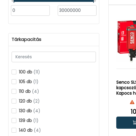
Tárkapacitás
100 db
(11)
105 db
(1)
Senco SL
kapcsozó 
110 db
(4)
Kapocs ho
mm
120 db
(2)
130 db
(4)
1
139 db
(1)
140 db
(4)