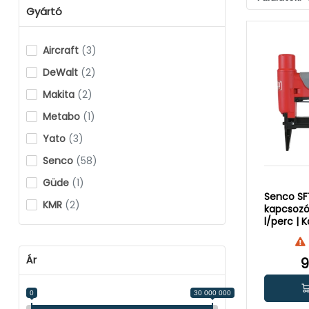
Gyártó
Aircraft
(3)
DeWalt
(2)
Makita
(2)
Metabo
(1)
Yato
(3)
Senco
(58)
Güde
(1)
Senco SF
KMR
(2)
kapcsozó 
l/perc | 
16 mm
Ár
9
0
30 000 000