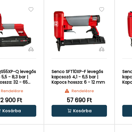
QS55XP-Q levegős
Senco SFT10XP-F levegős
Senc
5,5 - 8,3 bar |
kapcsozó 4,1 - 6,5 bar |
kapc
ossza: 32 - 65
Kapocs hossza: 6 - 12 mm
Kapo
mm
Rendelésre
Rendelésre
72 900 Ft
57 690 Ft
Kosárba
Kosárba