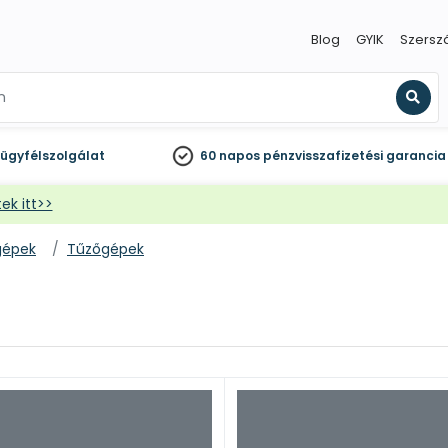
Blog
GYIK
Szersz
Kere
ügyfélszolgálat
60 napos
pénzvisszafizetési garancia
ek itt>>
gépek
Tűzőgépek