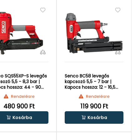
o SQS55XP-S levegős
Senco BC58 levegős
sozó 5,5 - 8,3 bar |
kapcsozó 5,5 - 7 bar |
cs hossza: 44 - 90
Kapocs hossza: 12 - 16,5
mm
Rendelésre
Rendelésre
480 900 Ft
119 900 Ft
Kosárba
Kosárba