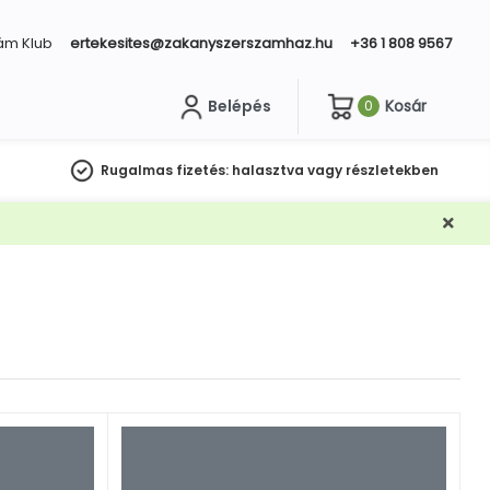
ám Klub
ertekesites@zakanyszerszamhaz.hu
+36 1 808 9567
Belépés
Kosár
0
sés
Rugalmas fizetés:
halasztva vagy részletekben