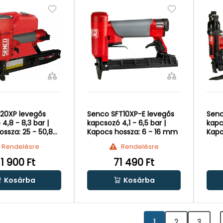
20XP levegős
Senco SFT10XP-E levegős
Senc
4,8 - 8,3 bar |
kapcsozó 4,1 - 6,5 bar |
kapc
ssza: 25 - 50,8
Kapocs hossza: 6 - 16 mm
Kapo
Rendelésre
Rendelésre
11 900 Ft
71 490 Ft
Kosárba
Kosárba
1
2
3
...