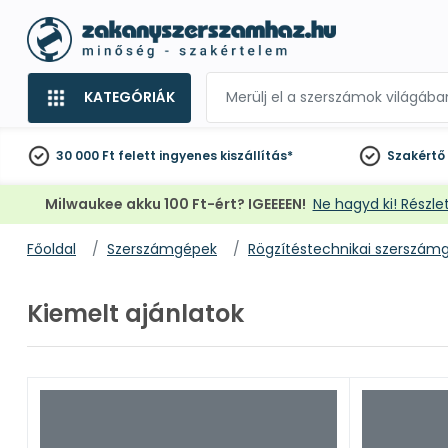
KATEGÓRIÁK
30 000 Ft felett
ingyenes kiszállítás*
Szakértő
Milwaukee akku 100 Ft-ért? IGEEEEN!
Ne hagyd ki! Részlet
Főoldal
Szerszámgépek
Rögzítéstechnikai szerszám
Kiemelt ajánlatok