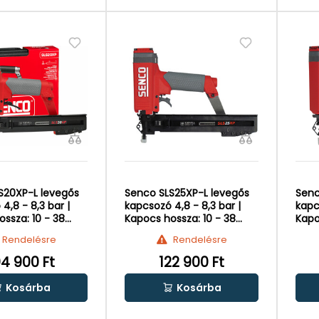
S20XP-L levegős
Senco SLS25XP-L levegős
Senc
4,8 - 8,3 bar |
kapcsozó 4,8 - 8,3 bar |
kapc
ssza: 10 - 38
Kapocs hossza: 10 - 38
Kapo
mm
mm
Rendelésre
Rendelésre
04 900 Ft
122 900 Ft
Kosárba
Kosárba