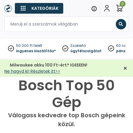
0
KATEGÓRIÁK
Keres
50 000 Ft felett
Szakértő
60 napo
ingyenes kiszállítás*
ügyfélszolgálat
pénzviss
Milwaukee akku 100 Ft-ért? IGEEEEN!
Ne hagyd ki! Részletek itt>>
Bosch Top 50
Gép
Válogass kedvedre top Bosch gépeink
közül.