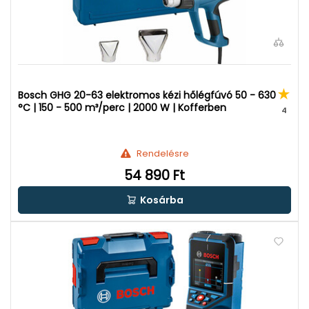
Bosch GHG 20-63 elektromos kézi hőlégfúvó 50 - 630
°C | 150 - 500 m³/perc | 2000 W | Kofferben
4
Rendelésre
54 890 Ft
Kosárba