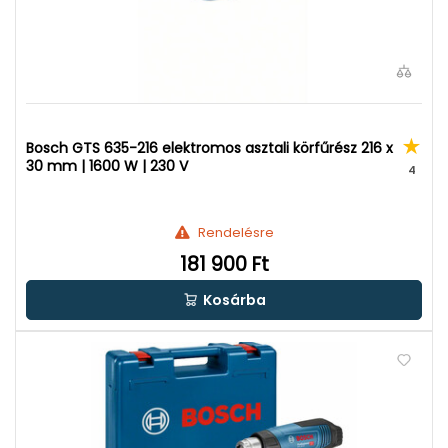
Bosch GTS 635-216 elektromos asztali körfűrész 216 x
30 mm | 1600 W | 230 V
4
Rendelésre
181 900 Ft
Kosárba