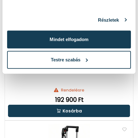
Részletek
Mindet elfogadom
Testre szabás
Bosch GCM 8 SJL elektromos gérvágó 230 V | 1600 W |
Fűrészlap 216 x 30 mm | Vágás max 312 x 70 mm
4
Rendelésre
192 900 Ft
Kosárba