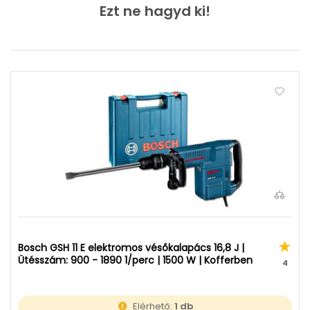
Ezt ne hagyd ki!
Bosch GSH 11 E elektromos vésőkalapács 16,8 J |
Ütésszám: 900 - 1890 1/perc | 1500 W | Kofferben
4
Elérhető:
1 db