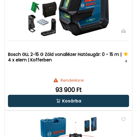
Bosch GLL 2-15 G Zöld vonallézer Hatósugár: 0 - 15 m |
4 x elem | Kofferben
4
Rendelésre
93 900 Ft
Kosárba