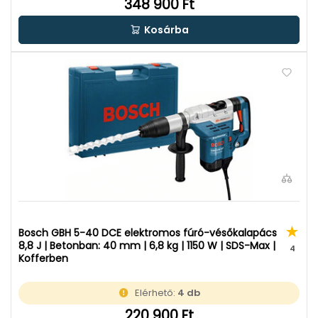
348 900 Ft
Kosárba
Bosch GBH 5-40 DCE elektromos fúró-vésőkalapács
8,8 J | Betonban: 40 mm | 6,8 kg | 1150 W | SDS-Max |
4
Kofferben
Elérhető:
4 db
220 900 Ft