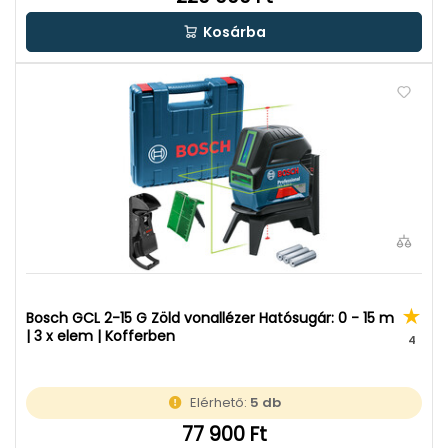
Kosárba
Bosch GCL 2-15 G Zöld vonallézer Hatósugár: 0 - 15 m
| 3 x elem | Kofferben
4
Elérhető:
5 db
77 900 Ft