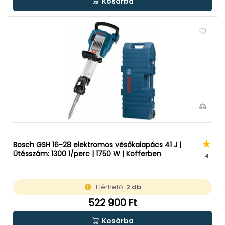
Kosárba
Bosch GSH 16-28 elektromos vésőkalapács 41 J |
Ütésszám: 1300 1/perc | 1750 W | Kofferben
4
Elérhető:
2 db
522 900 Ft
Kosárba