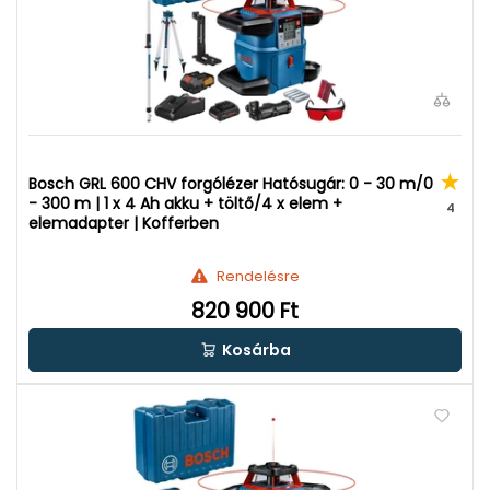
Bosch GRL 600 CHV forgólézer Hatósugár: 0 - 30 m/0
- 300 m | 1 x 4 Ah akku + töltő/4 x elem +
4
elemadapter | Kofferben
Rendelésre
820 900 Ft
Kosárba