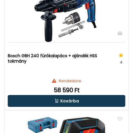
Bosch GBH 240 fúrókalapács + ajándék HSS
tokmány
4
Rendelésre
58 590 Ft
Kosárba