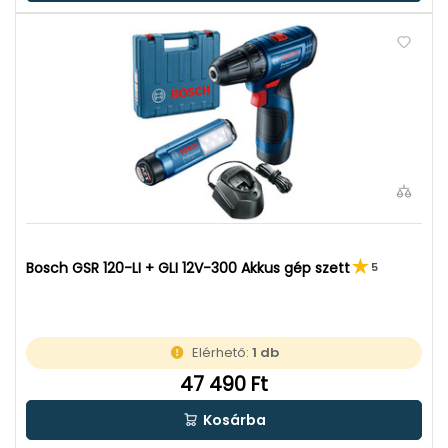
Bosch GSR 120-LI + GLI 12V-300 Akkus gép szett
5
Elérhető:
1 db
47 490 Ft
Kosárba