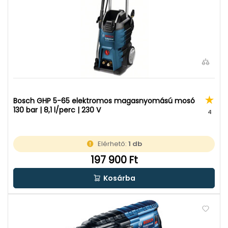
Bosch GHP 5-65 elektromos magasnyomású mosó
130 bar | 8,1 l/perc | 230 V
4
Elérhető:
1 db
197 900 Ft
Kosárba