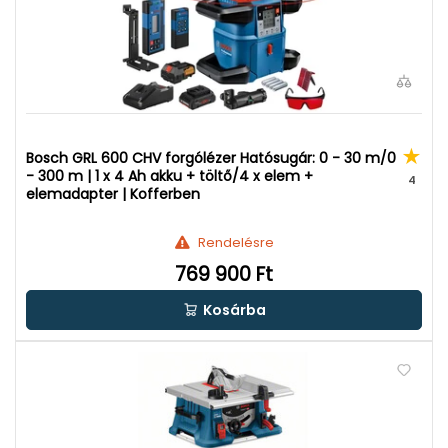
Bosch GRL 600 CHV forgólézer Hatósugár: 0 - 30 m/0
- 300 m | 1 x 4 Ah akku + töltő/4 x elem +
4
elemadapter | Kofferben
Rendelésre
769 900 Ft
Kosárba