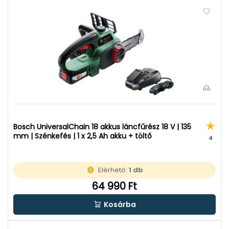
Bosch UniversalChain 18 akkus láncfűrész 18 V | 135
mm | Szénkefés | 1 x 2,5 Ah akku + töltő
4
Elérhető:
1 db
64 990 Ft
Kosárba