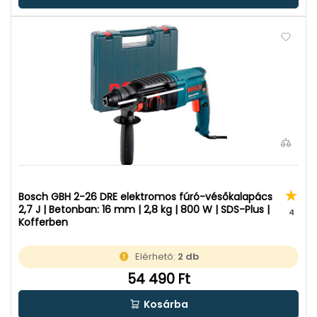
Bosch GBH 2-26 DRE elektromos fúró-vésőkalapács
2,7 J | Betonban: 16 mm | 2,8 kg | 800 W | SDS-Plus |
4
Kofferben
Elérhető:
2 db
54 490 Ft
Kosárba