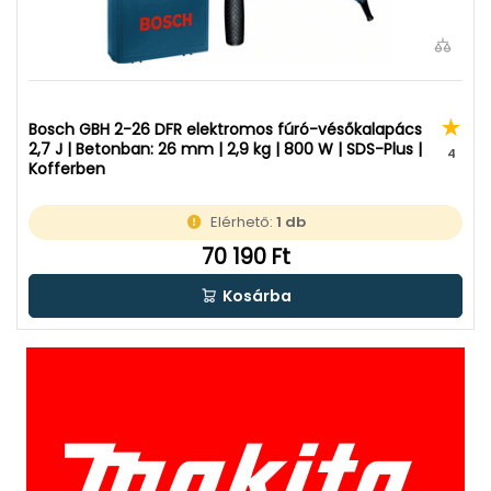
Bosch GBH 2-26 DFR elektromos fúró-vésőkalapács
2,7 J | Betonban: 26 mm | 2,9 kg | 800 W | SDS-Plus |
4
Kofferben
Elérhető:
1 db
70 190 Ft
Kosárba