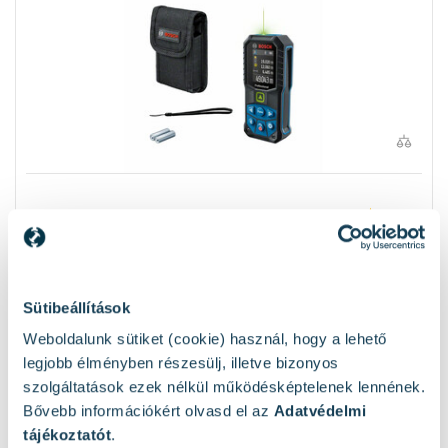
Bosch GLM 50-27 CG távolságmérő 0,05 - 50 m
4
Rendelésre
Sütibeállítások
77 090 Ft
Weboldalunk sütiket (cookie) használ, hogy a lehető
legjobb élményben részesülj, illetve bizonyos
Kosárba
szolgáltatások ezek nélkül működésképtelenek lennének.
Bővebb információkért olvasd el az
Adatvédelmi
tájékoztatót
.