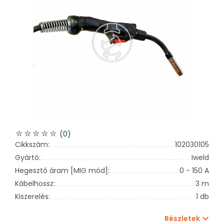
(0)
Cikkszám:
102030105
Gyártó:
Iweld
Hegesztő áram [MIG mód]:
0 - 150 A
Kábelhossz:
3 m
Kiszerelés:
1 db
Részletek