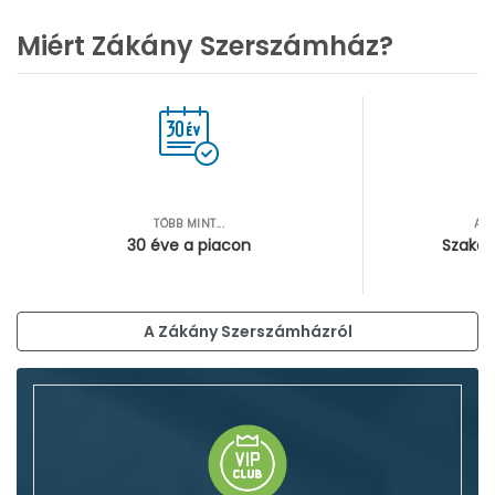
Miért Zákány Szerszámház?
TÖBB MINT...
AZ
30 éve a piacon
Szakér
A Zákány Szerszámházról