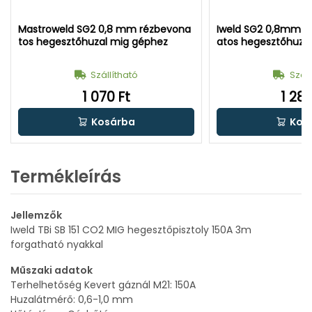
Mastroweld SG2 0,8 mm rézbevona
Iweld SG2 0,8mm E
tos hegesztőhuzal mig géphez
atos hegesztőhuza
Szállítható
Száll
1 070 Ft
1 288
Kosárba
Kos
Termékleírás
Jellemzők
Iweld TBi SB 151 CO2 MIG hegesztőpisztoly 150A 3m
forgatható nyakkal
Műszaki adatok
Terhelhetőség Kevert gáznál M21: 150A
Huzalátmérő: 0,6-1,0 mm