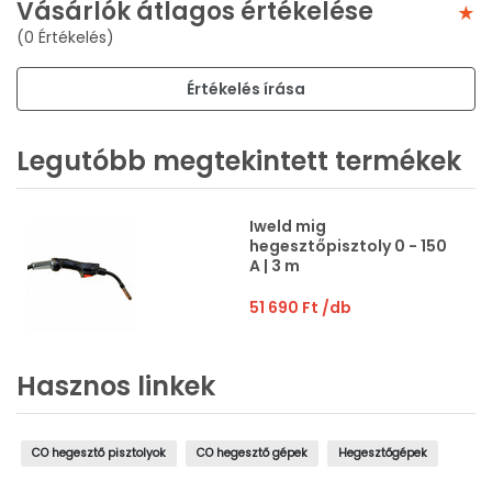
Vásárlók átlagos értékelése
(0 Értékelés)
Értékelés írása
Legutóbb megtekintett termékek
Iweld mig
hegesztőpisztoly 0 - 150
A | 3 m
51 690 Ft
/db
Hasznos linkek
CO hegesztő pisztolyok
CO hegesztő gépek
Hegesztőgépek