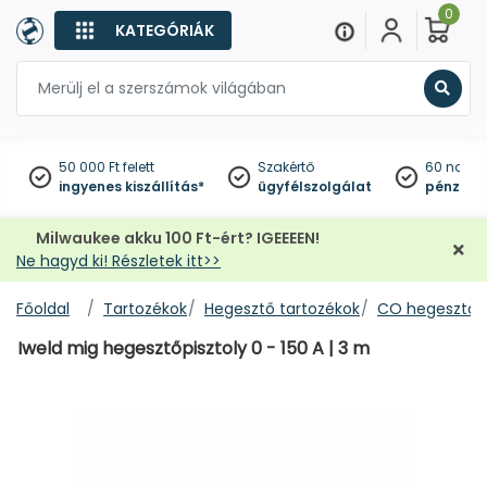
0
KATEGÓRIÁK
Keres
50 000 Ft felett
Szakértő
60 napo
ingyenes kiszállítás*
ügyfélszolgálat
pénzviss
Milwaukee akku 100 Ft-ért? IGEEEEN!
Ne hagyd ki! Részletek itt>>
Főoldal
Tartozékok
Hegesztő tartozékok
CO hegesztő a
Iweld mig hegesztőpisztoly 0 - 150 A | 3 m