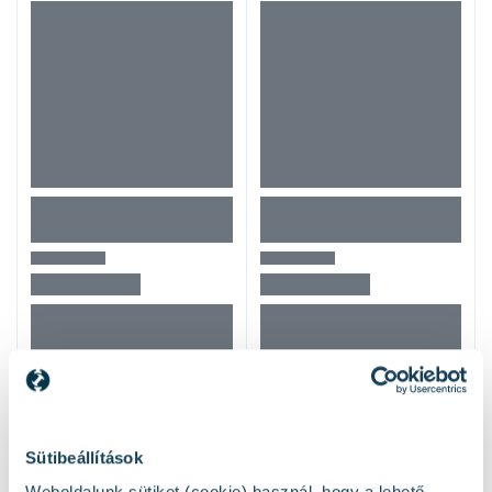
Mások ezeket nézték
Sütibeállítások
Weboldalunk sütiket (cookie) használ, hogy a lehető