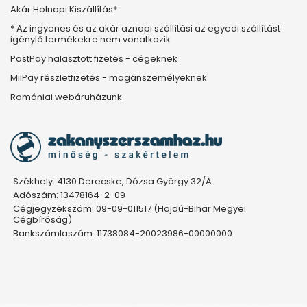
Akár Holnapi Kiszállítás*
* Az ingyenes és az akár aznapi szállítási az egyedi szállítást
igénylő termékekre nem vonatkozik
PastPay halasztott fizetés - cégeknek
MilPay részletfizetés - magánszemélyeknek
Romániai webáruházunk
Székhely: 4130 Derecske, Dózsa György 32/A
Adószám: 13478164-2-09
Cégjegyzékszám: 09-09-011517 (Hajdú-Bihar Megyei
Cégbíróság)
Bankszámlaszám: 11738084-20023986-00000000