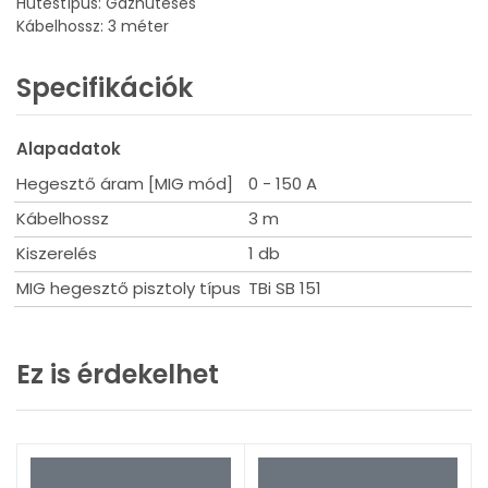
Hűtéstípus: Gázhűtéses
Kábelhossz: 3 méter
Specifikációk
Alapadatok
Hegesztő áram [MIG mód]
0 - 150 A
Kábelhossz
3 m
Kiszerelés
1 db
MIG hegesztő pisztoly típus
TBi SB 151
Ez is érdekelhet