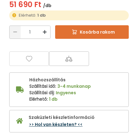
51 690 Ft
/db
Elérhető:
1 db
Kosárba rakom
Házhozszállítás
Szállítási idő
:
3-4 munkanap
Szállítási díj
:
Ingyenes
Elérhető
:
1 db
Szaküzleti készletinformáció
>> Hol van készleten? <<