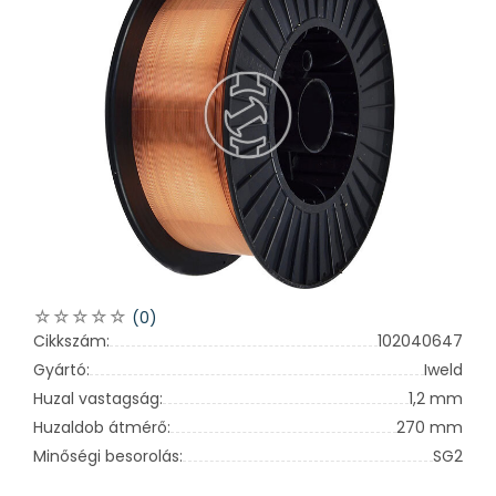
(0)
Cikkszám:
102040647
Gyártó:
Iweld
Huzal vastagság:
1,2 mm
Huzaldob átmérő:
270 mm
Minőségi besorolás:
SG2