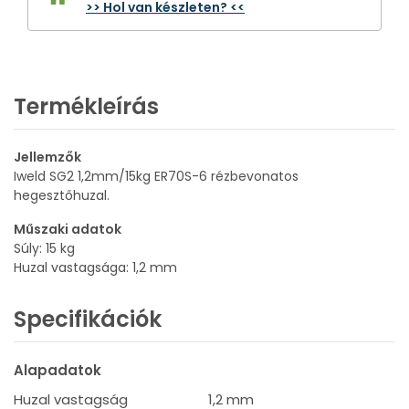
>> Hol van készleten? <<
Termékleírás
Jellemzők
Iweld SG2 1,2mm/15kg ER70S-6 rézbevonatos
hegesztőhuzal.
Műszaki adatok
Súly: 15 kg
Huzal vastagsága: 1,2 mm
Specifikációk
Alapadatok
Huzal vastagság
1,2 mm