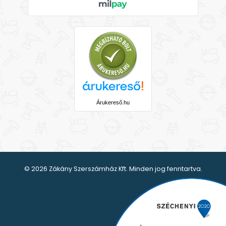
Árukereső.hu
© 2026 Zákány Szerszámház Kft. Minden jog fenntartva.