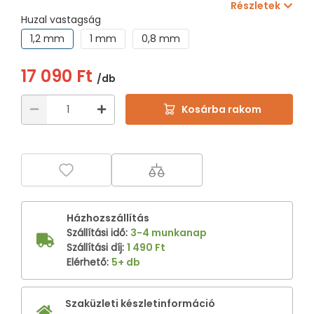
Részletek
Huzal vastagság
1,2 mm
1 mm
0,8 mm
17 090 Ft
/db
Kosárba rakom
Házhozszállítás
Szállítási idő
:
3-4 munkanap
Szállítási díj
:
1 490 Ft
Elérhető
:
5+ db
Szaküzleti készletinformáció