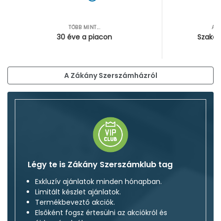
TÖBB MINT...
AZ
30 éve a piacon
Szakér
A Zákány Szerszámházról
Légy te is Zákány Szerszámklub tag
Exkluzív ajánlatok minden hónapban.
Limitált készlet ajánlatok.
Termékbeveztő akciók.
Elsőként fogsz értesülni az akciókról és