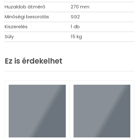
Huzaldob átmérő
270 mm
Minőségi besorolás
SG2
Kiszerelés
1 db
Súly
15 kg
Ez is érdekelhet