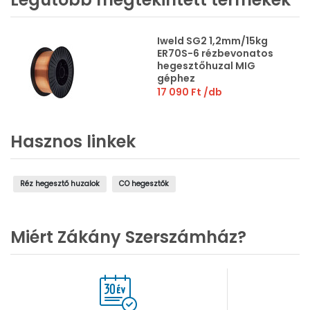
Iweld SG2 1,2mm/15kg
ER70S-6 rézbevonatos
hegesztőhuzal MIG
géphez
17 090 Ft
/db
Hasznos linkek
Réz hegesztő huzalok
CO hegesztők
Miért Zákány Szerszámház?