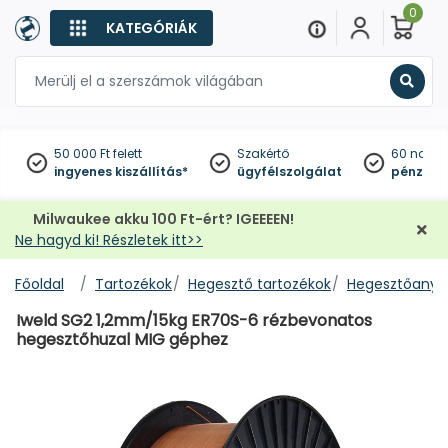
0
KATEGÓRIÁK
Keres
50 000 Ft felett
Szakértő
60 napo
ingyenes kiszállítás*
ügyfélszolgálat
pénzviss
Milwaukee akku 100 Ft-ért? IGEEEEN!
Ne hagyd ki! Részletek itt>>
Főoldal
Tartozékok
Hegesztő tartozékok
Hegesztőanya
Iweld SG2 1,2mm/15kg ER70S-6 rézbevonatos
hegesztőhuzal MIG géphez