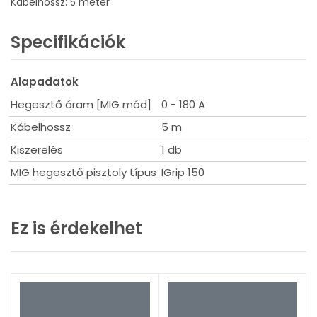
Kábelhossz: 5 méter
Specifikációk
Alapadatok
Hegesztő áram [MIG mód]
0 - 180 A
Kábelhossz
5 m
Kiszerelés
1 db
MIG hegesztő pisztoly típus
IGrip 150
Ez is érdekelhet