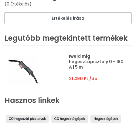
(0 Értékelés)
Értékelés írása
Legutóbb megtekintett termékek
Iweld mig
hegesztőpisztoly 0 - 180
A | 5 m
21 490 Ft
/db
Hasznos linkek
CO hegesztő pisztolyok
CO hegesztő gépek
Hegesztőgépek