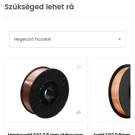
Szükséged lehet rá
Hegesztő huzalok
Mastroweld SG2 0,8 mm rézbevona
Iweld SG2 0,6mm E