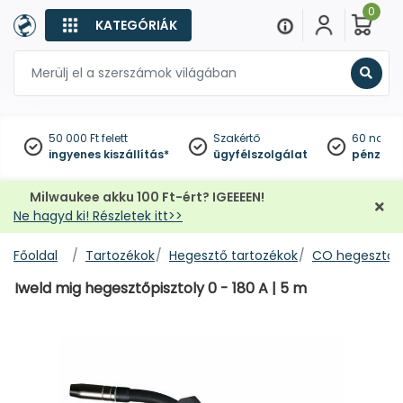
0
KATEGÓRIÁK
Keres
50 000 Ft felett
Szakértő
60 napo
ingyenes kiszállítás*
ügyfélszolgálat
pénzviss
Milwaukee akku 100 Ft-ért? IGEEEEN!
Ne hagyd ki! Részletek itt>>
Főoldal
Tartozékok
Hegesztő tartozékok
CO hegesztő a
Iweld mig hegesztőpisztoly 0 - 180 A | 5 m