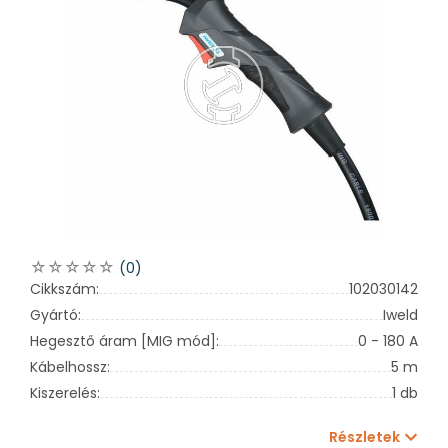
(0)
Cikkszám:
102030142
Gyártó:
Iweld
Hegesztő áram [MIG mód]:
0 - 180 A
Kábelhossz:
5 m
Kiszerelés:
1 db
Részletek