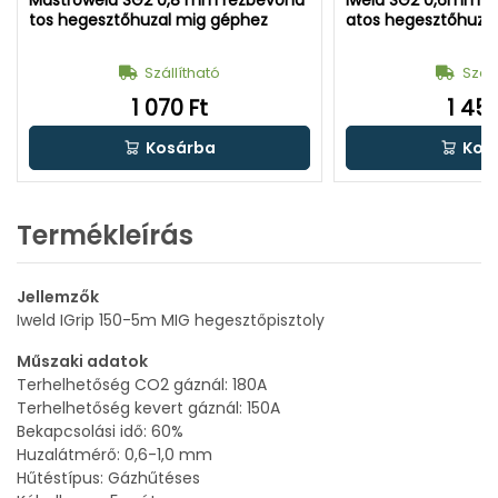
tos hegesztőhuzal mig géphez
atos hegesztőhuza
Szállítható
Száll
1 070 Ft
1 458
Kosárba
Kos
Termékleírás
Jellemzők
Iweld IGrip 150-5m MIG hegesztőpisztoly
Műszaki adatok
Terhelhetőség CO2 gáznál: 180A
Terhelhetőség kevert gáznál: 150A
Bekapcsolási idő: 60%
Huzalátmérő: 0,6-1,0 mm
Hűtéstípus: Gázhűtéses