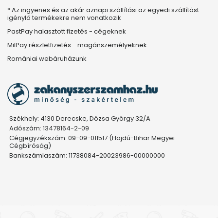
* Az ingyenes és az akár aznapi szállítási az egyedi szállítást
igénylő termékekre nem vonatkozik
PastPay halasztott fizetés - cégeknek
MilPay részletfizetés - magánszemélyeknek
Romániai webáruházunk
Székhely: 4130 Derecske, Dózsa György 32/A
Adószám: 13478164-2-09
Cégjegyzékszám: 09-09-011517 (Hajdú-Bihar Megyei
Cégbíróság)
Bankszámlaszám: 11738084-20023986-00000000