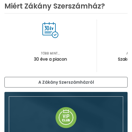
Miért Zákány Szerszámház?
TÖBB MINT...
AZ
30 éve a piacon
Szakér
A Zákány Szerszámházról